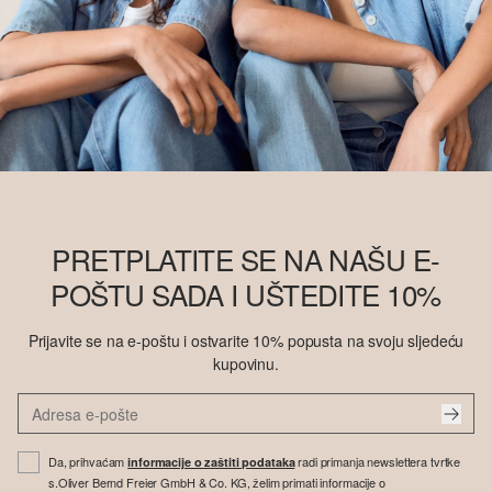
PRETPLATITE SE NA NAŠU E-
POŠTU SADA I UŠTEDITE 10%
Prijavite se na e-poštu i ostvarite 10% popusta na svoju sljedeću
kupovinu.
Da, prihvaćam
radi primanja newslettera tvrtke
informacije o zaštiti podataka
s.Oliver Bernd Freier GmbH & Co. KG, želim primati informacije o