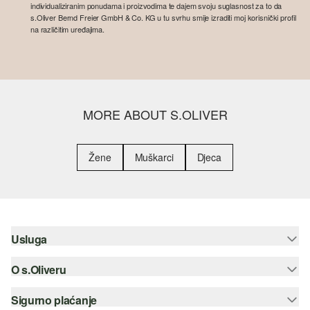
individualiziranim ponudama i proizvodima te dajem svoju suglasnost za to da
s.Oliver Bernd Freier GmbH & Co. KG u tu svrhu smije izraditi moj korisnički profil
na različitim uređajima.
MORE ABOUT S.OLIVER
Žene
Muškarci
Djeca
Usluga
O s.Oliveru
Pomoć i česta pitanja
Savjetovanje o veličinama
Sigurno plaćanje
Newsletter