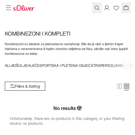
KOMBINEZONI I KOMPLETI
Kombinezoni su idealnio za jednostavno navlačenje. Bilo da je riječ o ljetnim traper
hlačama s naramenicama ili toplim zimskim odijelima od flisa, otkrijte naš izbor ljupkih
kombinezona za bebe.
ALL
KOŠULJE
HLAČE
SPORTSKA I PLETENA ODJEĆA
TRAPERICE
JAKNE
DJEČ
Filters & Sorting
No results 🫣
Unfortunately, there are no products in this category or your filtering
returns no products.