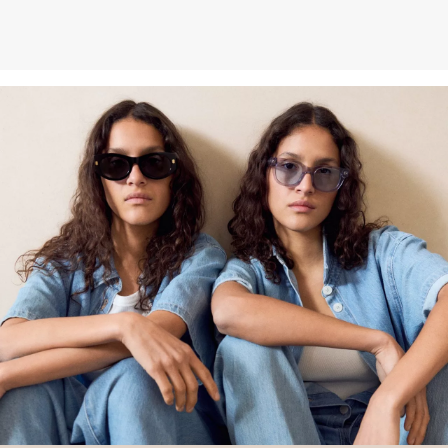
koji je proizveden od reciklirane plastike, kao što su PET boce ili
reciklirana vlakna dobivena od rabljene odjeće.