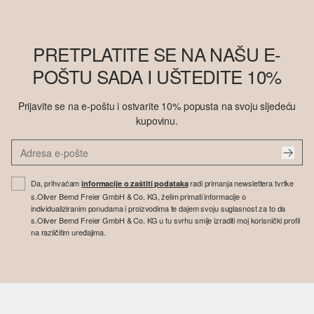
PRETPLATITE SE NA NAŠU E-
POŠTU SADA I UŠTEDITE 10%
Prijavite se na e-poštu i ostvarite 10% popusta na svoju sljedeću
kupovinu.
Da, prihvaćam
radi primanja newslettera tvrtke
informacije o zaštiti podataka
s.Oliver Bernd Freier GmbH & Co. KG, želim primati informacije o
individualiziranim ponudama i proizvodima te dajem svoju suglasnost za to da
s.Oliver Bernd Freier GmbH & Co. KG u tu svrhu smije izraditi moj korisnički profil
na različitim uređajima.