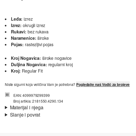
Leđa:
izrez
Izrez:
okrugli izrez
Rukavi:
bez rukava
Naramenice:
široke
Pojas:
rastezljivi pojas
Kroj Nogavica:
široke nogavice
Duljina Nogavica:
regularni kroj
Kroj:
Regular Fit
Niste sigurni koja veličina Vam je potrebna?
Pogledajte naš Vodič za brojeve
EAN: 4099979299399
Broj artikla: 2181550.4290.134
Materijal i njega
Slanje i povrat
Materijal:
žersej, krep
Informacije o dostavi
Materijal:
mješavina poliestera