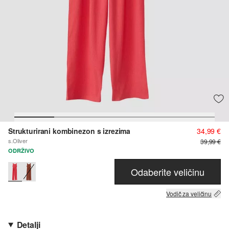
Strukturirani kombinezon s izrezima
34,99 €
s.Oliver
39,99 €
ODRŽIVO
Odaberite veličinu
Vodič za veličinu
Detalji