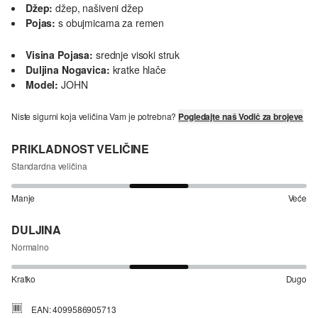
Džep:
džep, našiveni džep
Pojas:
s obujmicama za remen
Visina Pojasa:
srednje visoki struk
Duljina Nogavica:
kratke hlače
Model:
JOHN
Niste sigurni koja veličina Vam je potrebna?
Pogledajte naš Vodič za brojeve
PRIKLADNOST VELIČINE
Standardna veličina
Manje
Veće
DULJINA
Normalno
Kratko
Dugo
EAN: 4099586905713