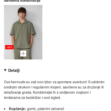
Savršena kombinacija
-40%
Detalji
Ove bermude su vaš novi izbor za spontane avanture! S udobnim
srednjim strukom i regularnim krojem, savršene su za druženje ili
istraživanje grada. Kombinirajte ih s omiljenom majicom i
tenisicama za bezbrižan i cool izgled.
Kopčanje:
gumb, patentni zatvarač