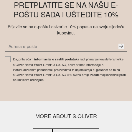
PRETPLATITE SE NA NAŠU E-
POŠTU SADA I UŠTEDITE 10%
Prijavite se na e-poštu i ostvarite 10% popusta na svoju sljedeću
kupovinu.
Da, prihvaćam
radi primanja newslettera tvrtke
informacije o zaštiti podataka
s.Oliver Bernd Freier GmbH & Co. KG, želim primati informacije o
individualiziranim ponudama i proizvodima te dajem svoju suglasnost za to da
s.Oliver Bernd Freier GmbH & Co. KG u tu svrhu smije izraditi moj korisnički profil
na različitim uređajima.
MORE ABOUT S.OLIVER