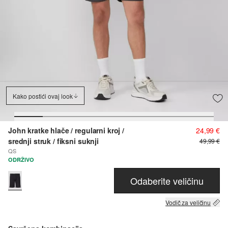
Kako postići ovaj look
John kratke hlače / regularni kroj /
24,99 €
srednji struk / fiksni suknji
49,99 €
QS
ODRŽIVO
Odaberite veličinu
Vodič za veličinu