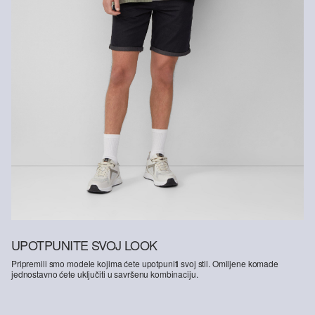
za prirodna vlakna iz obnovljivih izvora. Naše sirovine uzgajaju se
na način kojim se štede resursi.
Podržavamo Better Cotton: Kad se odlučite za naše pamučne
proizvode, podržavate našu investiciju u misiju „Better Cotton”,
pridonosite opstanku i dobrobiti poljoprivrednih zajednica, a
istovremeno štitite i oporavljate okoliš. Better Cotton pruža podršku
poljoprivrednim zajednicama u društvenom, ekološkom i
ekonomskom pogledu tako što ih osposobljava za održivije metode
uzgoja. Ovaj proizvod proizvodi se preko sustava masene bilance i
stoga možda ne sadrži Better Cotton.Više informacija o tome
pronaći ćete na
soliver-group.com
UPOTPUNITE SVOJ LOOK
Pripremili smo modele kojima ćete upotpuniti svoj stil. Omiljene komade
jednostavno ćete uključiti u savršenu kombinaciju.