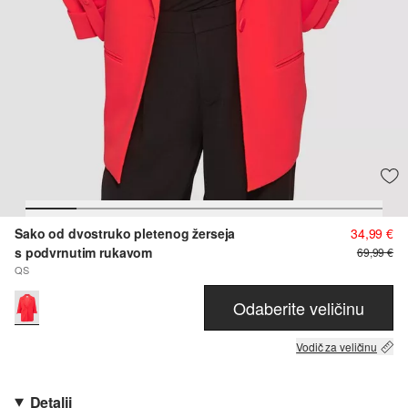
Sako od dvostruko pletenog žerseja
34,99 €
s podvrnutim rukavom
69,99 €
QS
Odaberite veličinu
Vodič za veličinu
Detalji