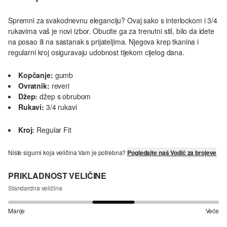
Spremni za svakodnevnu eleganciju? Ovaj sako s interlockom i 3/4
rukavima vaš je novi izbor. Obucite ga za trenutni stil, bilo da idete
na posao ili na sastanak s prijateljima. Njegova krep tkanina i
regularni kroj osiguravaju udobnost tijekom cijelog dana.
Kopčanje:
gumb
Ovratnik:
reveri
Džep:
džep s obrubom
Rukavi:
3/4 rukavi
Kroj:
Regular Fit
Niste sigurni koja veličina Vam je potrebna?
Pogledajte naš Vodič za brojeve
PRIKLADNOST VELIČINE
Standardna veličina
Manje
Veće