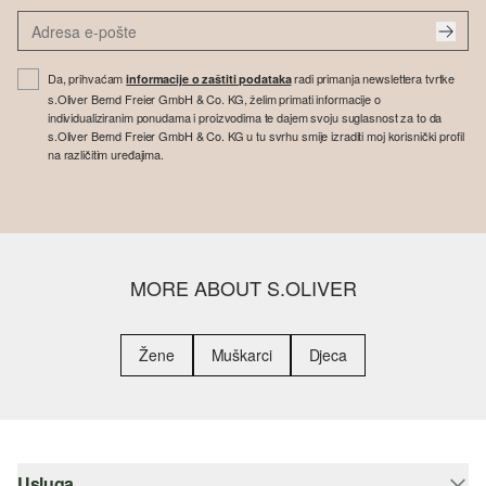
Da, prihvaćam
radi primanja newslettera tvrtke
informacije o zaštiti podataka
s.Oliver Bernd Freier GmbH & Co. KG, želim primati informacije o
individualiziranim ponudama i proizvodima te dajem svoju suglasnost za to da
s.Oliver Bernd Freier GmbH & Co. KG u tu svrhu smije izraditi moj korisnički profil
na različitim uređajima.
MORE ABOUT S.OLIVER
Žene
Muškarci
Djeca
Usluga