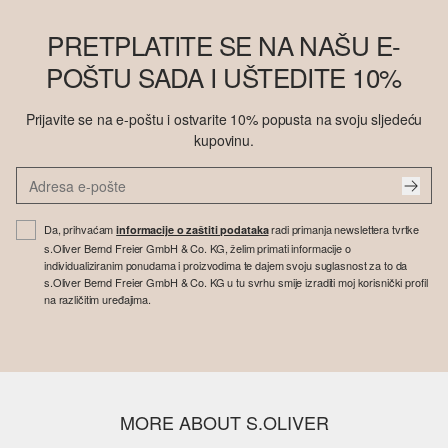
PRETPLATITE SE NA NAŠU E-
POŠTU SADA I UŠTEDITE 10%
Prijavite se na e-poštu i ostvarite 10% popusta na svoju sljedeću
kupovinu.
Da, prihvaćam
radi primanja newslettera tvrtke
informacije o zaštiti podataka
s.Oliver Bernd Freier GmbH & Co. KG, želim primati informacije o
individualiziranim ponudama i proizvodima te dajem svoju suglasnost za to da
s.Oliver Bernd Freier GmbH & Co. KG u tu svrhu smije izraditi moj korisnički profil
na različitim uređajima.
MORE ABOUT S.OLIVER