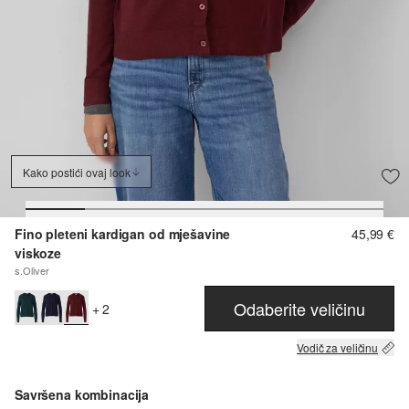
Kako postići ovaj look
Fino pleteni kardigan od mješavine
45,99 €
viskoze
s.Oliver
Odaberite veličinu
+ 2
Vodič za veličinu
Savršena kombinacija