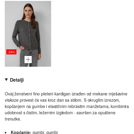
-24%
Detalji
Ovaj ženstveni fino pleteni kardigan izrađen od mekane mješavine
viskoze provest će vas kroz dan sa stilom. S okruglim izrezom,
kopčanjem na gumbe i elastičnim rebrastim manžetama, kombinira
udobnost s čistim, ležernim izgledom - savršen za opuštene
trenutke.
Kopčanje:
gumbi, gumbi