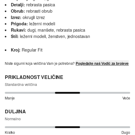
Detalji:
rebrasta pasica
Obrub:
rebrasti obrub
Izrez:
okrugli izrez
Prigoda:
ležerni modeli
Rukavi:
dugi, manšete, rebrasta pasica
Stil:
ležerni modeli, ženstven, jednostavan
Kroj:
Regular Fit
Niste sigurni koja veličina Vam je potrebna?
Pogledajte naš Vodič za brojeve
PRIKLADNOST VELIČINE
Standardna veličina
Manje
Veće
DULJINA
Normalno
Kratko
Dugo