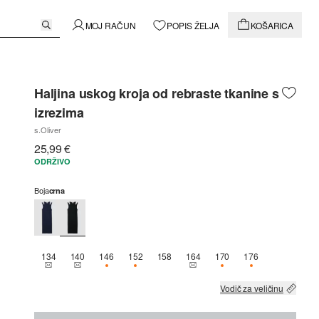
MOJ RAČUN
POPIS ŽELJA
KOŠARICA
Haljina uskog kroja od rebraste tkanine s
izrezima
s.Oliver
25,99 €
ODRŽIVO
Boja
crna
134
140
146
152
158
164
170
176
THIS SIZE IS CURRENTLY OUT OF STOCK
THIS SIZE IS CURRENTLY OUT OF STOCK
DOSTUPNO SAMO 2
DOSTUPNO SAMO 2
THIS SIZE IS CURRENTLY OUT
DOSTUPNO SAMO 3
DOSTUPNO SAM
Vodič za veličinu