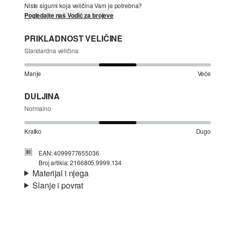
Niste sigurni koja veličina Vam je potrebna?
Pogledajte naš Vodič za brojeve
PRIKLADNOST VELIČINE
Standardna veličina
Manje
Veće
DULJINA
Normalno
Kratko
Dugo
EAN: 4099977655036
Broj artikla: 2166805.9999.134
Materijal i njega
Slanje i povrat
Materijal:
rebrasti materijal
Informacije o dostavi
Materijal:
mješavina pamuka