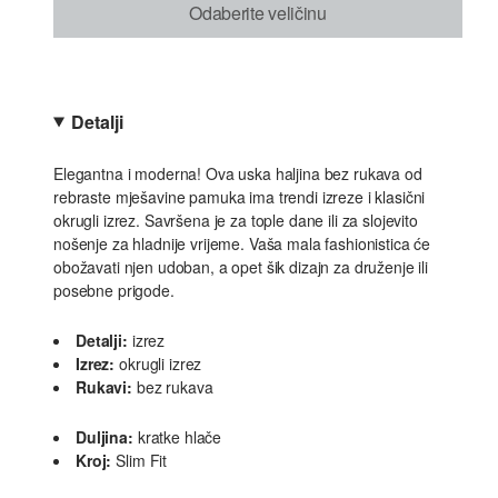
Odaberite veličinu
Detalji
Elegantna i moderna! Ova uska haljina bez rukava od
rebraste mješavine pamuka ima trendi izreze i klasični
okrugli izrez. Savršena je za tople dane ili za slojevito
nošenje za hladnije vrijeme. Vaša mala fashionistica će
obožavati njen udoban, a opet šik dizajn za druženje ili
posebne prigode.
Detalji:
izrez
Izrez:
okrugli izrez
Rukavi:
bez rukava
Duljina:
kratke hlače
Kroj:
Slim Fit