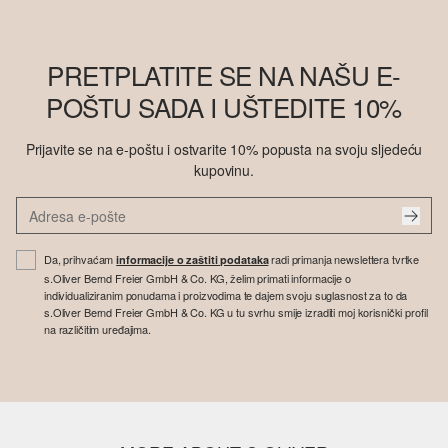
PRETPLATITE SE NA NAŠU E-
POŠTU SADA I UŠTEDITE 10%
Prijavite se na e-poštu i ostvarite 10% popusta na svoju sljedeću
kupovinu.
Da, prihvaćam
radi primanja newslettera tvrtke
informacije o zaštiti podataka
s.Oliver Bernd Freier GmbH & Co. KG, želim primati informacije o
individualiziranim ponudama i proizvodima te dajem svoju suglasnost za to da
s.Oliver Bernd Freier GmbH & Co. KG u tu svrhu smije izraditi moj korisnički profil
na različitim uređajima.