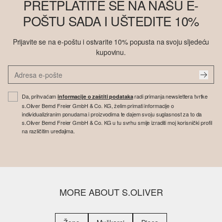
PRETPLATITE SE NA NAŠU E-
POŠTU SADA I UŠTEDITE 10%
Prijavite se na e-poštu i ostvarite 10% popusta na svoju sljedeću
kupovinu.
Da, prihvaćam
radi primanja newslettera tvrtke
informacije o zaštiti podataka
s.Oliver Bernd Freier GmbH & Co. KG, želim primati informacije o
individualiziranim ponudama i proizvodima te dajem svoju suglasnost za to da
s.Oliver Bernd Freier GmbH & Co. KG u tu svrhu smije izraditi moj korisnički profil
na različitim uređajima.
MORE ABOUT S.OLIVER