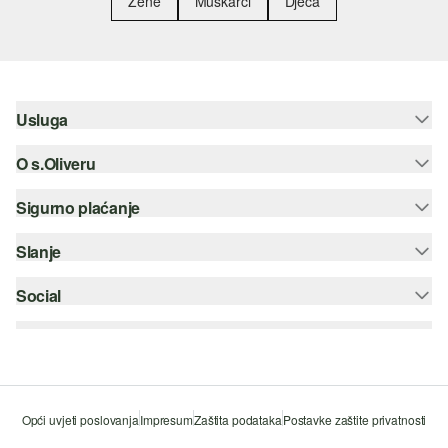
Žene
Muškarci
Djeca
Usluga
O s.Oliveru
Pomoć i česta pitanja
Savjetovanje o veličinama
Sigurno plaćanje
Newsletter
Povrat
s.Oliver Group
Slanje
Kreditna kartica
Odjeća
Posao
PayPal
Social
Hrvatska pošta
Popis želja
Plaćanje pouzećem
instagram
Održivost
SSL enkripcija
facebook
Tražilica trgovina
pinterest
Opći uvjeti poslovanja
Impresum
Zaštita podataka
Postavke zaštite privatnosti
youtube