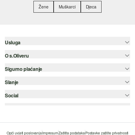
Žene
Muškarci
Djeca
Usluga
O s.Oliveru
Pomoć i česta pitanja
Savjetovanje o veličinama
Sigurno plaćanje
Newsletter
Povrat
s.Oliver Group
Slanje
Kreditna kartica
Odjeća
Posao
PayPal
Social
Hrvatska pošta
Popis želja
Plaćanje pouzećem
instagram
Održivost
SSL enkripcija
facebook
Tražilica trgovina
pinterest
Opći uvjeti poslovanja
Impresum
Zaštita podataka
Postavke zaštite privatnosti