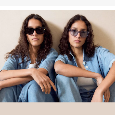
proizvode, podržavate našu investiciju u misiju „Better Cotton”,
pridonosite opstanku i dobrobiti poljoprivrednih zajednica, a
istovremeno štitite i oporavljate okoliš. Better Cotton pruža podršku
poljoprivrednim zajednicama u društvenom, ekološkom i
ekonomskom pogledu tako što ih osposobljava za održivije metode
uzgoja. Ovaj proizvod proizvodi se preko sustava masene bilance i
stoga možda ne sadrži Better Cotton.Više informacija o tome
pronaći ćete na
soliver-group.com