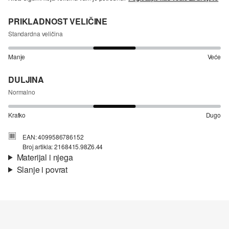
PRIKLADNOST VELIČINE
Standardna veličina
Manje
Veće
DULJINA
Normalno
Kratko
Dugo
EAN: 4099586786152
Broj artikla: 2168415.98Z6.44
Materijal i njega
Slanje i povrat
Materijal:
Traper
Informacije o dostavi
Svojstvo:
izrazito rastezljivo
Podstava:
tkanina
Materijal:
mješavina pamuka