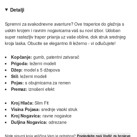
Detalji
Spremni za svakodnevne avanture? Ove traperice do gležnja s
uskim krojem i ravnim nogavicama vaš su novi izbor. Udoban
super rastezljiv traper prianja uz vaše obline, dok struk srednjeg
kroja laska. Obucite se elegantno ili ležerno - vi odlučujete!
Kopčanje:
gumb, patentni zatvarač
Prigoda:
ležerni modeli
Džep:
model s 5 džepova
Stil:
ležerni modeli
Pojas:
s obujmicama za remen
Premaz:
iznošeni efekt
Kroj Hlača:
Slim Fit
Visina Pojasa:
srednje visoki struk
Kroj Nogavica:
ravne nogavice
Duljina Nogavica:
odrezane
Niste sigurni koja veličina Vam je potrebna?
Pogledajte naš Vodič za brojeve