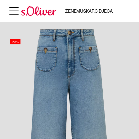
ŽENE
MUŠKARCI
DJECA
-53%