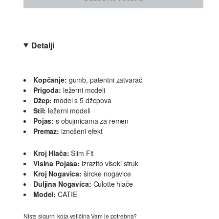
Detalji
Kopčanje:
gumb, patentni zatvarač
Prigoda:
ležerni modeli
Džep:
model s 5 džepova
Stil:
ležerni modeli
Pojas:
s obujmicama za remen
Premaz:
iznošeni efekt
Kroj Hlača:
Slim Fit
Visina Pojasa:
izrazito visoki struk
Kroj Nogavica:
široke nogavice
Duljina Nogavica:
Culotte hlače
Model:
CATIE
Niste sigurni koja veličina Vam je potrebna?