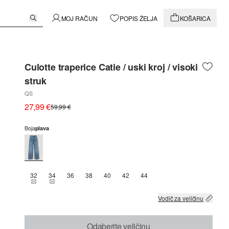
MOJ RAČUN
POPIS ŽELJA
KOŠARICA
Culotte traperice Catie / uski kroj / visoki
struk
QS
27,99 €
59,99 €
Boja
plava
32
34
36
38
40
42
44
THIS SIZE IS CURRENTLY OUT OF STOCK
THIS SIZE IS CURRENTLY OUT OF STOCK
Vodič za veličinu
Odaberite veličinu