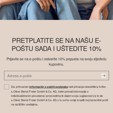
PRETPLATITE SE NA NAŠU E-
POŠTU SADA I UŠTEDITE 10%
Prijavite se na e-poštu i ostvarite 10% popusta na svoju sljedeću
kupovinu.
Da, prihvaćam
radi primanja newslettera tvrtke
informacije o zaštiti podataka
s.Oliver Bernd Freier GmbH & Co. KG, želim primati informacije o
individualiziranim ponudama i proizvodima te dajem svoju suglasnost za to da
s.Oliver Bernd Freier GmbH & Co. KG u tu svrhu smije izraditi moj korisnički profil
na različitim uređajima.