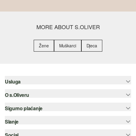
MORE ABOUT S.OLIVER
Žene
Muškarci
Djeca
Usluga
O s.Oliveru
Pomoć i česta pitanja
Savjetovanje o veličinama
Sigurno plaćanje
Newsletter
Povrat
s.Oliver Group
Slanje
Kreditna kartica
Odjeća
Posao
PayPal
Social
Hrvatska pošta