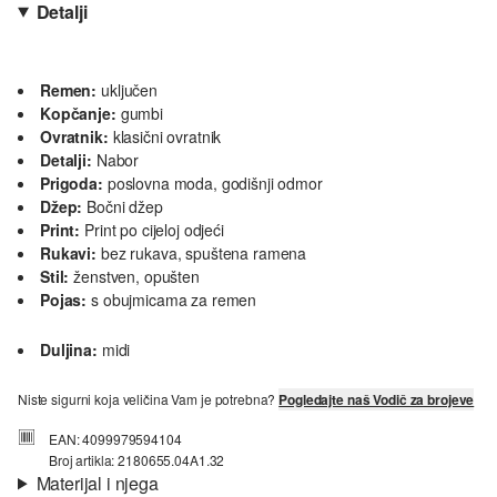
Detalji
Remen:
uključen
Kopčanje:
gumbi
Ovratnik:
klasični ovratnik
Detalji:
Nabor
Prigoda:
poslovna moda, godišnji odmor
Džep:
Bočni džep
Print:
Print po cijeloj odjeći
Rukavi:
bez rukava, spuštena ramena
Stil:
ženstven, opušten
Pojas:
s obujmicama za remen
Duljina:
midi
Niste sigurni koja veličina Vam je potrebna?
Pogledajte naš Vodič za brojeve
EAN: 4099979594104
Broj artikla: 2180655.04A1.32
Materijal i njega