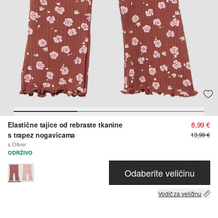
Elastične tajice od rebraste tkanine
8,99 €
s trapez nogavicama
13,99 €
s.Oliver
ODRŽIVO
Odaberite veličinu
Vodič za veličinu