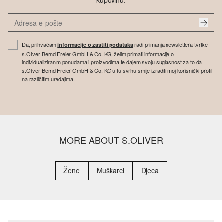
kupovinu.
Da, prihvaćam
radi primanja newslettera tvrtke
informacije o zaštiti podataka
s.Oliver Bernd Freier GmbH & Co. KG, želim primati informacije o
individualiziranim ponudama i proizvodima te dajem svoju suglasnost za to da
s.Oliver Bernd Freier GmbH & Co. KG u tu svrhu smije izraditi moj korisnički profil
na različitim uređajima.
MORE ABOUT S.OLIVER
Žene
Muškarci
Djeca