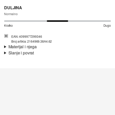
DULJINA
Normalno
Kratko
Dugo
EAN: 4099977299346
Broj artikla: 2164969.38A4.62
Materijal i njega
Slanje i povrat
Materijal:
rebrasti materijal
Informacije o dostavi
Svojstvo:
mekano, rastezljivo
Materijal:
mješavina pamuka
Vaša će narudžba biti poslana u roku od 4-8 radna dana putem
Hrvatska pošta-a. Standardna dostava košta 4,95 €.
Nije prikladno za izbjeljivanje sredstvom na bazi klora
Nije prikladno za sušilicu
Povrat
Nježno pranje 30°