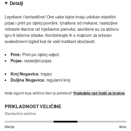
Detalji
Lepršave i fantastične! Ove uske tajice imaju udoban elastični
pojas i print po cijeloj površini. Izrađene od mekane, rastezljive
rebraste tkanine od mješavine pamuka, savršene su za aktivnu
igru ili ležerne izlaske. Kombinirajte ih s majicom za ležeran
svakodnevni izgled koji će vaši mališani obožavati.
Print:
Print po cijeloj odjeći
Pojas:
rastezljivi pojas
Kroj Nogavica:
trapez
Duljina Nogavica:
regularni kroj
Niste sigurni koja veličina Vam je potrebna?
Pogledajte naš Vodič za brojeve
PRIKLADNOST VELIČINE
Standardna veličina
Manje
Veće