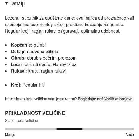
Detalji
Ležeran suputnik za opuštene dane: ova majica od prozračnog vafl
džerseja ima cool henley izrez i praktično kopčanje na gumbe.
Regular kroj i raglan rukavi osiguravaju optimalnu udobnost.
Kopčanje:
gumbi
Detalji:
našivena etiketa
Obrub:
obrub s bočnim prorezom
Izrez:
rebrasti obrub, Henley izrez
Rukavi:
kratki, raglan rukavi
Kroj:
Regular Fit
Niste sigurni koja veličina Vam je potrebna?
Pogledajte naš Vodič za brojeve
PRIKLADNOST VELIČINE
Standardna veličina
Manje
Veće