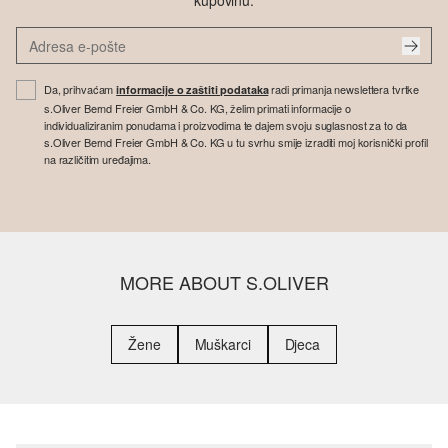
kupovinu.
Da, prihvaćam
radi primanja newslettera tvrtke
informacije o zaštiti podataka
s.Oliver Bernd Freier GmbH & Co. KG, želim primati informacije o
individualiziranim ponudama i proizvodima te dajem svoju suglasnost za to da
s.Oliver Bernd Freier GmbH & Co. KG u tu svrhu smije izraditi moj korisnički profil
na različitim uređajima.
MORE ABOUT S.OLIVER
Žene
Muškarci
Djeca