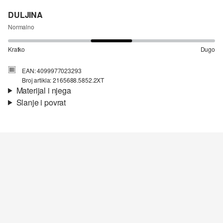
DULJINA
Normalno
Kratko
Dugo
EAN: 4099977023293
Broj artikla: 2165688.5852.2XT
Materijal i njega
Slanje i povrat
Materijal:
žersej
Informacije o dostavi
Materijal:
Pamuk
Vaša će narudžba biti poslana u roku od 4-8 radna dana putem
Hrvatska pošta-a. Standardna dostava košta 4,95 €.
Nije prikladno za izbjeljivanje sredstvom na bazi klora
Nježno pranje 30°
Povrat
Nije prikladno za kemijsko čišćenje