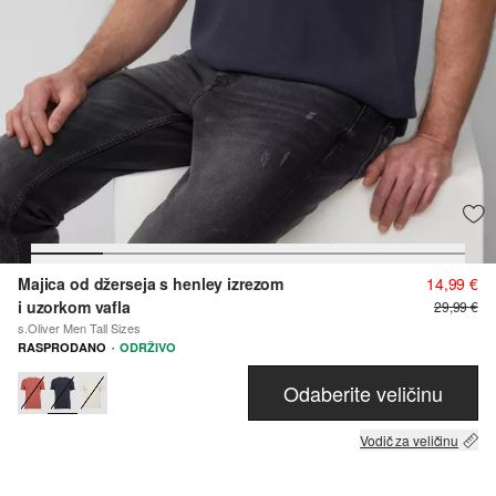
Majica od džerseja s henley izrezom
14,99 €
i uzorkom vafla
29,99 €
s.Oliver Men Tall Sizes
·
RASPRODANO
ODRŽIVO
Odaberite veličinu
Vodič za veličinu