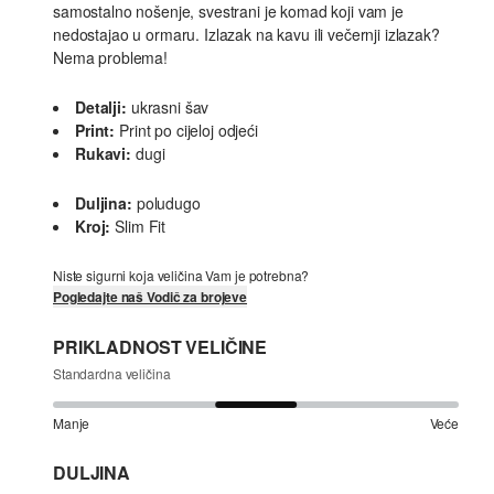
samostalno nošenje, svestrani je komad koji vam je
nedostajao u ormaru. Izlazak na kavu ili večernji izlazak?
Nema problema!
Detalji:
ukrasni šav
Print:
Print po cijeloj odjeći
Rukavi:
dugi
Duljina:
poludugo
Kroj:
Slim Fit
Niste sigurni koja veličina Vam je potrebna?
Pogledajte naš Vodič za brojeve
PRIKLADNOST VELIČINE
Standardna veličina
Manje
Veće
DULJINA