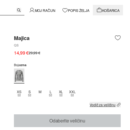
MOJ RAČUN
POPIS ŽELJA
KOŠARICA
Majica
QS
14,99 €
29,99 €
Boja
crna
XS
S
M
L
XL
XXL
THIS SIZE IS CURRENTLY OUT OF STOCK
THIS SIZE IS CURRENTLY OUT OF STOCK
THIS SIZE IS CURRENTLY OUT OF STOCK
THIS SIZE IS CURRENTLY OUT OF STOCK
THIS SIZE IS CURRENTLY OUT OF 
Vodič za veličinu
Odaberite veličinu