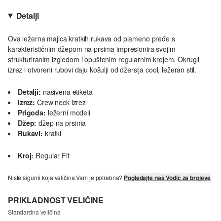
Detalji
Ova ležerna majica kratkih rukava od plameno pređe s
karakterističnim džepom na prsima impresionira svojim
strukturiranim izgledom i opuštenim regularnim krojem. Okrugli
izrez i otvoreni rubovi daju košulji od džersija cool, ležeran stil.
Detalji:
našivena etiketa
Izrez:
Crew neck izrez
Prigoda:
ležerni modeli
Džep:
džep na prsima
Rukavi:
kratki
Kroj:
Regular Fit
Niste sigurni koja veličina Vam je potrebna?
Pogledajte naš Vodič za brojeve
PRIKLADNOST VELIČINE
Standardna veličina