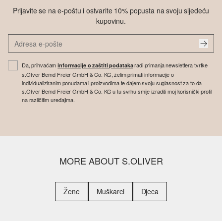
Prijavite se na e-poštu i ostvarite 10% popusta na svoju sljedeću
kupovinu.
Da, prihvaćam
radi primanja newslettera tvrtke
informacije o zaštiti podataka
s.Oliver Bernd Freier GmbH & Co. KG, želim primati informacije o
individualiziranim ponudama i proizvodima te dajem svoju suglasnost za to da
s.Oliver Bernd Freier GmbH & Co. KG u tu svrhu smije izraditi moj korisnički profil
na različitim uređajima.
MORE ABOUT S.OLIVER
Žene
Muškarci
Djeca