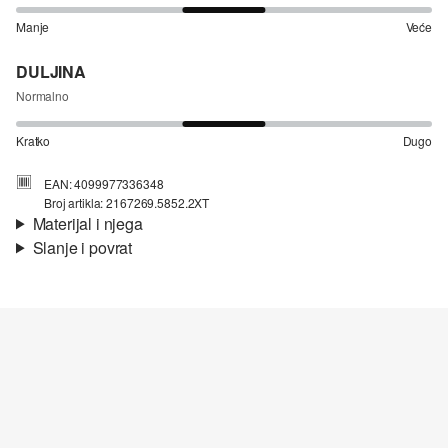
Manje
Veće
DULJINA
Normalno
Kratko
Dugo
EAN: 4099977336348
Broj artikla: 2167269.5852.2XT
Materijal i njega
Slanje i povrat
Materijal:
žersej, nejednoliko predivo
Informacije o dostavi
Svojstvo:
strukturirano
Materijal:
Pamuk
Vaša će narudžba biti poslana u roku od 4-8 radna dana putem
Hrvatska pošta-a. Standardna dostava košta 4,95 €.