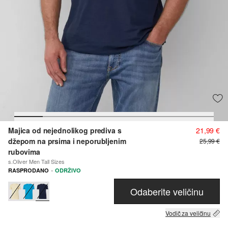
Majica od nejednolikog prediva s
21,99 €
džepom na prsima i neporubljenim
25,99 €
rubovima
s.Oliver Men Tall Sizes
·
RASPRODANO
ODRŽIVO
Odaberite veličinu
Vodič za veličinu