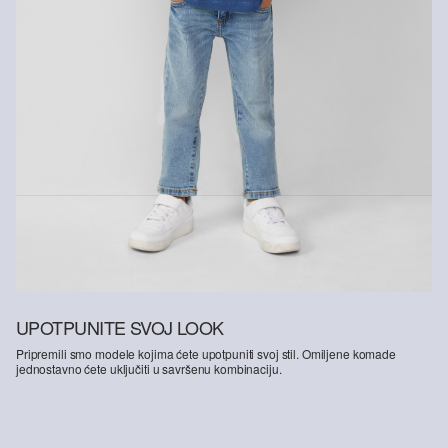
na način kojim se štede resursi.
Podržavamo Better Cotton: Kad se odlučite za naše pamučne
proizvode, podržavate našu investiciju u misiju „Better Cotton”,
pridonosite opstanku i dobrobiti poljoprivrednih zajednica, a
istovremeno štitite i oporavljate okoliš. Better Cotton pruža podršku
poljoprivrednim zajednicama u društvenom, ekološkom i
ekonomskom pogledu tako što ih osposobljava za održivije metode
uzgoja. Ovaj proizvod proizvodi se preko sustava masene bilance i
stoga možda ne sadrži Better Cotton.Više informacija o tome
pronaći ćete na
soliver-group.com
UPOTPUNITE SVOJ LOOK
Pripremili smo modele kojima ćete upotpuniti svoj stil. Omiljene komade
jednostavno ćete uključiti u savršenu kombinaciju.