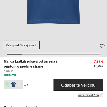
Kako postići ovaj look
Majica kratkih rukava od žerseja s
7,99 €
printom s prednje strane
11,99 €
s.Oliver
ODRŽIVO
Odaberite veličinu
+ 1
Vodič za veličinu