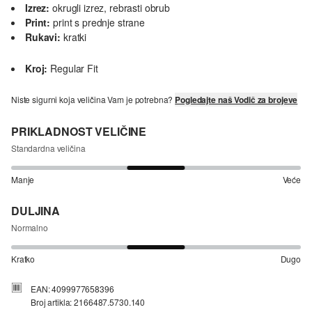
Izrez:
okrugli izrez, rebrasti obrub
Print:
print s prednje strane
Rukavi:
kratki
Kroj:
Regular Fit
Niste sigurni koja veličina Vam je potrebna?
Pogledajte naš Vodič za brojeve
PRIKLADNOST VELIČINE
Standardna veličina
Manje
Veće
DULJINA
Normalno
Kratko
Dugo
EAN: 4099977658396
Broj artikla: 2166487.5730.140