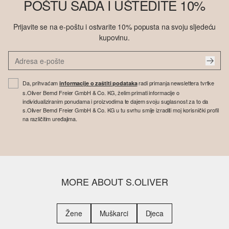
POŠTU SADA I UŠTEDITE 10%
Prijavite se na e-poštu i ostvarite 10% popusta na svoju sljedeću
kupovinu.
Da, prihvaćam
radi primanja newslettera tvrtke
informacije o zaštiti podataka
s.Oliver Bernd Freier GmbH & Co. KG, želim primati informacije o
individualiziranim ponudama i proizvodima te dajem svoju suglasnost za to da
s.Oliver Bernd Freier GmbH & Co. KG u tu svrhu smije izraditi moj korisnički profil
na različitim uređajima.
MORE ABOUT S.OLIVER
Žene
Muškarci
Djeca