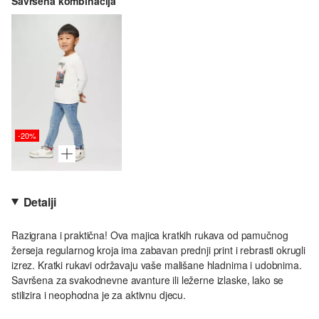
Savršena kombinacija
-20%
Detalji
Razigrana i praktična! Ova majica kratkih rukava od pamučnog
žerseja regularnog kroja ima zabavan prednji print i rebrasti okrugli
izrez. Kratki rukavi održavaju vaše mališane hladnima i udobnima.
Savršena za svakodnevne avanture ili ležerne izlaske, lako se
stilizira i neophodna je za aktivnu djecu.