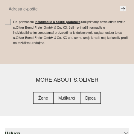
Da, prihvaćam
radi primanja newslettera tvrtke
informacije o zaštiti podataka
s.Oliver Bernd Freier GmbH & Co. KG, želim primati informacije o
individualiziranim ponudama i proizvodima te dajem svoju suglasnost za to da
s.Oliver Bernd Freier GmbH & Co. KG u tu svrhu smije izraditi moj korisnički profil
na različitim uređajima.
MORE ABOUT S.OLIVER
Žene
Muškarci
Djeca
Usluga