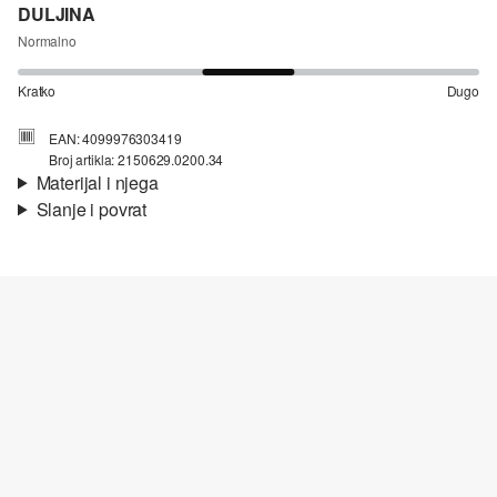
DULJINA
Normalno
Kratko
Dugo
EAN: 4099976303419
Broj artikla: 2150629.0200.34
Materijal i njega
Slanje i povrat
Materijal:
interlok
Informacije o dostavi
Vaša će narudžba biti poslana u roku od 4-8 radna dana putem
Hrvatska pošta-a. Standardna dostava košta 4,95 €.
Nije prikladno za izbjeljivanje sredstvom na bazi klora
Nije prikladno za sušilicu
Nježno pranje 30°
Ne glačati vrućim glačalom
Povrat
Nije prikladno za kemijsko čišćenje