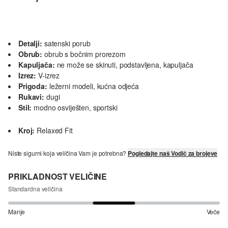
Detalji:
satenski porub
Obrub:
obrub s bočnim prorezom
Kapuljača:
ne može se skinuti, podstavljena, kapuljača
Izrez:
V-izrez
Prigoda:
ležerni modeli, kućna odjeća
Rukavi:
dugi
Stil:
modno osviješten, sportski
Kroj:
Relaxed Fit
Niste sigurni koja veličina Vam je potrebna?
Pogledajte naš Vodič za brojeve
PRIKLADNOST VELIČINE
Standardna veličina
Manje
Veće