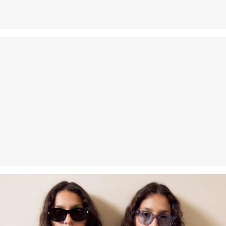
Svoje artikle nam možete besplatno vratiti u roku od 14 dana.