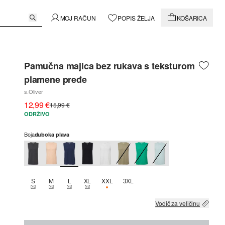
MOJ RAČUN
POPIS ŽELJA
KOŠARICA
Pamučna majica bez rukava s teksturom
plamene pređe
s.Oliver
12,99 €
15,99 €
ODRŽIVO
Boja
duboka plava
S
M
L
XL
XXL
3XL
THIS SIZE IS CURRENTLY OUT OF STOCK
THIS SIZE IS CURRENTLY OUT OF STOCK
THIS SIZE IS CURRENTLY OUT OF STOCK
THIS SIZE IS CURRENTLY OUT OF STOCK
DOSTUPNO SAMO 3
Vodič za veličinu