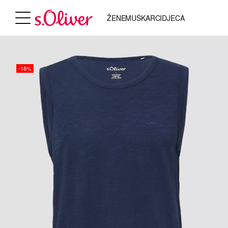
ŽENE
MUŠKARCI
DJECA
-18%