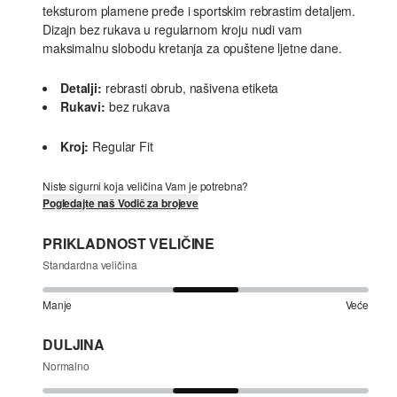
teksturom plamene pređe i sportskim rebrastim detaljem.
Dizajn bez rukava u regularnom kroju nudi vam
maksimalnu slobodu kretanja za opuštene ljetne dane.
Detalji:
rebrasti obrub, našivena etiketa
Rukavi:
bez rukava
Kroj:
Regular Fit
Niste sigurni koja veličina Vam je potrebna?
Pogledajte naš Vodič za brojeve
PRIKLADNOST VELIČINE
Standardna veličina
Manje
Veće
DULJINA
Normalno