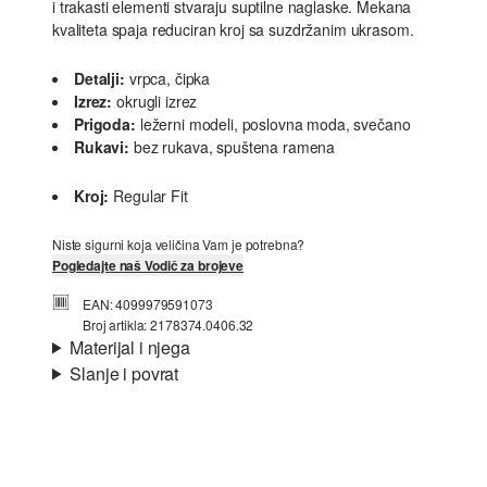
i trakasti elementi stvaraju suptilne naglaske. Mekana
kvaliteta spaja reduciran kroj sa suzdržanim ukrasom.
Detalji:
vrpca, čipka
Izrez:
okrugli izrez
Prigoda:
ležerni modeli, poslovna moda, svečano
Rukavi:
bez rukava, spuštena ramena
Kroj:
Regular Fit
Niste sigurni koja veličina Vam je potrebna?
Pogledajte naš Vodič za brojeve
EAN: 4099979591073
Broj artikla: 2178374.0406.32
Materijal i njega
Slanje i povrat
Materijal:
žersej
Informacije o dostavi
Materijal:
Pamuk