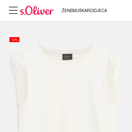
ŽENE
MUŠKARCI
DJECA
-12%