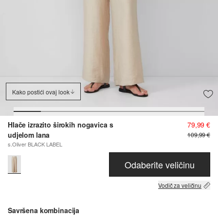
Kako postići ovaj look
Hlače izrazito širokih nogavica s
79,99 €
udjelom lana
109,99 €
s.Oliver BLACK LABEL
Odaberite veličinu
Vodič za veličinu
Savršena kombinacija