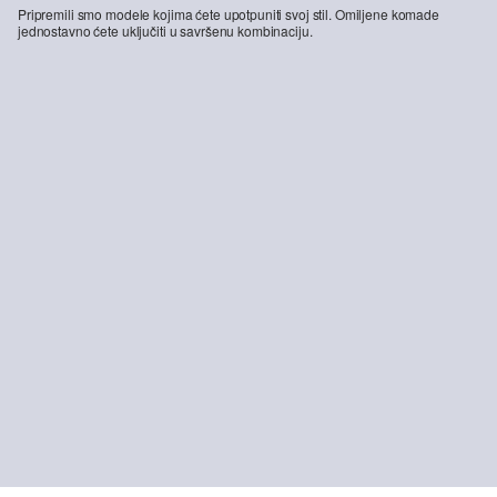
Pripremili smo modele kojima ćete upotpuniti svoj stil. Omiljene komade
jednostavno ćete uključiti u savršenu kombinaciju.
-42%
-38%
-27
Poluprozirni top od kukičane čipke
Bluzon od mješavine lana opuštenog kroja
39,99 €
69,99 €
79,99 €
129,99 €
79
ODRŽIVO