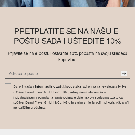
PRETPLATITE SE NA NAŠU E-
POŠTU SADA I UŠTEDITE 10%
Prijavite se na e-poštu i ostvarite 10% popusta na svoju sljedeću
kupovinu.
Da, prihvaćam
radi primanja newslettera tvrtke
informacije o zaštiti podataka
s.Oliver Bernd Freier GmbH & Co. KG, želim primati informacije o
individualiziranim ponudama i proizvodima te dajem svoju suglasnost za to da
s.Oliver Bernd Freier GmbH & Co. KG u tu svrhu smije izraditi moj korisnički profil
na različitim uređajima.