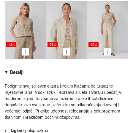
-42%
-38%
-27%
Detalji
Podignite svoj stil ovim ekstra širokim hlačama od luksuzne
mješavine lana. Visoki struk i lepršava silueta stvaraju upečatljiv,
moderan izgled. Savršene za ležerne izlaske ili sofisticirane
događaje, ove svestrane hlače lako se prilagođavaju dnevnoj i
večernjoj odjeći. Prigrlite udobnost i eleganciju s poluprozirnom
tkaninom i praktičnim bočnim džepovima.
Izgled:
poluprozirno