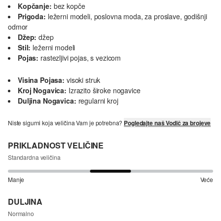
Kopčanje:
bez kopče
Prigoda:
ležerni modeli, poslovna moda, za proslave, godišnji
odmor
Džep:
džep
Stil:
ležerni modeli
Pojas:
rastezljivi pojas, s vezicom
Visina Pojasa:
visoki struk
Kroj Nogavica:
Izrazito široke nogavice
Duljina Nogavica:
regularni kroj
Niste sigurni koja veličina Vam je potrebna?
Pogledajte naš Vodič za brojeve
PRIKLADNOST VELIČINE
Standardna veličina
Manje
Veće
DULJINA
Normalno