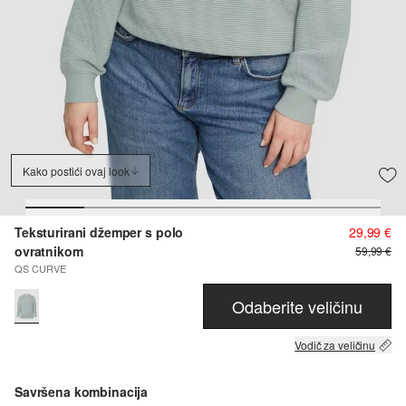
Kako postići ovaj look
Teksturirani džemper s polo
29,99 €
ovratnikom
59,99 €
QS CURVE
Odaberite veličinu
Vodič za veličinu
Savršena kombinacija