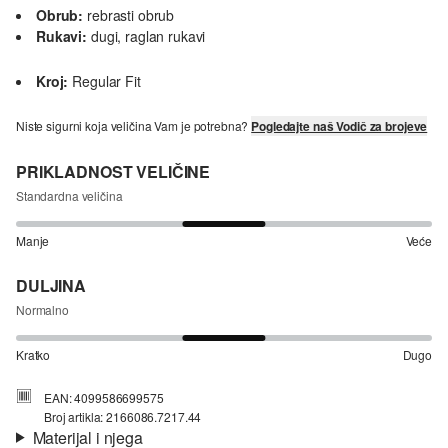
Obrub:
rebrasti obrub
Rukavi:
dugi, raglan rukavi
Kroj:
Regular Fit
Niste sigurni koja veličina Vam je potrebna?
Pogledajte naš Vodič za brojeve
PRIKLADNOST VELIČINE
Standardna veličina
Manje
Veće
DULJINA
Normalno
Kratko
Dugo
EAN: 4099586699575
Broj artikla: 2166086.7217.44
Materijal i njega