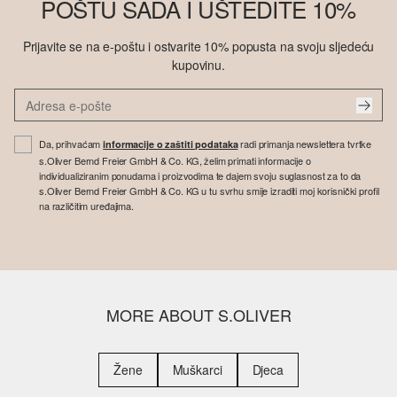
POŠTU SADA I UŠTEDITE 10%
Prijavite se na e-poštu i ostvarite 10% popusta na svoju sljedeću
kupovinu.
Da, prihvaćam
radi primanja newslettera tvrtke
informacije o zaštiti podataka
s.Oliver Bernd Freier GmbH & Co. KG, želim primati informacije o
individualiziranim ponudama i proizvodima te dajem svoju suglasnost za to da
s.Oliver Bernd Freier GmbH & Co. KG u tu svrhu smije izraditi moj korisnički profil
na različitim uređajima.
MORE ABOUT S.OLIVER
Žene
Muškarci
Djeca