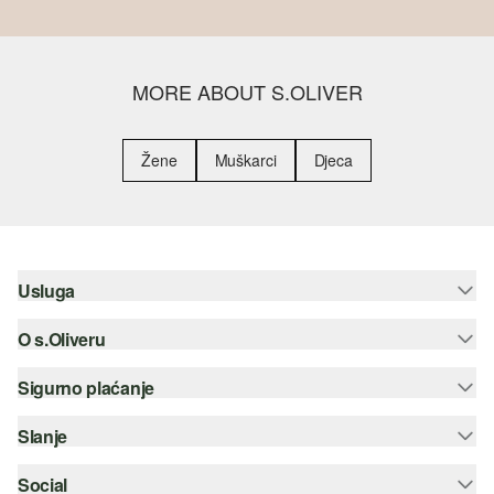
MORE ABOUT S.OLIVER
Žene
Muškarci
Djeca
Usluga
O s.Oliveru
Pomoć i česta pitanja
Savjetovanje o veličinama
Sigurno plaćanje
Newsletter
Povrat
s.Oliver Group
Slanje
Kreditna kartica
Odjeća
Posao
PayPal
Social
Hrvatska pošta