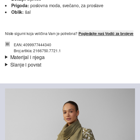
Prigoda:
poslovna moda, svečano, za proslave
Oblik:
šal
Niste sigurni koja veličina Vam je potrebna?
Pogledajte naš Vodič za brojeve
EAN: 4099977444340
Broj artikla: 2166750.7721.1
Materijal i njega
Slanje i povrat
Informacije o dostavi
Vaša će narudžba biti poslana u roku od 4-8 radna dana putem
Nije prikladno za izbjeljivanje sredstvom na bazi klora
Hrvatska pošta-a. Standardna dostava košta 4,95 €.
Nije prikladno za sušilicu
Nježno pranje 30°
Nije prikladno za kemijsko čišćenje
Ne glačati
Povrat