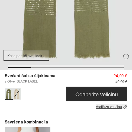
Kako postići ovaj look
Svečani šal sa šljokicama
24,99 €
s.Oliver BLACK LABEL
49,99 €
Odaberite veličinu
Vodič za veličinu
Savršena kombinacija