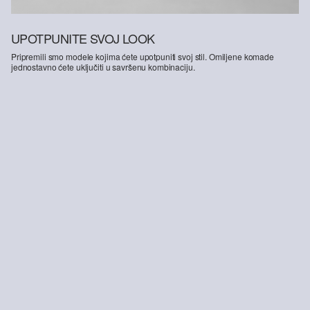
UPOTPUNITE SVOJ LOOK
Pripremili smo modele kojima ćete upotpuniti svoj stil. Omiljene komade
jednostavno ćete uključiti u savršenu kombinaciju.
-27%
Hlače od kepera s ekstra širokim nogavicama
79,99 €
109,99 €