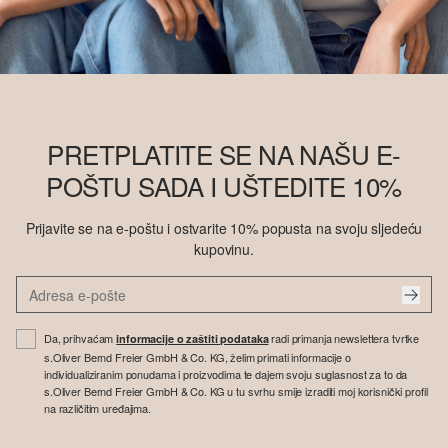
PRETPLATITE SE NA NAŠU E-
POŠTU SADA I UŠTEDITE 10%
Prijavite se na e-poštu i ostvarite 10% popusta na svoju sljedeću
kupovinu.
Da, prihvaćam
radi primanja newslettera tvrtke
informacije o zaštiti podataka
s.Oliver Bernd Freier GmbH & Co. KG, želim primati informacije o
individualiziranim ponudama i proizvodima te dajem svoju suglasnost za to da
s.Oliver Bernd Freier GmbH & Co. KG u tu svrhu smije izraditi moj korisnički profil
na različitim uređajima.