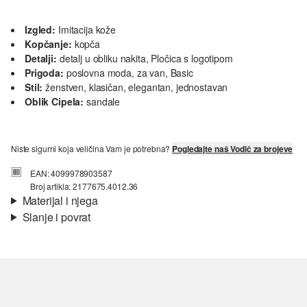
Izgled:
Imitacija kože
Kopčanje:
kopča
Detalji:
detalj u obliku nakita, Pločica s logotipom
Prigoda:
poslovna moda, za van, Basic
Stil:
ženstven, klasičan, elegantan, jednostavan
Oblik Cipela:
sandale
Niste sigurni koja veličina Vam je potrebna?
Pogledajte naš Vodič za brojeve
EAN: 4099978903587
Broj artikla: 2177675.4012.36
Materijal i njega
Slanje i povrat
Materijal:
sintetika
Informacije o dostavi
Vaša će narudžba biti poslana u roku od 4-8 radna dana putem