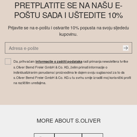
PRETPLATITE SE NA NAŠU E-
POŠTU SADA I UŠTEDITE 10%
Prijavite se na e-poštu i ostvarite 10% popusta na svoju sljedeću
kupovinu.
Da, prihvaćam
radi primanja newslettera tvrtke
informacije o zaštiti podataka
s.Oliver Bernd Freier GmbH & Co. KG, želim primati informacije o
individualiziranim ponudama i proizvodima te dajem svoju suglasnost za to da
s.Oliver Bernd Freier GmbH & Co. KG u tu svrhu smije izraditi moj korisnički profil
na različitim uređajima.
MORE ABOUT S.OLIVER