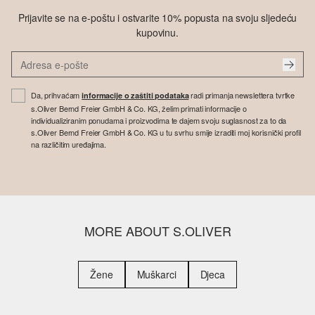
Prijavite se na e-poštu i ostvarite 10% popusta na svoju sljedeću
kupovinu.
Da, prihvaćam
radi primanja newslettera tvrtke
informacije o zaštiti podataka
s.Oliver Bernd Freier GmbH & Co. KG, želim primati informacije o
individualiziranim ponudama i proizvodima te dajem svoju suglasnost za to da
s.Oliver Bernd Freier GmbH & Co. KG u tu svrhu smije izraditi moj korisnički profil
na različitim uređajima.
MORE ABOUT S.OLIVER
Žene
Muškarci
Djeca