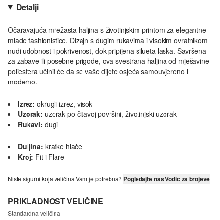
Detalji
Očaravajuća mrežasta haljina s životinjskim printom za elegantne
mlade fashionistice. Dizajn s dugim rukavima i visokim ovratnikom
nudi udobnost i pokrivenost, dok pripijena silueta laska. Savršena
za zabave ili posebne prigode, ova svestrana haljina od mješavine
poliestera učinit će da se vaše dijete osjeća samouvjereno i
moderno.
Izrez:
okrugli izrez, visok
Uzorak:
uzorak po čitavoj površini, životinjski uzorak
Rukavi:
dugi
Duljina:
kratke hlače
Kroj:
Fit i Flare
Niste sigurni koja veličina Vam je potrebna?
Pogledajte naš Vodič za brojeve
PRIKLADNOST VELIČINE
Standardna veličina