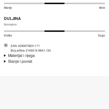
Manje
Veće
DULJINA
Normalno
Kratko
Dugo
EAN: 4099978201171
Broj artikla: 2169214.98A1.134
Materijal i njega
Slanje i povrat
Materijal:
mrežasti materijal
Informacije o dostavi
Podstava:
podstava od žerseja, mješavina viskoze
Materijal:
mješavina poliestera
Vaša će narudžba biti poslana u roku od 4-8 radna dana putem
Hrvatska pošta-a. Standardna dostava košta 4,95 €.