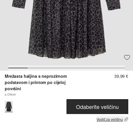
Mrežasta haljina s neprozirnom
39,99 €
podstavom i printom po cijeloj
površini
s.Oliver
Odaberite veličinu
Vodič za veličinu