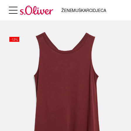
ŽENE
MUŠKARCI
DJECA
-12%