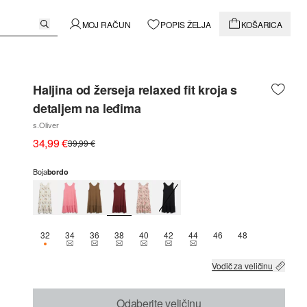
MOJ RAČUN
POPIS ŽELJA
KOŠARICA
Haljina od žerseja relaxed fit kroja s
detaljem na leđima
s.Oliver
34,99 €
39,99 €
Boja
bordo
32
34
36
38
40
42
44
46
48
DOSTUPNO SAMO 1
THIS SIZE IS CURRENTLY OUT OF STOCK
THIS SIZE IS CURRENTLY OUT OF STOCK
THIS SIZE IS CURRENTLY OUT OF STOCK
THIS SIZE IS CURRENTLY OUT OF STOCK
THIS SIZE IS CURRENTLY OUT OF 
THIS SIZE IS CURRENTLY OU
Vodič za veličinu
Odaberite veličinu