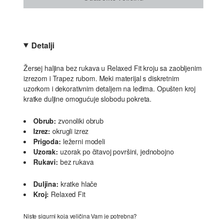
Detalji
Žersej haljina bez rukava u Relaxed Fit kroju sa zaobljenim
izrezom i Trapez rubom. Meki materijal s diskretnim
uzorkom i dekorativnim detaljem na leđima. Opušten kroj
kratke duljine omogućuje slobodu pokreta.
Obrub:
zvonoliki obrub
Izrez:
okrugli izrez
Prigoda:
ležerni modeli
Uzorak:
uzorak po čitavoj površini, jednobojno
Rukavi:
bez rukava
Duljina:
kratke hlače
Kroj:
Relaxed Fit
Niste sigurni koja veličina Vam je potrebna?