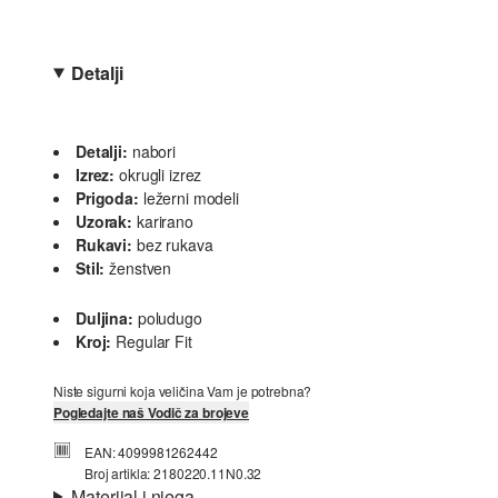
Detalji
Detalji:
nabori
Izrez:
okrugli izrez
Prigoda:
ležerni modeli
Uzorak:
karirano
Rukavi:
bez rukava
Stil:
ženstven
Duljina:
poludugo
Kroj:
Regular Fit
Niste sigurni koja veličina Vam je potrebna?
Pogledajte naš Vodič za brojeve
EAN: 4099981262442
Broj artikla: 2180220.11N0.32
Materijal i njega