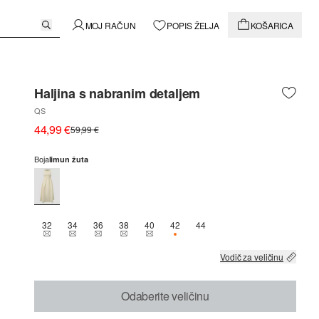
MOJ RAČUN
POPIS ŽELJA
KOŠARICA
Haljina s nabranim detaljem
QS
44,99 €
59,99 €
Boja
limun žuta
32
34
36
38
40
42
44
THIS SIZE IS CURRENTLY OUT OF STOCK
THIS SIZE IS CURRENTLY OUT OF STOCK
THIS SIZE IS CURRENTLY OUT OF STOCK
THIS SIZE IS CURRENTLY OUT OF STOCK
THIS SIZE IS CURRENTLY OUT OF STOCK
DOSTUPNO SAMO 1
Vodič za veličinu
Odaberite veličinu