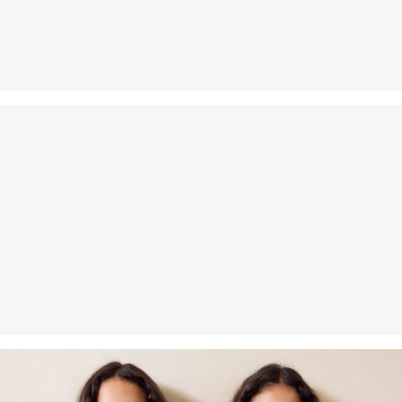
Povrat
Svoje artikle nam možete besplatno vratiti u roku od 14 dana.