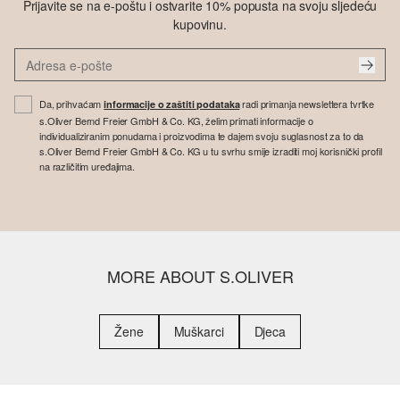
Prijavite se na e-poštu i ostvarite 10% popusta na svoju sljedeću
kupovinu.
Da, prihvaćam
radi primanja newslettera tvrtke
informacije o zaštiti podataka
s.Oliver Bernd Freier GmbH & Co. KG, želim primati informacije o
individualiziranim ponudama i proizvodima te dajem svoju suglasnost za to da
s.Oliver Bernd Freier GmbH & Co. KG u tu svrhu smije izraditi moj korisnički profil
na različitim uređajima.
MORE ABOUT S.OLIVER
Žene
Muškarci
Djeca