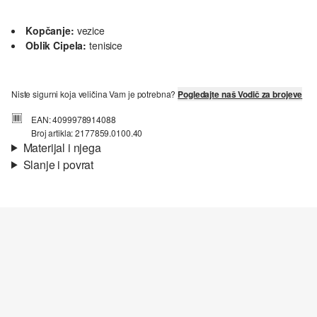
Kopčanje:
vezice
Oblik Cipela:
tenisice
Niste sigurni koja veličina Vam je potrebna?
Pogledajte naš Vodič za brojeve
EAN: 4099978914088
Broj artikla: 2177859.0100.40
Materijal i njega
Slanje i povrat
Materijal:
tekstil
Informacije o dostavi
Vaša će narudžba biti poslana u roku od 4-8 radna dana putem
Hrvatska pošta-a. Standardna dostava košta 4,95 €.