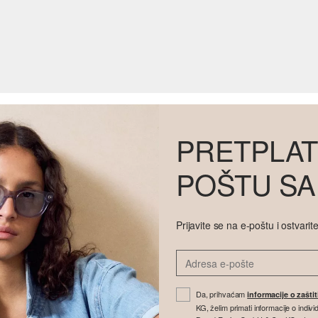
PRETPLAT
POŠTU SA
Prijavite se na e-poštu i ostvar
Da, prihvaćam
informacije o zašti
KG, želim primati informacije o indi