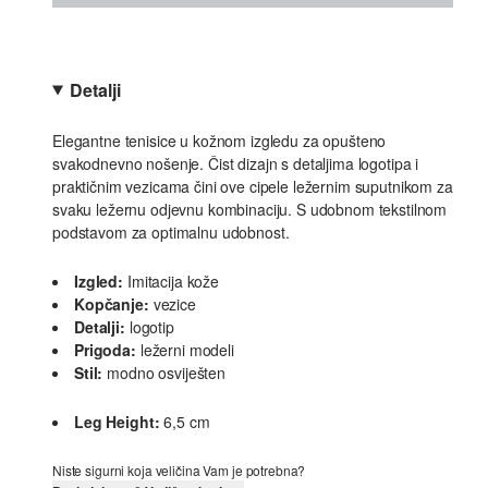
Detalji
Elegantne tenisice u kožnom izgledu za opušteno
svakodnevno nošenje. Čist dizajn s detaljima logotipa i
praktičnim vezicama čini ove cipele ležernim suputnikom za
svaku ležernu odjevnu kombinaciju. S udobnom tekstilnom
podstavom za optimalnu udobnost.
Izgled:
Imitacija kože
Kopčanje:
vezice
Detalji:
logotip
Prigoda:
ležerni modeli
Stil:
modno osviješten
Leg Height:
6,5 cm
Niste sigurni koja veličina Vam je potrebna?