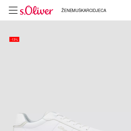
ŽENE
MUŠKARCI
DJECA
-13%