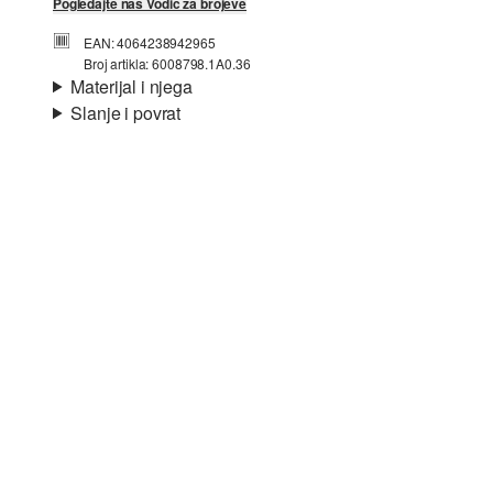
Pogledajte naš Vodič za brojeve
EAN: 4064238942965
Broj artikla: 6008798.1A0.36
Materijal i njega
Slanje i povrat
Svojstvo:
blago elastično
Informacije o dostavi
Podstava:
tekstilna podstava
Uložak:
tekstil
Jedini:
profilirani
Materijal:
sintetika, tekstil
Vaša će narudžba biti poslana u roku od 4-8 radna dana
putem Hrvatska pošta-a. Standardna dostava košta 4,95 €.
Povrat
Svoje artikle nam možete besplatno vratiti u roku od 14
dana.