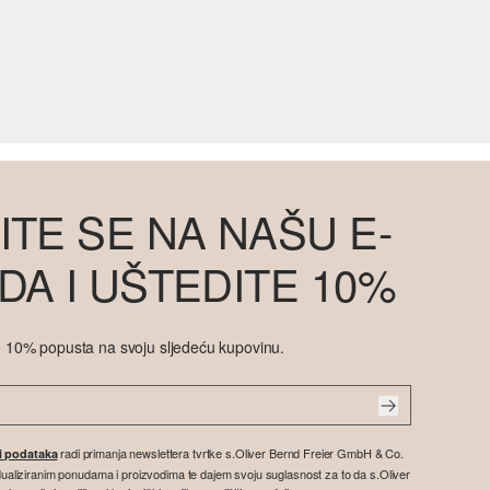
ITE SE NA NAŠU E-
DA I UŠTEDITE 10%
ite 10% popusta na svoju sljedeću kupovinu.
radi primanja newslettera tvrtke s.Oliver Bernd Freier GmbH & Co.
ti podataka
vidualiziranim ponudama i proizvodima te dajem svoju suglasnost za to da s.Oliver