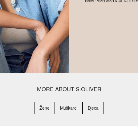
Bernd Freier GmbH & Co. KG u tu svrhu
MORE ABOUT S.OLIVER
Žene
Muškarci
Djeca