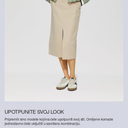
Vlakna s certifikatom održivosti
U području vlakana iz certificiranog održivog uzgoja zalažemo se
za prirodna vlakna iz obnovljivih izvora. Naše sirovine uzgajaju se
na način kojim se štede resursi.
Podržavamo Better Cotton: Kad se odlučite za naše pamučne
proizvode, podržavate našu investiciju u misiju „Better Cotton”,
pridonosite opstanku i dobrobiti poljoprivrednih zajednica, a
istovremeno štitite i oporavljate okoliš. Better Cotton pruža podršku
poljoprivrednim zajednicama u društvenom, ekološkom i
ekonomskom pogledu tako što ih osposobljava za održivije metode
uzgoja. Ovaj proizvod proizvodi se preko sustava masene bilance i
stoga možda ne sadrži Better Cotton.Više informacija o tome
pronaći ćete na
soliver-group.com
UPOTPUNITE SVOJ LOOK
Pripremili smo modele kojima ćete upotpuniti svoj stil. Omiljene komade
jednostavno ćete uključiti u savršenu kombinaciju.