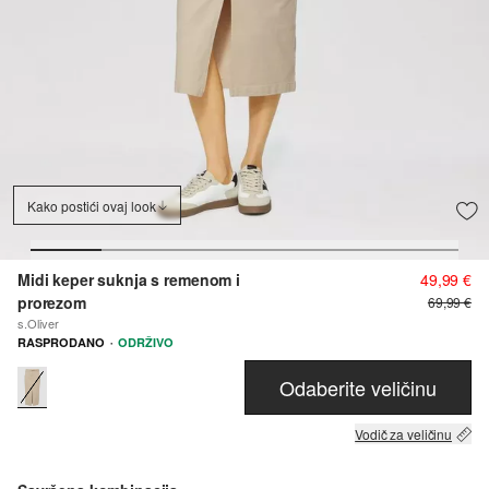
Kako postići ovaj look
Midi keper suknja s remenom i
49,99 €
prorezom
69,99 €
s.Oliver
·
RASPRODANO
ODRŽIVO
Odaberite veličinu
Vodič za veličinu