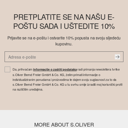
PRETPLATITE SE NA NAŠU E-
POŠTU SADA I UŠTEDITE 10%
Prijavite se na e-poštu i ostvarite 10% popusta na svoju sljedeću
kupovinu.
Da, prihvaćam
radi primanja newslettera tvrtke
informacije o zaštiti podataka
s.Oliver Bernd Freier GmbH & Co. KG, želim primati informacije o
individualiziranim ponudama i proizvodima te dajem svoju suglasnost za to da
s.Oliver Bernd Freier GmbH & Co. KG u tu svrhu smije izraditi moj korisnički profil
na različitim uređajima.
MORE ABOUT S.OLIVER