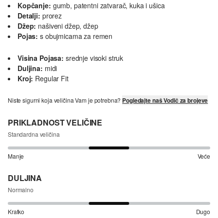
Kopčanje:
gumb, patentni zatvarač, kuka i ušica
Detalji:
prorez
Džep:
našiveni džep, džep
Pojas:
s obujmicama za remen
Visina Pojasa:
srednje visoki struk
Duljina:
midi
Kroj:
Regular Fit
Niste sigurni koja veličina Vam je potrebna?
Pogledajte naš Vodič za brojeve
PRIKLADNOST VELIČINE
Standardna veličina
Manje
Veće
DULJINA
Normalno
Kratko
Dugo