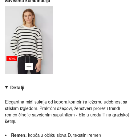
Savršena kombinacija
-50%
Detalji
Elegantna midi suknja od kepera kombinira ležernu udobnost sa
stilskim izgledom. Praktični džepovi, ženstveni prorez i trendi
remen čine je savršenim suputnikom - bilo u uredu ili na gradskoj
šetnji.
Remen:
kopča u obliku slova D, tekstilni remen