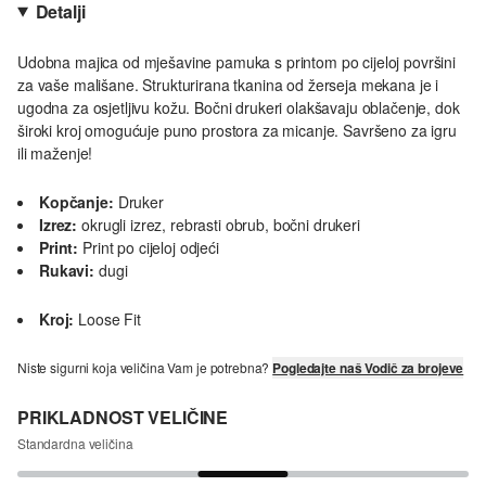
Detalji
Udobna majica od mješavine pamuka s printom po cijeloj površini
za vaše mališane. Strukturirana tkanina od žerseja mekana je i
ugodna za osjetljivu kožu. Bočni drukeri olakšavaju oblačenje, dok
široki kroj omogućuje puno prostora za micanje. Savršeno za igru
ili maženje!
Kopčanje:
Druker
Izrez:
okrugli izrez, rebrasti obrub, bočni drukeri
Print:
Print po cijeloj odjeći
Rukavi:
dugi
Kroj:
Loose Fit
Niste sigurni koja veličina Vam je potrebna?
Pogledajte naš Vodič za brojeve
PRIKLADNOST VELIČINE
Standardna veličina