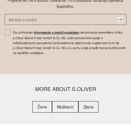
Prijavite se na e-poštu i ostvarite 10% popusta na svoju sljedeću
kupovinu.
Da, prihvaćam
radi primanja newslettera tvrtke
informacije o zaštiti podataka
s.Oliver Bernd Freier GmbH & Co. KG, želim primati informacije o
individualiziranim ponudama i proizvodima te dajem svoju suglasnost za to da
s.Oliver Bernd Freier GmbH & Co. KG u tu svrhu smije izraditi moj korisnički profil
na različitim uređajima.
MORE ABOUT S.OLIVER
Žene
Muškarci
Djeca