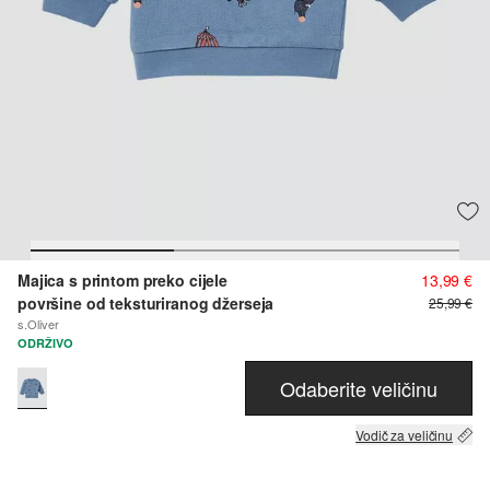
Majica s printom preko cijele
13,99 €
površine od teksturiranog džerseja
25,99 €
s.Oliver
ODRŽIVO
Odaberite veličinu
Vodič za veličinu