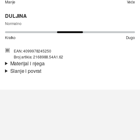
Manje
Veće
DULJINA
Normalno
Kratko
Dugo
EAN: 4099978245250
Broj artikla: 2168988.54A1.62
Materijal i njega
Slanje i povrat
Svojstvo:
strukturirano
Informacije o dostavi
Materijal:
Pamuk
Vaša će narudžba biti poslana u roku od 4-8 radna dana putem
Hrvatska pošta-a. Standardna dostava košta 4,95 €.
Nije prikladno za izbjeljivanje sredstvom na bazi klora
Povrat