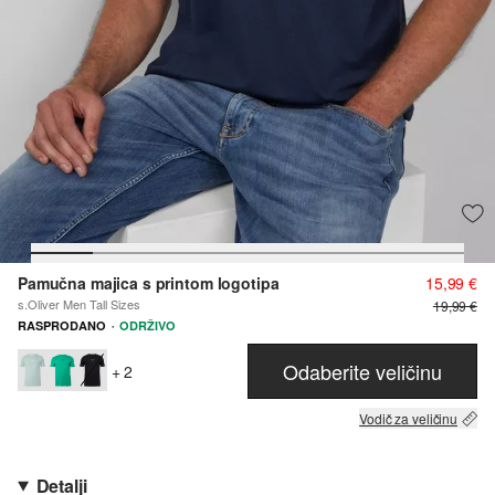
Pamučna majica s printom logotipa
15,99 €
s.Oliver Men Tall Sizes
19,99 €
·
RASPRODANO
ODRŽIVO
Odaberite veličinu
+ 2
Vodič za veličinu
Detalji