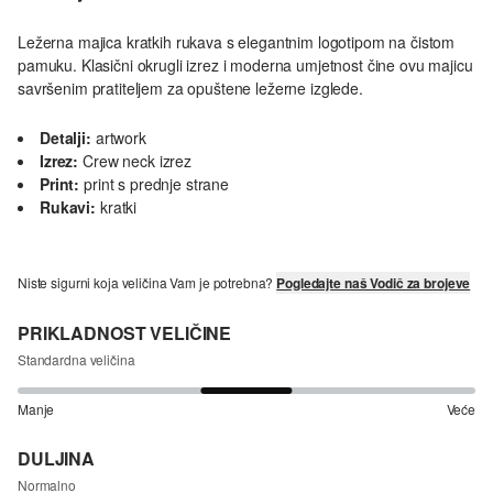
Ležerna majica kratkih rukava s elegantnim logotipom na čistom
pamuku. Klasični okrugli izrez i moderna umjetnost čine ovu majicu
savršenim pratiteljem za opuštene ležerne izglede.
Detalji:
artwork
Izrez:
Crew neck izrez
Print:
print s prednje strane
Rukavi:
kratki
Niste sigurni koja veličina Vam je potrebna?
Pogledajte naš Vodič za brojeve
PRIKLADNOST VELIČINE
Standardna veličina
Manje
Veće
DULJINA
Normalno