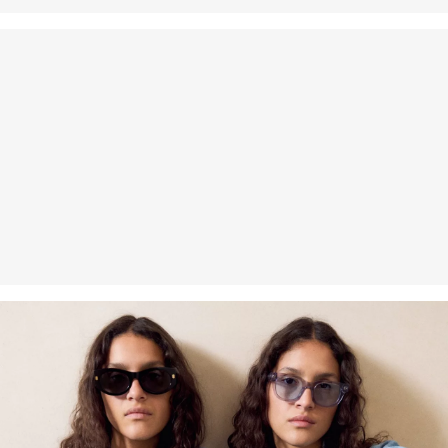
Vlakna s certifikatom održivosti
U području vlakana iz certificiranog održivog uzgoja zalažemo se
za prirodna vlakna iz obnovljivih izvora. Naše sirovine uzgajaju se
na način kojim se štede resursi.
Podržavamo Better Cotton: Kad se odlučite za naše pamučne
proizvode, podržavate našu investiciju u misiju „Better Cotton”,
pridonosite opstanku i dobrobiti poljoprivrednih zajednica, a
istovremeno štitite i oporavljate okoliš. Better Cotton pruža podršku
poljoprivrednim zajednicama u društvenom, ekološkom i
ekonomskom pogledu tako što ih osposobljava za održivije metode
uzgoja. Ovaj proizvod proizvodi se preko sustava masene bilance i
stoga možda ne sadrži Better Cotton.Više informacija o tome
pronaći ćete na
soliver-group.com