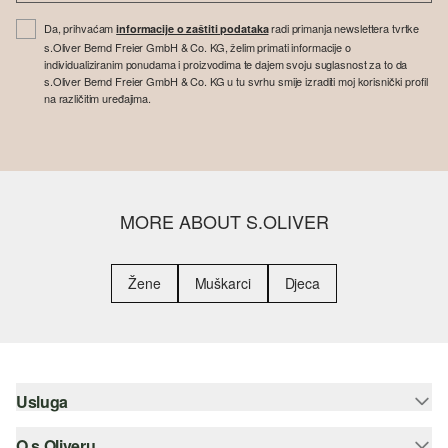
Da, prihvaćam
radi primanja newslettera tvrtke
informacije o zaštiti podataka
s.Oliver Bernd Freier GmbH & Co. KG, želim primati informacije o
individualiziranim ponudama i proizvodima te dajem svoju suglasnost za to da
s.Oliver Bernd Freier GmbH & Co. KG u tu svrhu smije izraditi moj korisnički profil
na različitim uređajima.
MORE ABOUT S.OLIVER
Žene
Muškarci
Djeca
Usluga
O s.Oliveru
Pomoć i česta pitanja