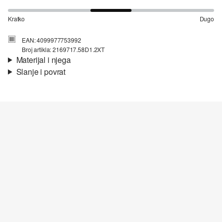
Kratko
Dugo
EAN: 4099977753992
Broj artikla: 2169717.58D1.2XT
Materijal i njega
Slanje i povrat
Materijal:
Pamuk
Informacije o dostavi
Vaša će narudžba biti poslana u roku od 4-8 radna dana putem
Hrvatska pošta-a. Standardna dostava košta 4,95 €.
Nije prikladno za izbjeljivanje sredstvom na bazi klora
Nježno pranje 30°
Nije prikladno za kemijsko čišćenje
Glačati umjereno vrućim glačalom
Povrat
Sušenje pri smanjenom termičkom opterećenju
Svoje artikle nam možete besplatno vratiti u roku od 14 dana.