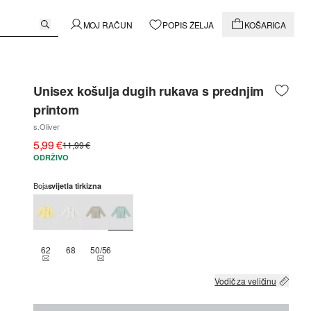
MOJ RAČUN
POPIS ŽELJA
KOŠARICA
Unisex košulja dugih rukava s prednjim
printom
s.Oliver
5,99 €
11,99 €
ODRŽIVO
Boja
svijetla tirkizna
62
68
50/56
THIS SIZE IS CURRENTLY OUT OF STOCK
THIS SIZE IS CURRENTLY OUT OF STOCK
Vodič za veličinu