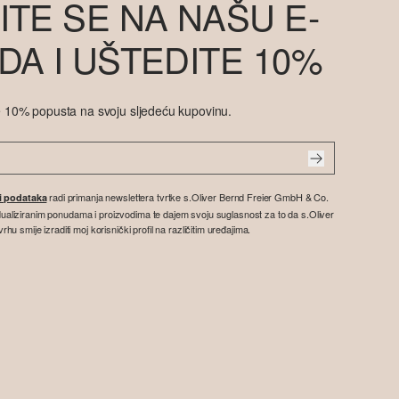
ITE SE NA NAŠU E-
DA I UŠTEDITE 10%
ite 10% popusta na svoju sljedeću kupovinu.
radi primanja newslettera tvrtke s.Oliver Bernd Freier GmbH & Co.
ti podataka
vidualiziranim ponudama i proizvodima te dajem svoju suglasnost za to da s.Oliver
 smije izraditi moj korisnički profil na različitim uređajima.