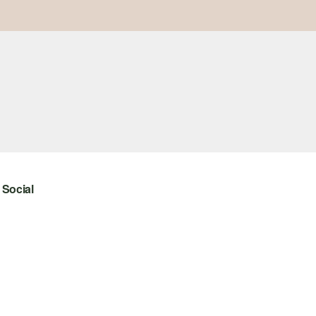
Social
instagram
facebook
pinterest
youtube