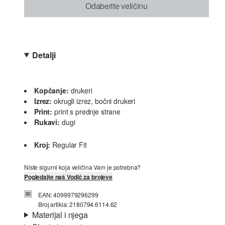
Odaberite veličinu
Detalji
Kopčanje:
drukeri
Izrez:
okrugli izrez, bočni drukeri
Print:
print s prednje strane
Rukavi:
dugi
Kroj:
Regular Fit
Niste sigurni koja veličina Vam je potrebna?
Pogledajte naš Vodič za brojeve
EAN: 4099979296299
Broj artikla: 2180794.6114.62
Materijal i njega