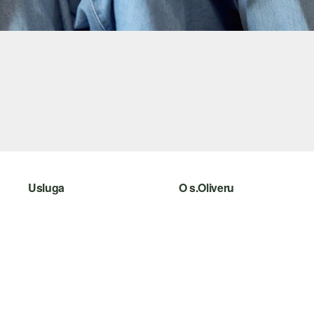
Usluga
O s.Oliveru
Pomoć i česta pitanja
Newsletter
Savjetovanje o veličinama
s.Oliver Group
Povrat
Posao
Odjeća
Popis želja