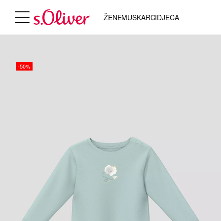
ŽENE
MUŠKARCI
DJECA
-50%