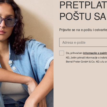
PRETPLAT
POŠTU SA
Prijavite se na e-poštu i ostvar
Da, prihvaćam
informacije o zašti
KG, želim primati informacije o indi
Bernd Freier GmbH & Co. KG u tu svrhu