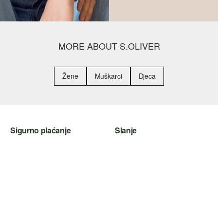
MORE ABOUT S.OLIVER
Žene
Muškarci
Djeca
Sigurno plaćanje
Slanje
Kreditna kartica
Hrvatska pošta
PayPal
Plaćanje pouzećem
SSL enkripcija