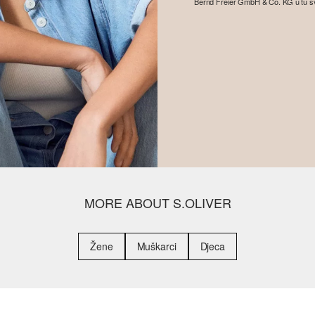
Bernd Freier GmbH & Co. KG u tu svrhu
MORE ABOUT S.OLIVER
Žene
Muškarci
Djeca