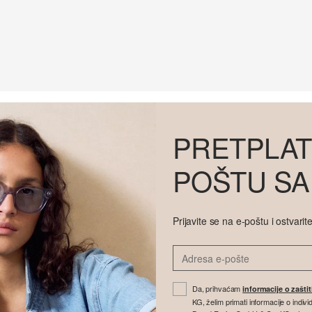
PRETPLAT
POŠTU SA
Prijavite se na e-poštu i ostvar
Da, prihvaćam
informacije o zašti
KG, želim primati informacije o indi