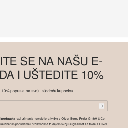
ITE SE NA NAŠU E-
DA I UŠTEDITE 10%
ite 10% popusta na svoju sljedeću kupovinu.
radi primanja newslettera tvrtke s.Oliver Bernd Freier GmbH & Co.
ti podataka
vidualiziranim ponudama i proizvodima te dajem svoju suglasnost za to da s.Oliver