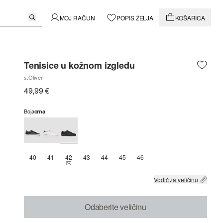
MOJ RAČUN
POPIS ŽELJA
KOŠARICA
Tenisice u kožnom izgledu
s.Oliver
49,99 €
Boja
crna
40
41
42
43
44
45
46
THIS SIZE IS CURRENTLY OUT OF STOCK
Vodič za veličinu
Odaberite veličinu