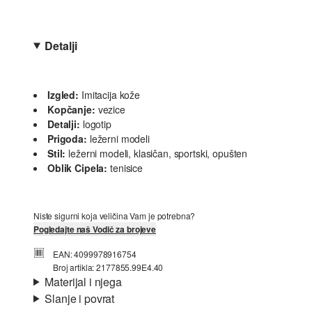
Detalji
Izgled:
Imitacija kože
Kopčanje:
vezice
Detalji:
logotip
Prigoda:
ležerni modeli
Stil:
ležerni modeli, klasičan, sportski, opušten
Oblik Cipela:
tenisice
Niste sigurni koja veličina Vam je potrebna?
Pogledajte naš Vodič za brojeve
EAN: 4099978916754
Broj artikla: 2177855.99E4.40
Materijal i njega
Slanje i povrat