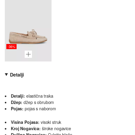
-36%
Detalji
Detalji:
elastična traka
Džep:
džep s obrubom
Pojas:
pojas s naborom
Visina Pojasa:
visoki struk
Kroj Nogavica:
široke nogavice
Duljina Nogavica:
Culotte hlače