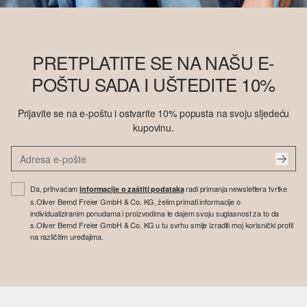
PRETPLATITE SE NA NAŠU E-
POŠTU SADA I UŠTEDITE 10%
Prijavite se na e-poštu i ostvarite 10% popusta na svoju sljedeću
kupovinu.
Da, prihvaćam
radi primanja newslettera tvrtke
informacije o zaštiti podataka
s.Oliver Bernd Freier GmbH & Co. KG, želim primati informacije o
individualiziranim ponudama i proizvodima te dajem svoju suglasnost za to da
s.Oliver Bernd Freier GmbH & Co. KG u tu svrhu smije izraditi moj korisnički profil
na različitim uređajima.