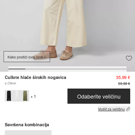
Kako postići ovaj look
Cullote hlače širokih nogavica
35,99 €
s.Oliver
59,99 €
Odaberite veličinu
+ 1
Vodič za veličinu
Savršena kombinacija