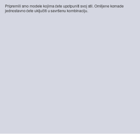
Pripremili smo modele kojima ćete upotpuniti svoj stil. Omiljene komade
jednostavno ćete uključiti u savršenu kombinaciju.
-36%
Mokasinke s detaljem vezica
37,99 €
59,99 €