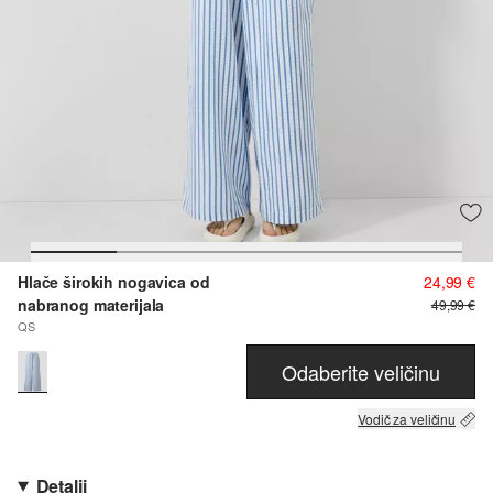
Hlače širokih nogavica od
24,99 €
nabranog materijala
49,99 €
QS
Odaberite veličinu
Vodič za veličinu
Detalji