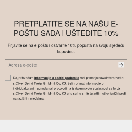
PRETPLATITE SE NA NAŠU E-
POŠTU SADA I UŠTEDITE 10%
Prijavite se na e-poštu i ostvarite 10% popusta na svoju sljedeću
kupovinu.
Da, prihvaćam
radi primanja newslettera tvrtke
informacije o zaštiti podataka
s.Oliver Bernd Freier GmbH & Co. KG, želim primati informacije o
individualiziranim ponudama i proizvodima te dajem svoju suglasnost za to da
s.Oliver Bernd Freier GmbH & Co. KG u tu svrhu smije izraditi moj korisnički profil
na različitim uređajima.