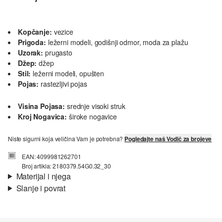
Kopčanje:
vezice
Prigoda:
ležerni modeli, godišnji odmor, moda za plažu
Uzorak:
prugasto
Džep:
džep
Stil:
ležerni modeli, opušten
Pojas:
rastezljivi pojas
Visina Pojasa:
srednje visoki struk
Kroj Nogavica:
široke nogavice
Niste sigurni koja veličina Vam je potrebna?
Pogledajte naš Vodič za brojeve
EAN: 4099981262701
Broj artikla: 2180379.54G0.32_30
Materijal i njega
Slanje i povrat
Materijal:
tkanina
Informacije o dostavi
Svojstvo:
strukturirano, lagano
Materijal:
mješavina viskoze