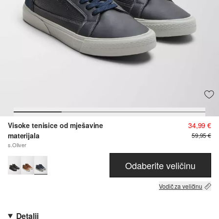
Visoke tenisice od mješavine
34,99 €
materijala
59,95 €
s.Oliver
Odaberite veličinu
Vodič za veličinu
Detalji