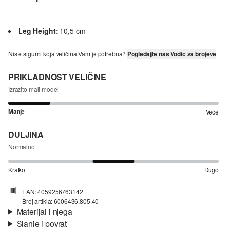
Leg Height:
10,5 cm
Niste sigurni koja veličina Vam je potrebna?
Pogledajte naš Vodič za brojeve
PRIKLADNOST VELIČINE
Izrazito mali model
Manje
Veće
DULJINA
Normalno
Kratko
Dugo
EAN: 4059256763142
Broj artikla: 6006436.805.40
Materijal i njega
Slanje i povrat