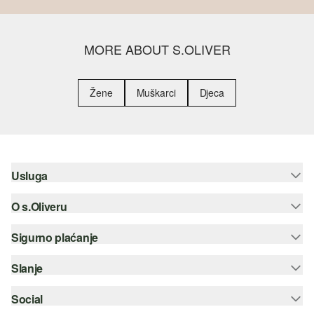
MORE ABOUT S.OLIVER
Žene
Muškarci
Djeca
Usluga
O s.Oliveru
Pomoć i česta pitanja
Savjetovanje o veličinama
Sigurno plaćanje
Newsletter
Povrat
s.Oliver Group
Slanje
Kreditna kartica
Odjeća
Posao
PayPal
Social
Hrvatska pošta
Popis želja