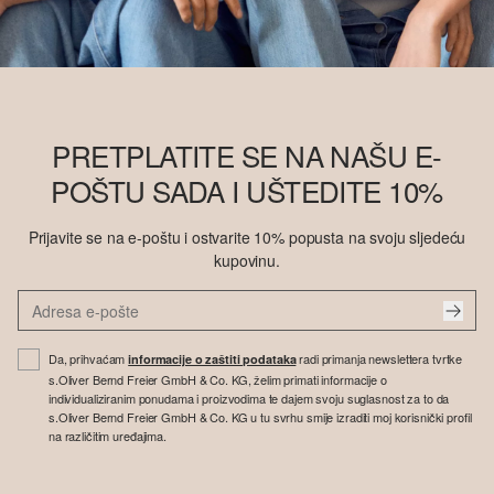
PRETPLATITE SE NA NAŠU E-
POŠTU SADA I UŠTEDITE 10%
Prijavite se na e-poštu i ostvarite 10% popusta na svoju sljedeću
kupovinu.
Da, prihvaćam
radi primanja newslettera tvrtke
informacije o zaštiti podataka
s.Oliver Bernd Freier GmbH & Co. KG, želim primati informacije o
individualiziranim ponudama i proizvodima te dajem svoju suglasnost za to da
s.Oliver Bernd Freier GmbH & Co. KG u tu svrhu smije izraditi moj korisnički profil
na različitim uređajima.