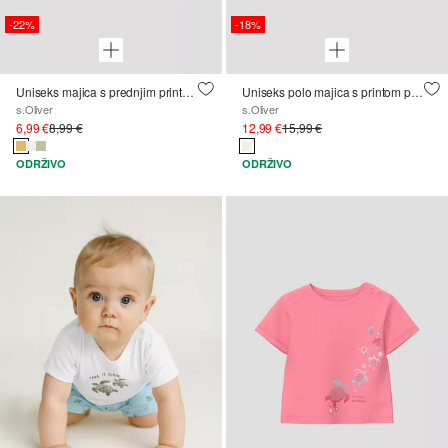
-22%
-18%
Uniseks majica s prednjim printom
Uniseks polo majica s printom po cijeloj površini
s.Oliver
s.Oliver
6,99 €
8,99 €
12,99 €
15,99 €
ODRŽIVO
ODRŽIVO