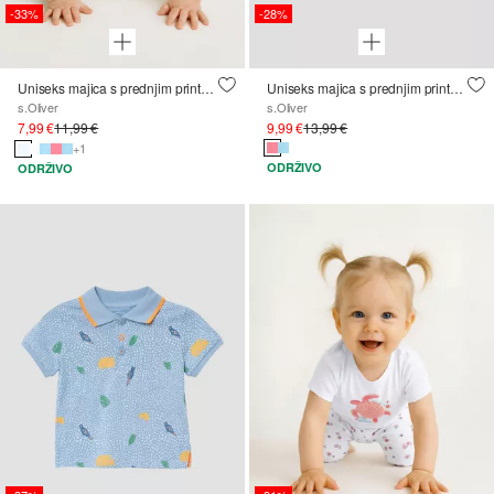
-33%
-28%
Uniseks majica s prednjim printom
Uniseks majica s prednjim printom
s.Oliver
s.Oliver
7,99 €
11,99 €
9,99 €
13,99 €
+1
ODRŽIVO
ODRŽIVO