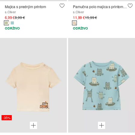
Majica s prednjim printom
Pamučna polo majica s printom po cijeloj površini
s.Oliver
s.Oliver
6,99 €
8,99 €
11,99 €
15,99 €
ODRŽIVO
ODRŽIVO
-35%