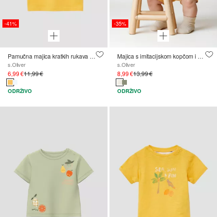
-41%
-35%
Pamučna majica kratkih rukava s printom s prednje strane
Majica s imitacijskom kopčom i vezenjem
s.Oliver
s.Oliver
6,99 €
11,99 €
8,99 €
13,99 €
ODRŽIVO
ODRŽIVO