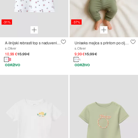
-31%
-37%
A-linijski rebrasti top s naduvenim rukavima
Uniseks majica s printom po cijeloj površini
s.Oliver
s.Oliver
10,99 €
15,99 €
9,99 €
15,99 €
ODRŽIVO
ODRŽIVO