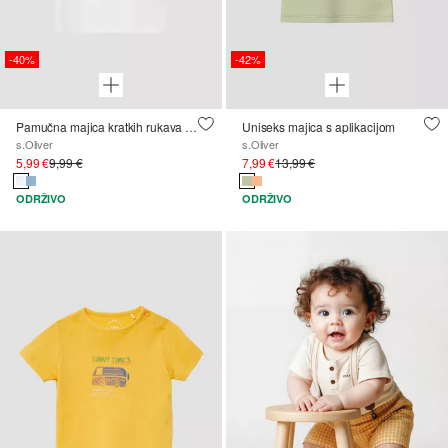
-40%
-42%
Pamučna majica kratkih rukava s malim printom s voćnim motivom
Uniseks majica s aplikacijom
s.Oliver
s.Oliver
5,99 €
9,99 €
7,99 €
13,99 €
ODRŽIVO
ODRŽIVO