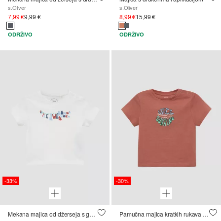
s.Oliver
s.Oliver
7,99 €
9,99 €
8,99 €
15,99 €
ODRŽIVO
ODRŽIVO
-33%
-30%
Mekana majica od džerseja s gumenim prednjim printom
Pamučna majica kratkih rukava s printom s prednje strane