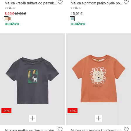
Majica kratkih rukava od pamuka s printom i aplikacijom
Majica s printom preko cijele površine
s.Oliver
s.Oliver
8,99 €
13,99 €
15,99 €
ODRŽIVO
ODRŽIVO
-20%
-43%
Mekana majica od žerseja s drukerima i printom s prednje strane
Majica s drukerima i aplikacijom