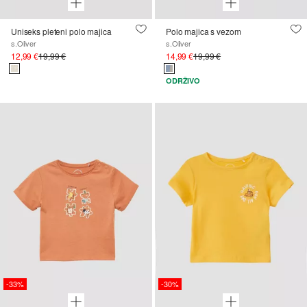
Uniseks pleteni polo majica
Polo majica s vezom
s.Oliver
s.Oliver
12,99 €
19,99 €
14,99 €
19,99 €
ODRŽIVO
-33%
-30%