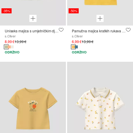
-35%
-50%
Uniseks majica s umjetničkim djelom
Pamučna majica kratkih rukava s aplikacijom i printom
s.Oliver
s.Oliver
8,99 €
13,99 €
6,99 €
13,99 €
ODRŽIVO
ODRŽIVO