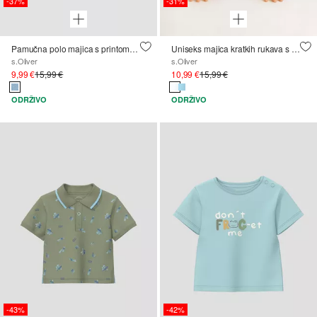
-37%
-31%
Pamučna polo majica s printom po čitavoj površini
Uniseks majica kratkih rukava s printom i aplikacijom
s.Oliver
s.Oliver
9,99 €
15,99 €
10,99 €
15,99 €
ODRŽIVO
ODRŽIVO
-43%
-42%