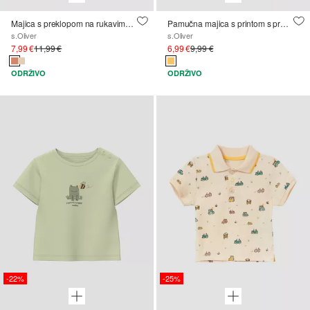
Majica s preklopom na rukavima i printom s prednje strane
Pamučna majica s printom s prednje strane
s.Oliver
s.Oliver
7,99 €
11,99 €
6,99 €
9,99 €
ODRŽIVO
ODRŽIVO
-22%
-25%