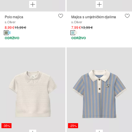
Polo majica
Majica s umjetničkim djelima
s.Oliver
s.Oliver
8,99 €
15,99 €
7,99 €
13,99 €
ODRŽIVO
ODRŽIVO
-35%
-25%