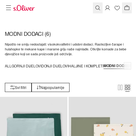
MODNI DODACI
(6)
Nipošto ne smiju nedostajati: visokokvalitetni i udobni dodaci. Rastezljive čarape i
hulahopke te mekane kape i marame griju naše najmlađe. Otkrijte komade za bebe
djevojčice koji se sada proizvode još održivije.
MODNI DODACI
ALL
GORNJI DIJELOVI
DONJI DIJELOVI
HALJINE I KOMPLETI
Svi filtri
Najpopularnije