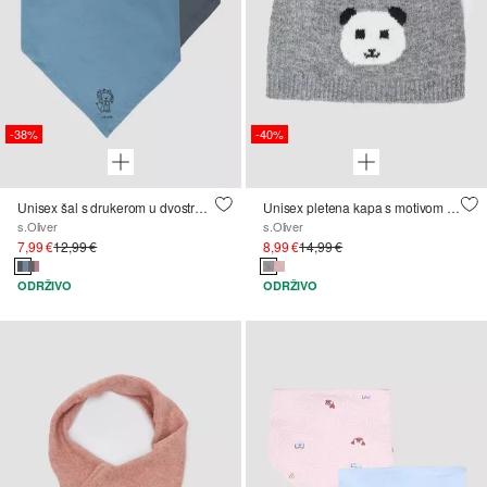
-38%
-40%
Unisex šal s drukerom u dvostrukom pakiranju
Unisex pletena kapa s motivom pande
s.Oliver
s.Oliver
7,99 €
12,99 €
8,99 €
14,99 €
ODRŽIVO
ODRŽIVO