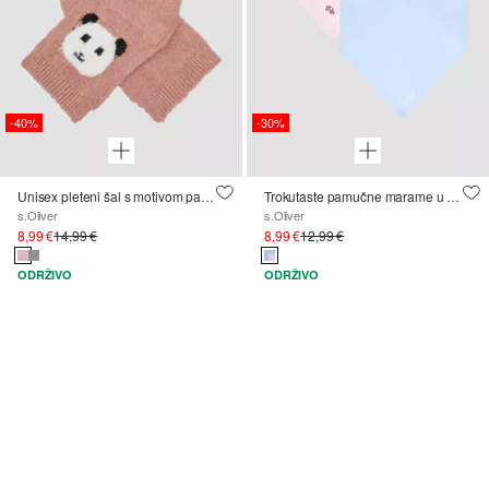
-40%
-30%
Unisex pleteni šal s motivom pande
Trokutaste pamučne marame u dvostrukom pakiranju
s.Oliver
s.Oliver
8,99 €
14,99 €
8,99 €
12,99 €
ODRŽIVO
ODRŽIVO