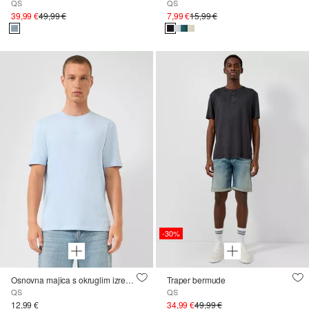
QS
QS
39,99 €
49,99 €
7,99 €
15,99 €
-30%
Osnovna majica s okruglim izrezom i logotipom
Traper bermude
QS
QS
12,99 €
34,99 €
49,99 €