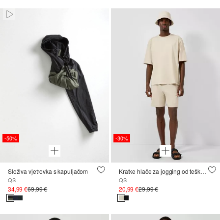
Paused • Muted
-50%
-30%
Složiva vjetrovka s kapuljačom
Kratke hlače za jogging od teškog žerseja
QS
QS
34,99 €
69,99 €
20,99 €
29,99 €