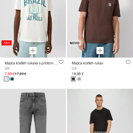
-55%
NOVO
Majica kratkih rukava s printom s prednje strane
Majica kratkih rukav
QS
QS
7,99 €
17,99 €
19,99 €