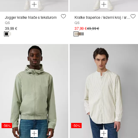
Jogger kratke hlače s teksturom
Kratke traperice / ležerni kroj / srednje visoki struk
QS
QS
39,99 €
37,99 €
49,99 €
-56%
-50%