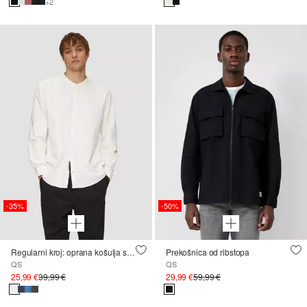
+2
-35%
-50%
Regularni kroj: oprana košulja s vezom
Prekošnica od ribstopa
QS
QS
25,99 €
39,99 €
29,99 €
59,99 €