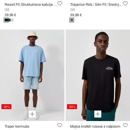
Resort Fit: Strukturirana košulja kratkih rukava
Traperice Rick / Slim Fit / Srednji struk / Uske nogavice
QS
QS
39,99 €
39,99 €
-20%
-50%
Traper bermude
Majica kratkih rukava s natpisom