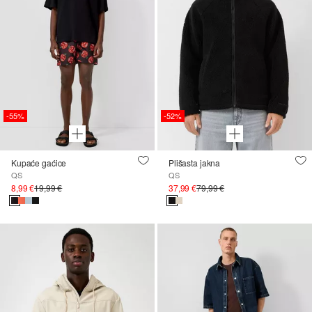
-55%
-52%
Kupaće gaćice
Plišasta jakna
QS
QS
8,99 €
19,99 €
37,99 €
79,99 €