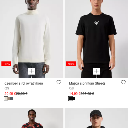
-30%
-93%
džemper s rol ovratnikom
Majica s printom Streets
QS
QS
20,99 €
29,99 €
14,99 €
225,96 €