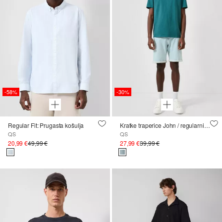
-58%
-30%
Regular Fit: Prugasta košulja
Kratke traperice John / regularni kroj / srednje visoki struk
QS
QS
20,99 €
49,99 €
27,99 €
39,99 €