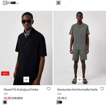
+4
-46%
Resort Fit: Košulja od frotira
Seersucker trenirke kratke hlače
QS
QS
26,99 €
49,99 €
39,99 €