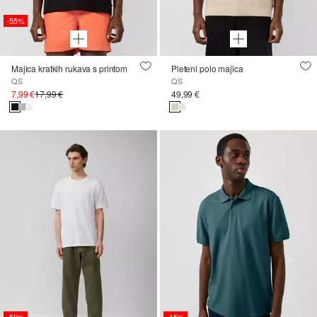
-55%
Majica kratkih rukava s printom
Pleteni polo majica
QS
QS
7,99 €
17,99 €
49,99 €
-50%
-15%