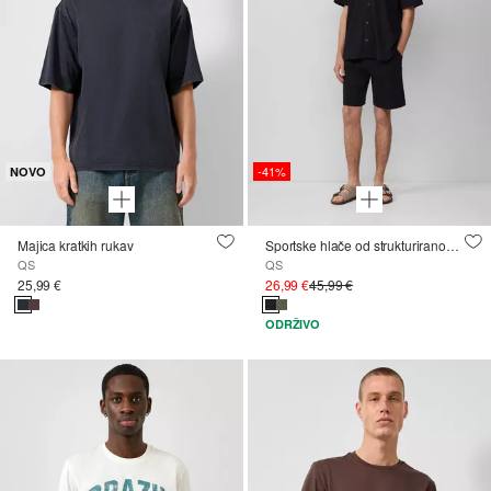
-41%
NOVO
Majica kratkih rukav
Sportske hlače od strukturiranog pikea
QS
QS
25,99 €
26,99 €
45,99 €
ODRŽIVO