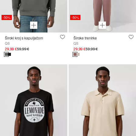
-50%
-50%
Široki kroj s kapuljačom
Široke trenirke
QS
QS
29,99 €
59,99 €
29,99 €
59,99 €