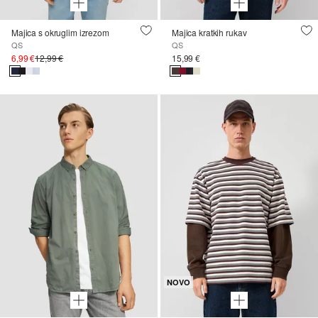
Majica s okruglim izrezom
Majica kratkih rukav
QS
QS
6,99 €
12,99 €
15,99 €
NOVO