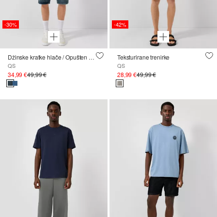
-30%
-42%
Džinske kratke hlače / Opušten kroj / Srednje visok struk
Teksturirane trenirke
QS
QS
34,99 €
49,99 €
28,99 €
49,99 €