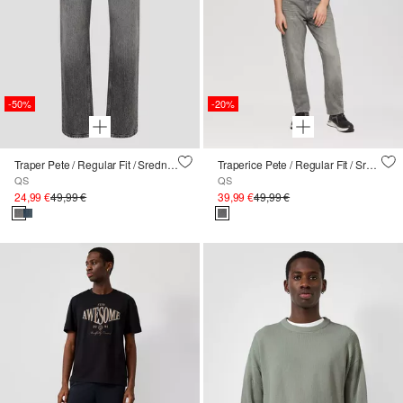
-50%
-20%
Traper Pete / Regular Fit / Srednji struk / Ravne nogavice
Traperice Pete / Regular Fit / Srednji struk / Ravne nogavice
QS
QS
24,99 €
49,99 €
39,99 €
49,99 €