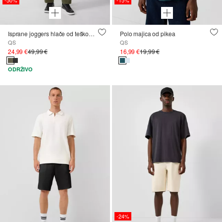
Isprane joggers hlače od teškog kepera
Polo majica od pikea
QS
QS
24,99 €
49,99 €
16,99 €
19,99 €
ODRŽIVO
-24%