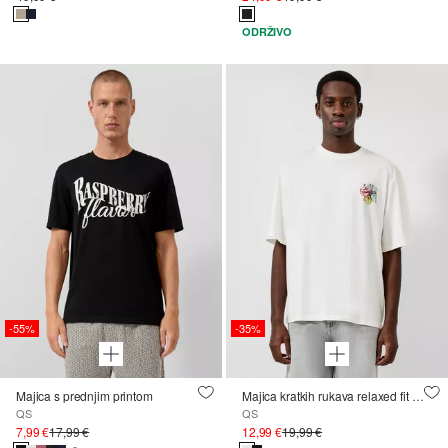
ODRŽIVO
-55%
-35%
Majica s prednjim printom
Majica kratkih rukava relaxed fit kroja s printovima
QS
QS
7,99 €
17,99 €
12,99 €
19,99 €