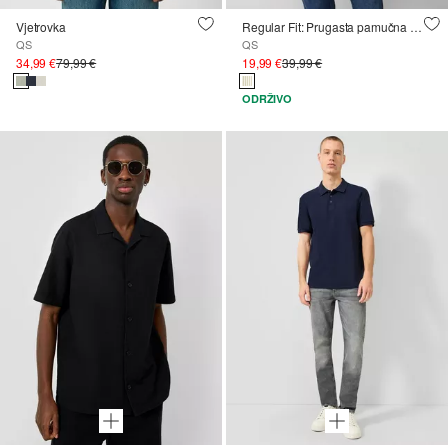
Vjetrovka
Regular Fit: Prugasta pamučna košulja s podignutim ovratnikom
QS
QS
34,99 €
79,99 €
19,99 €
39,99 €
ODRŽIVO