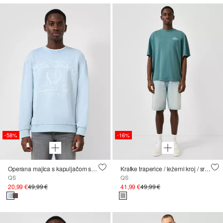
-58%
-16%
Operana majica s kapuljačom s printom
Kratke traperice / ležerni kroj / srednje visoki struk
QS
QS
20,99 €
49,99 €
41,99 €
49,99 €