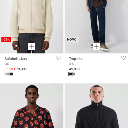
-53%
NOVO
Softshell jakna
Traperice
QS
QS
36,99 €
79,99 €
49,99 €