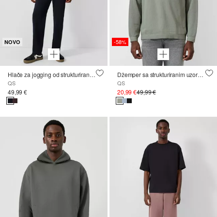
-58%
NOVO
Hlače za jogging od strukturiranog žerseja
Džemper sa strukturiranim uzorkom
QS
QS
49,99 €
20,99 €
49,99 €