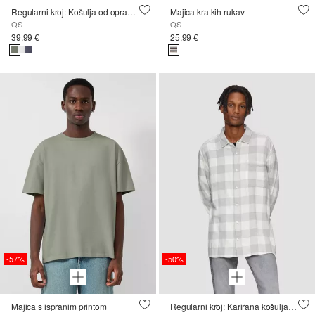
Regularni kroj: Košulja od opranog kepera s izvezenim logotipom
Majica kratkih rukav
QS
QS
39,99 €
25,99 €
-57%
-50%
Majica s ispranim printom
Regularni kroj: Karirana košulja s džepom na prsima