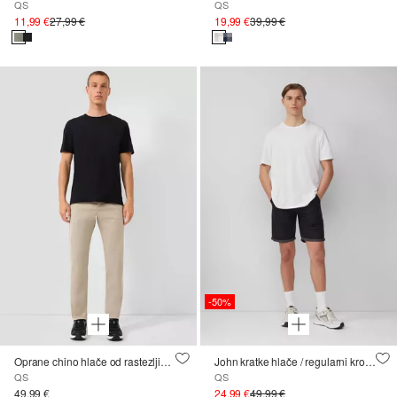
QS
QS
11,99 €
27,99 €
19,99 €
39,99 €
-50%
Oprane chino hlače od rastezljivog kepera
John kratke hlače / regularni kroj / srednji struk / fiksni suknji
QS
QS
49,99 €
24,99 €
49,99 €