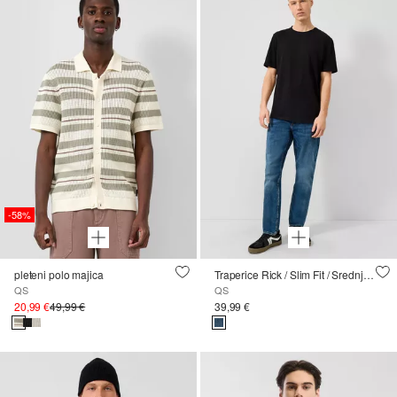
-58%
pleteni polo majica
Traperice Rick / Slim Fit / Srednji struk / Uske nogavice
QS
QS
20,99 €
49,99 €
39,99 €