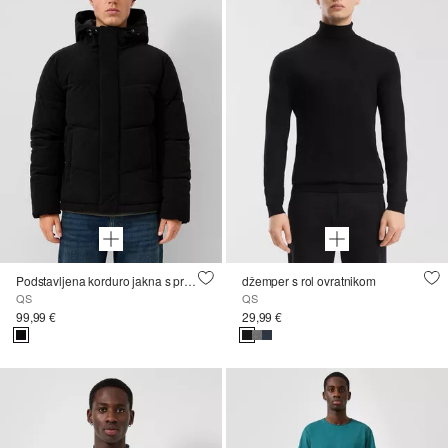
Podstavljena korduro jakna s prošivanjem
džemper s rol ovratnikom
QS
QS
99,99 €
29,99 €