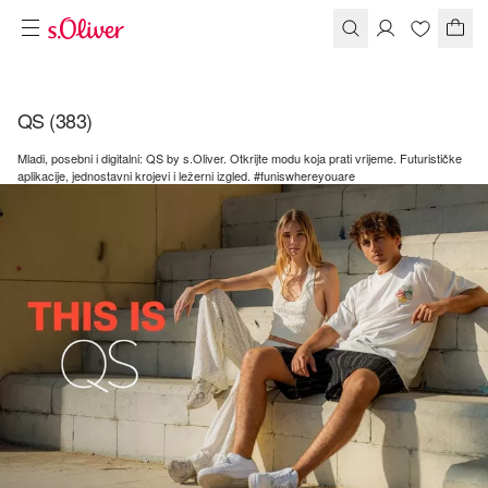
QS
(383)
Mladi, posebni i digitalni: QS by s.Oliver. Otkrijte modu koja prati vrijeme. Futurističke
aplikacije, jednostavni krojevi i ležerni izgled. #funiswhereyouare