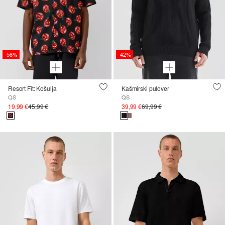
-56%
-42%
Resort Fit: Košulja
Kašmirski pulover
QS
QS
19,99 €
45,99 €
39,99 €
69,99 €