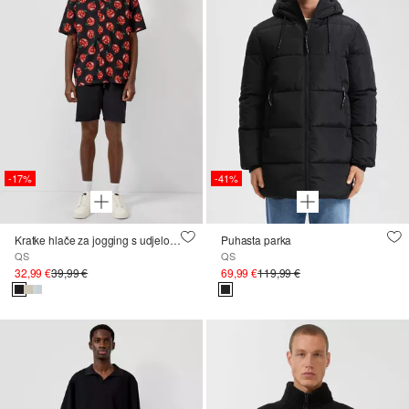
-17%
-41%
Kratke hlače za jogging s udjelom lana
Puhasta parka
QS
QS
32,99 €
39,99 €
69,99 €
119,99 €