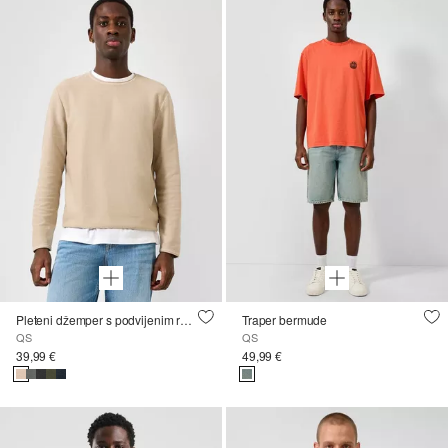
Pleteni džemper s podvijenim rubom, opranog na odjeći
Traper bermude
QS
QS
39,99 €
49,99 €