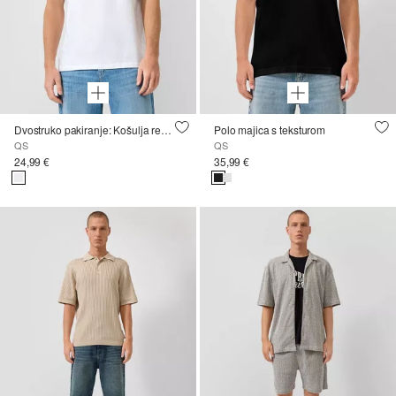
Dvostruko pakiranje: Košulja regularnog kroja s okruglim izrezom
Polo majica s teksturom
QS
QS
24,99 €
35,99 €