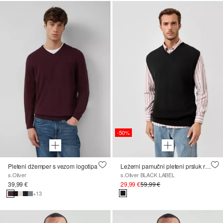
-50%
Pleteni džemper s vezom logotipa
Ležerni pamučni pleteni prsluk rebraste strukture
s.Oliver
s.Oliver BLACK LABEL
39,99 €
29,99 €
59,99 €
+13