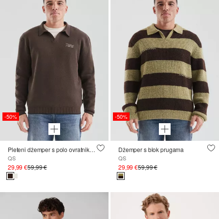
-50%
-50%
Pleteni džemper s polo ovratnikom
Džemper s blok prugama
QS
QS
29,99 €
59,99 €
29,99 €
59,99 €