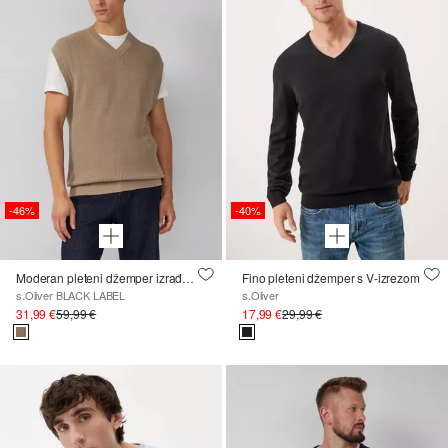
-46%
-40%
Moderan pleteni džemper izrađen od čistog pamuka
Fino pleteni džemper s V-izrezom
s.Oliver BLACK LABEL
s.Oliver
31,99 €
59,99 €
17,99 €
29,99 €