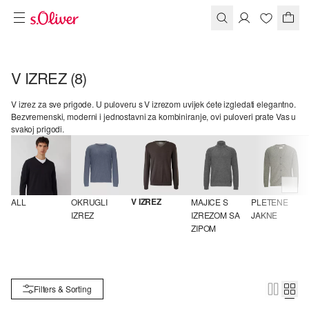
V IZREZ
(8)
V izrez za sve prigode. U puloveru s V izrezom uvijek ćete izgledati elegantno.
Bezvremenski, moderni i jednostavni za kombiniranje, ovi puloveri prate Vas u
svakoj prigodi.
V IZREZ
ALL
OKRUGLI 
MAJICE S 
PLETENE 
IZREZ
IZREZOM SA 
JAKNE
ZIPOM
Filters & Sorting