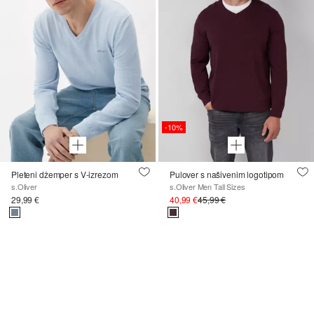
-10%
Pleteni džemper s V-izrezom
Pulover s našivenim logotipom
s.Oliver
s.Oliver Men Tall Sizes
29,99 €
40,99 €
45,99 €