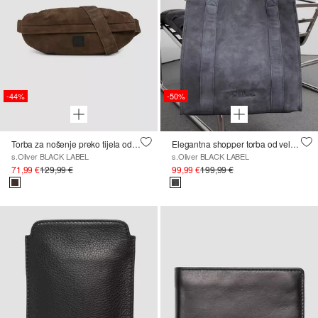
-44%
-50%
Torba za nošenje preko tijela od mekane velur kože
Elegantna shopper torba od velur kože s utisnutim logotipom
s.Oliver BLACK LABEL
s.Oliver BLACK LABEL
71,99 €
129,99 €
99,99 €
199,99 €