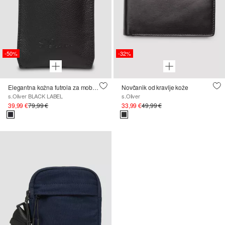
-50%
-32%
Elegantna kožna futrola za mobitel s odvojivim remenom za nošenje
Novčanik od kravlje kože
s.Oliver BLACK LABEL
s.Oliver
39,99 €
79,99 €
33,99 €
49,99 €