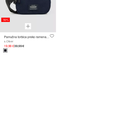
-50%
Pamučna torbica preko ramena s podesivim najlonskim remenom
s.Oliver
19,99 €
39,99 €