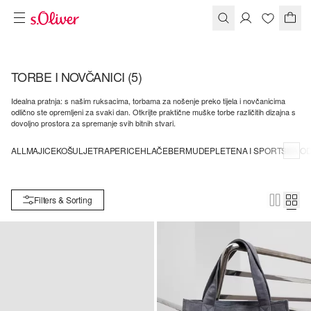
TORBE I NOVČANICI
(5)
Idealna pratnja: s našim ruksacima, torbama za nošenje preko tijela i novčanicima
odlično ste opremljeni za svaki dan. Otkrijte praktične muške torbe različitih dizajna s
dovoljno prostora za spremanje svih bitnih stvari.
ALL
MAJICE
KOŠULJE
TRAPERICE
HLAČE
BERMUDE
PLETENA I SPORTSKA O
Filters & Sorting