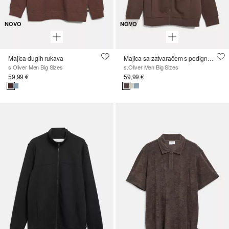
NOVO
NOVO
Majica dugih rukava
Majica sa zatvaračem s podignutim ovratnikom i ušivenim džepovima
s.Oliver Men Big Sizes
s.Oliver Men Big Sizes
59,99 €
59,99 €