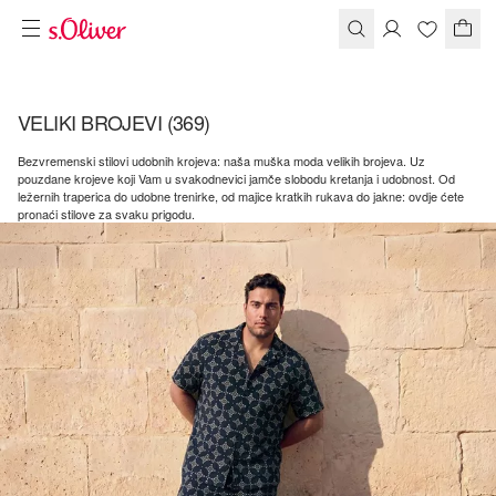
VELIKI BROJEVI
(369)
Bezvremenski stilovi udobnih krojeva: naša muška moda velikih brojeva. Uz
pouzdane krojeve koji Vam u svakodnevici jamče slobodu kretanja i udobnost. Od
ležernih traperica do udobne trenirke, od majice kratkih rukava do jakne: ovdje ćete
pronaći stilove za svaku prigodu.