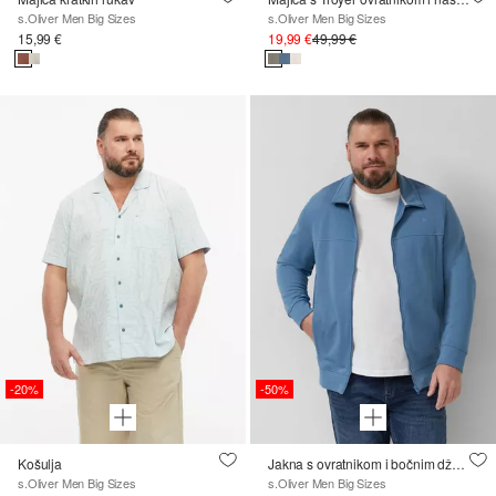
s.Oliver Men Big Sizes
s.Oliver Men Big Sizes
15,99 €
19,99 €
49,99 €
-20%
-50%
Košulja
Jakna s ovratnikom i bočnim džepovima
s.Oliver Men Big Sizes
s.Oliver Men Big Sizes