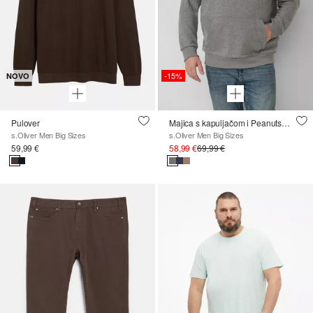
-15%
NOVO
Pulover
Majica s kapuljačom i Peanuts® grafičkim dizajnom
s.Oliver Men Big Sizes
s.Oliver Men Big Sizes
59,99 €
58,99 €
69,99 €