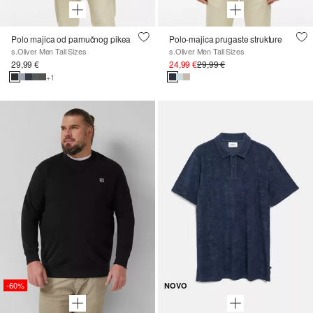
Polo majica od pamučnog pikea
Polo-majica prugaste strukture
s.Oliver Men Tall Sizes
s.Oliver Men Tall Sizes
29,99 €
24,99 €
29,99 €
+1
-60%
NOVO