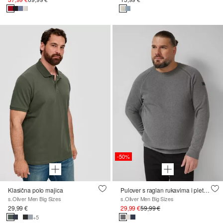
-50%
Klasična polo majica
Pulover s raglan rukavima i pletenim uzorkom
s.Oliver Men Big Sizes
s.Oliver Men Big Sizes
29,99 €
29,99 €
59,99 €
+5