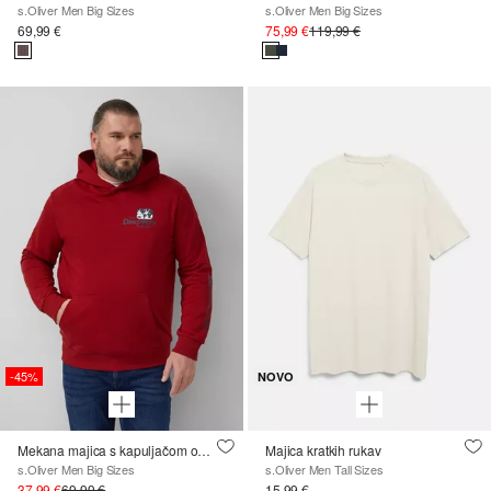
s.Oliver Men Big Sizes
s.Oliver Men Big Sizes
69,99 €
75,99 €
119,99 €
-45%
NOVO
Mekana majica s kapuljačom opuštenog kroja s umjetničkim printom
Majica kratkih rukav
s.Oliver Men Big Sizes
s.Oliver Men Tall Sizes
37,99 €
69,99 €
15,99 €