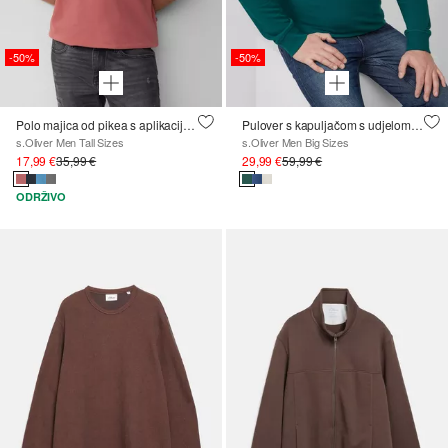
-50%
-50%
Polo majica od pikea s aplikacijom i Ford® printom
Pulover s kapuljačom s udjelom pamuka i printom logotipa
s.Oliver Men Tall Sizes
s.Oliver Men Big Sizes
17,99 €
35,99 €
29,99 €
59,99 €
ODRŽIVO