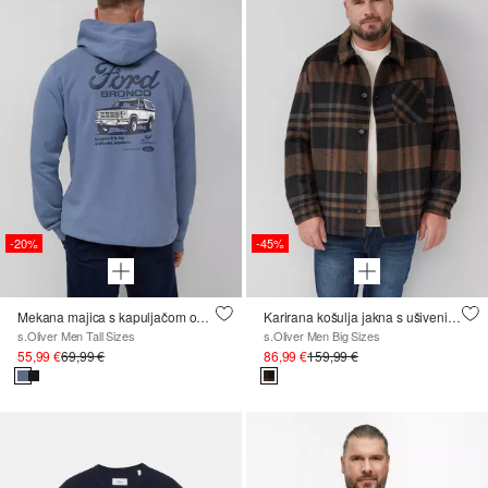
-20%
-45%
Mekana majica s kapuljačom opuštenog kroja s umjetničkim printom
Karirana košulja jakna s ušivenim džepovima
s.Oliver Men Tall Sizes
s.Oliver Men Big Sizes
55,99 €
69,99 €
86,99 €
159,99 €