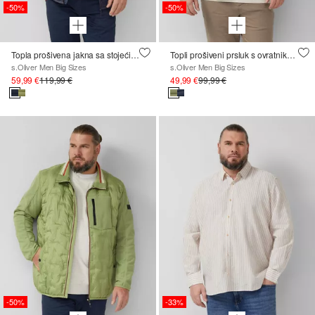
-50%
-50%
Topla prošivena jakna sa stojećim ovratnikom i unutarnjim džepom
Topli prošiveni prsluk s ovratnikom i kontrastnim detaljima
s.Oliver Men Big Sizes
s.Oliver Men Big Sizes
59,99 €
119,99 €
49,99 €
99,99 €
-50%
-33%