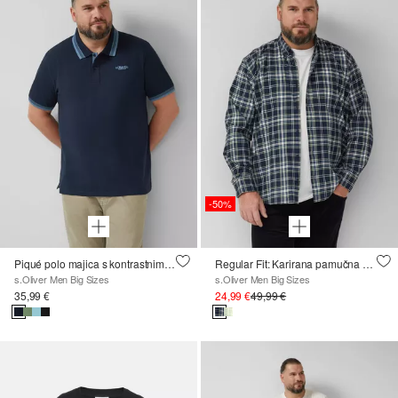
-50%
Piqué polo majica s kontrastnim detaljima
Regular Fit: Karirana pamučna košulja s ovratnikom na kopčanje
s.Oliver Men Big Sizes
s.Oliver Men Big Sizes
35,99 €
24,99 €
49,99 €