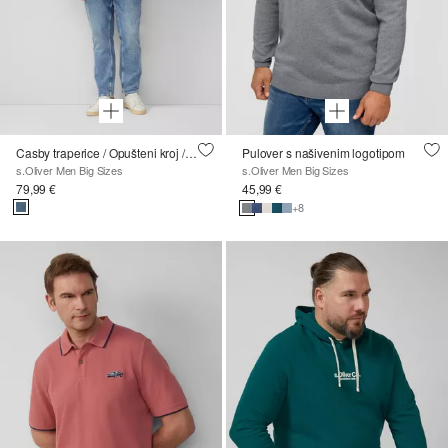
Casby traperice / Opušteni kroj / Srednji struk / Ravni nogavicama
Pulover s našivenim logotipom
s.Oliver Men Big Sizes
s.Oliver Men Big Sizes
79,99 €
45,99 €
+8