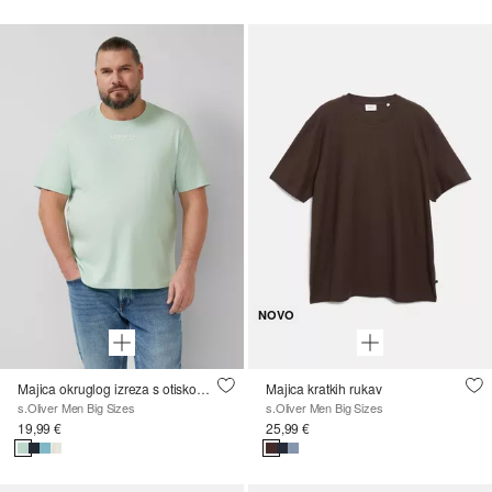
NOVO
Majica okruglog izreza s otiskom logotipa
Majica kratkih rukav
s.Oliver Men Big Sizes
s.Oliver Men Big Sizes
19,99 €
25,99 €