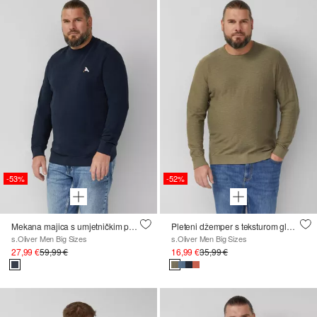
-53%
-52%
Mekana majica s umjetničkim printom, opuštenog kroja ; Zimska sportska kolekcija
Pleteni džemper s teksturom glatke pređe i zaobljenim rubom
s.Oliver Men Big Sizes
s.Oliver Men Big Sizes
27,99 €
59,99 €
16,99 €
35,99 €