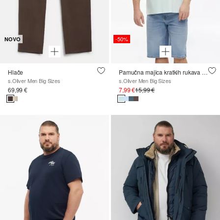
-50%
NOVO
Hlače
Pamučna majica kratkih rukava s logotipom
s.Oliver Men Big Sizes
s.Oliver Men Big Sizes
69,99 €
7,99 €
15,99 €