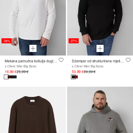
-34%
-27%
Mekana pamučna košulja dugih rukava
Džemper od strukturirane mješavine čistog pamuka s rolkavnikom
s.Oliver Men Big Sizes
s.Oliver Men Big Sizes
16,99 €
25,99 €
50,99 €
69,99 €