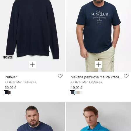
NOVO
Pulover
Mekana pamučna majica kratkih rukava s printom s prednje strane
s.Oliver Men Tall Sizes
s.Oliver Men Big Sizes
59,99 €
19,99 €