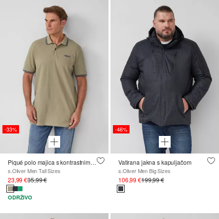
-33%
-46%
Piqué polo majica s kontrastnim detaljima i logotipom
Vatirana jakna s kapuljačom
s.Oliver Men Tall Sizes
s.Oliver Men Big Sizes
23,99 €
35,99 €
106,99 €
199,99 €
ODRŽIVO