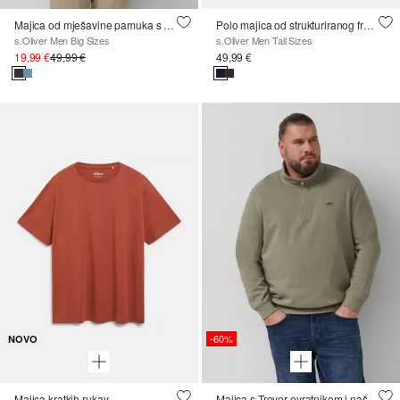
Majica od mješavine pamuka s okruglim izrezom
Polo majica od strukturiranog frotira
s.Oliver Men Big Sizes
s.Oliver Men Tall Sizes
19,99 €
49,99 €
49,99 €
-60%
NOVO
Majica kratkih rukav
Majica s Troyer ovratnikom i našivkom logotipa