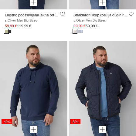
Lagano podstavljena jakna od mješavine tkanina sa sportskim detaljima
Standardni kroj: košulja dugih rukava od mješavine lana s prugama
s.Oliver Men Big Sizes
s.Oliver Men Big Sizes
59,99 €
119,99 €
39,99 €
59,99 €
-40%
-52%