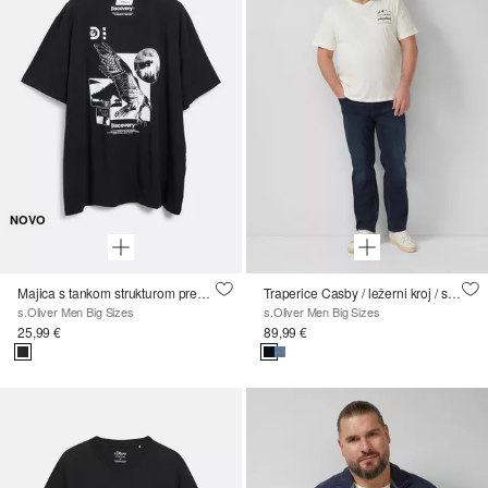
NOVO
Majica s tankom strukturom pređe i umjetničkim uzorkom
Traperice Casby / ležerni kroj / srednje visoki struk / ravne nogavice
s.Oliver Men Big Sizes
s.Oliver Men Big Sizes
25,99 €
89,99 €