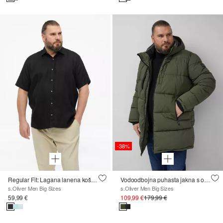
-38%
Regular Fit: Lagana lanena košulja s kent-ovratnikom
Vodoodbojna puhasta jakna s odvojivom kapuljačom i sportskim detaljima
s.Oliver Men Big Sizes
s.Oliver Men Big Sizes
59,99 €
109,99 €
179,99 €