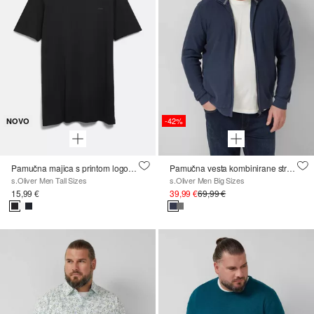
-42%
NOVO
Pamučna majica s printom logotipa
Pamučna vesta kombinirane strukture s podignutim ovratnikom
s.Oliver Men Tall Sizes
s.Oliver Men Big Sizes
15,99 €
39,99 €
69,99 €