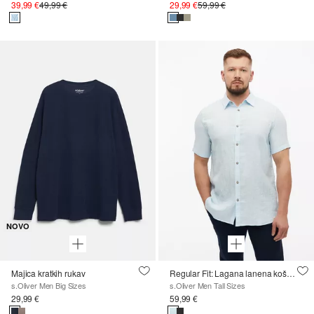
39,99 €
49,99 €
29,99 €
59,99 €
NOVO
Majica kratkih rukav
Regular Fit: Lagana lanena košulja s kent-ovratnikom
s.Oliver Men Big Sizes
s.Oliver Men Tall Sizes
29,99 €
59,99 €