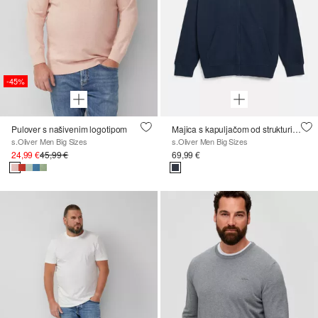
-45%
Pulover s našivenim logotipom
Majica s kapuljačom od strukturiranog materijala
s.Oliver Men Big Sizes
s.Oliver Men Big Sizes
24,99 €
45,99 €
69,99 €