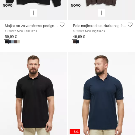
NOVO
NOVO
Majica sa zatvaračem s podignutim ovratnikom i ušivenim džepovima
Polo majica od strukturiranog frotira
s.Oliver Men Tall Sizes
s.Oliver Men Big Sizes
59,99 €
49,99 €
-16%