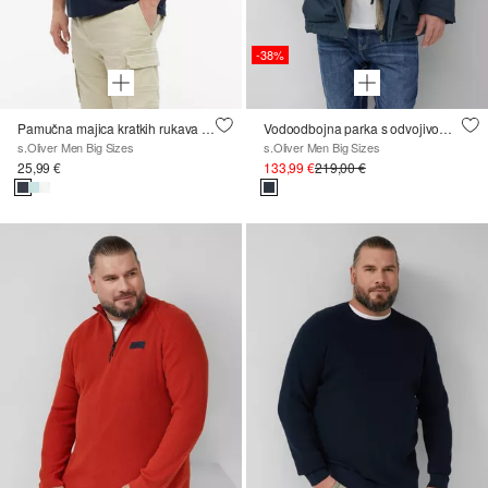
-38%
Pamučna majica kratkih rukava s printom sprijeda i na leđima
Vodoodbojna parka s odvojivom kapuljačom i podstavom od umjetnog krzna
s.Oliver Men Big Sizes
s.Oliver Men Big Sizes
25,99 €
133,99 €
219,00 €