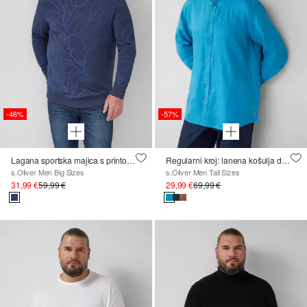
-46%
-57%
Lagana sportska majica s printom po čitavoj površini
Regularni kroj: lanena košulja dugih rukava
s.Oliver Men Big Sizes
s.Oliver Men Tall Sizes
31,99 €
59,99 €
29,99 €
69,99 €