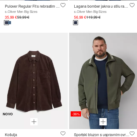
Pulover Regular Fit s rebrastim obrubom i pasicom
Lagana bomber jakna u stilu radne odjeće
s.Oliver Men Big Sizes
s.Oliver Men Big Sizes
35,99 €
59,99 €
56,99 €
119,99 €
-36%
NOVO
Košulja
Sportski bluzon s uspravnim ovratnikom i rebrastim manžetama