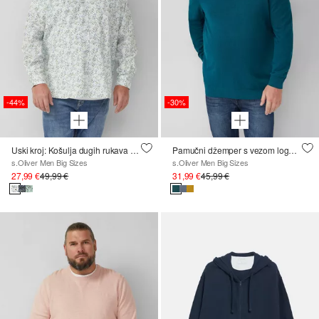
-44%
-30%
Uski kroj: Košulja dugih rukava s printom preko cijele površine i Kent ovratnikom
Pamučni džemper s vezom logotipa
s.Oliver Men Big Sizes
s.Oliver Men Big Sizes
27,99 €
49,99 €
31,99 €
45,99 €