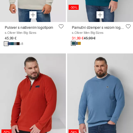
-30%
Pulover s našivenim logotipom
Pamučni džemper s vezom logotipa
s.Oliver Men Big Sizes
s.Oliver Men Big Sizes
45,99 €
31,99 €
45,99 €
+8
-52%
-54%