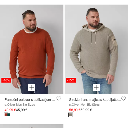
-10%
-15%
Pamučni pulover s aplikacijom s logotipom
Strukturirana majica s kapuljačom od miješanih materijala s džepom na rukavu
s.Oliver Men Big Sizes
s.Oliver Men Big Sizes
40,99 €
45,99 €
58,99 €
69,99 €