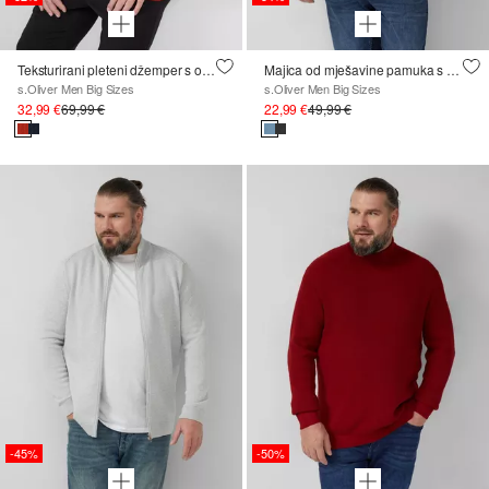
Teksturirani pleteni džemper s ovratnikom od troyera
Majica od mješavine pamuka s okruglim izrezom
s.Oliver Men Big Sizes
s.Oliver Men Big Sizes
32,99 €
69,99 €
22,99 €
49,99 €
-45%
-50%