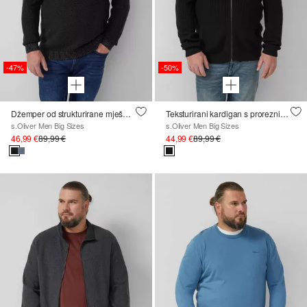
-47%
-50%
Džemper od strukturirane mješavine pamuka s bojom za odjeću
Teksturirani kardigan s proreznim džepovima i patentnim zatvaračem
s.Oliver Men Big Sizes
s.Oliver Men Big Sizes
46,99 €
89,99 €
44,99 €
89,99 €