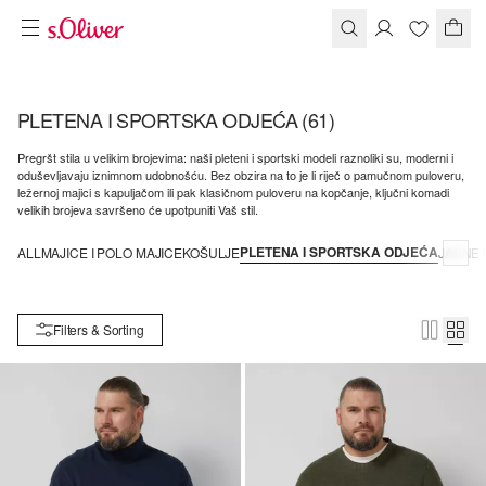
PLETENA I SPORTSKA ODJEĆA
(61)
Pregršt stila u velikim brojevima: naši pleteni i sportski modeli raznoliki su, moderni i
oduševljavaju iznimnom udobnošću. Bez obzira na to je li riječ o pamučnom puloveru,
ležernoj majici s kapuljačom ili pak klasičnom puloveru na kopčanje, ključni komadi
velikih brojeva savršeno će upotpuniti Vaš stil.
PLETENA I SPORTSKA ODJEĆA
ALL
MAJICE I POLO MAJICE
KOŠULJE
JAKNE 
Filters & Sorting