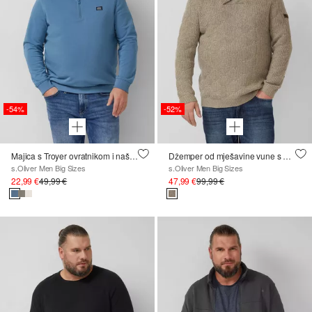
-54%
-52%
Majica s Troyer ovratnikom i našivkom logotipa
Džemper od mješavine vune s ovratnikom od šala i strukturom
s.Oliver Men Big Sizes
s.Oliver Men Big Sizes
22,99 €
49,99 €
47,99 €
99,99 €