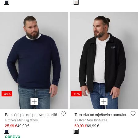
-48%
-12%
Pamučni pleteni pulover s različitim uzorcim
Trenerka od mješavine pamuka s ovratnikom
s.Oliver Men Big Sizes
s.Oliver Men Big Sizes
25,99 €
49,99 €
60,99 €
69,99 €
ODRŽIVO