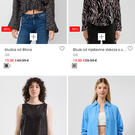
-60%
-50%
bluzica od šifona
Bluza od mješavine viskoze s uzorkom
QS
QS
19,99 €
49,99 €
19,99 €
39,99 €