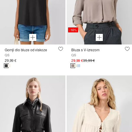
-16%
Gornji dio bluze od viskoze
Bluza s V-izrezom
QS
QS
29,99 €
29,99 €
35,99 €