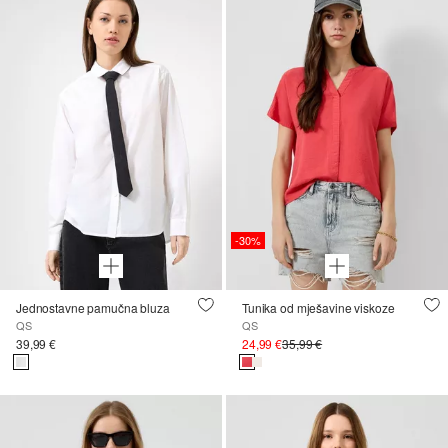
-30%
Jednostavne pamučna bluza
Tunika od mješavine viskoze
QS
QS
39,99 €
24,99 €
35,99 €