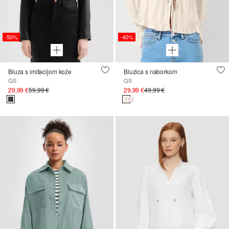
-50%
-40%
Bluza s imitacijom kože
Bluzica s naborkom
QS
QS
29,99 €
59,99 €
29,99 €
49,99 €