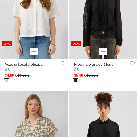
-30%
-28%
Vezena košulja-bluzica
Prozirna bluza od šifona
QS
QS
34,99 €
49,99 €
35,99 €
49,99 €