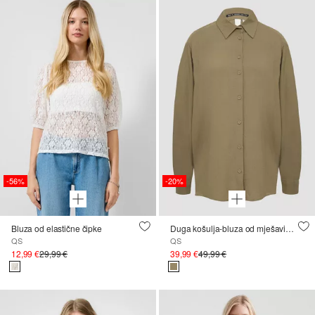
-56%
-20%
Bluza od elastične čipke
Duga košulja-bluza od mješavine viskoze i lana
QS
QS
12,99 €
29,99 €
39,99 €
49,99 €