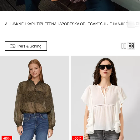
BLUZ
ALL
JAKNE I KAPUTI
PLETENA I SPORTSKA ODJEĆA
KOŠULJE I MAJICE
Filters & Sorting
-60%
-50%