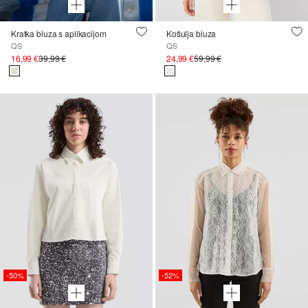
Kratka bluza s aplikacijom
Košulja bluza
QS
QS
16,99 €
39,99 €
24,99 €
59,99 €
-50%
-52%