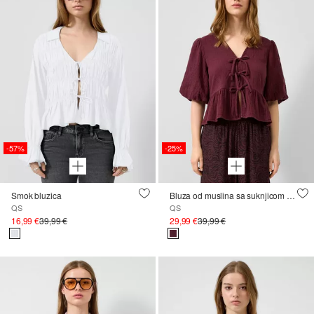
-57%
-25%
Smok bluzica
Bluza od muslina sa suknjicom i balonskim rukavima
QS
QS
16,99 €
39,99 €
29,99 €
39,99 €