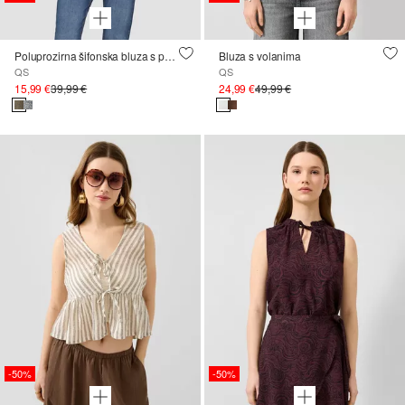
Poluprozirna šifonska bluza s puf rukavima
Bluza s volanima
QS
QS
15,99 €
39,99 €
24,99 €
49,99 €
-50%
-50%