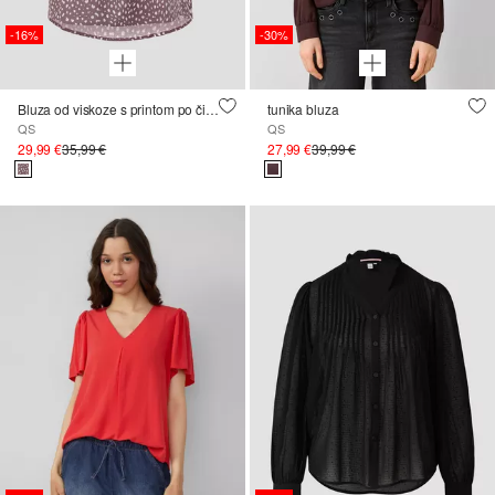
-16%
-30%
Bluza od viskoze s printom po čitavoj površini
tunika bluza
QS
QS
29,99 €
35,99 €
27,99 €
39,99 €