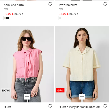
pamučna bluza
Prozirna bluza
QS
QS
19,99 €
39,99 €
23,99 €
49,99 €
-57%
NOVO
Bluza
Bluza s vichy kariranim uzorkom