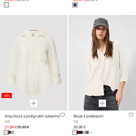
-38%
Krep bluza s podignutim rukavima
Bluza s preklopom
QS
QS
21,99 €
35,99 €
39,99 €
+1