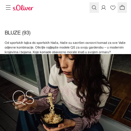
BLUZE
(93)
Od sportskih tajica do sportskih hlača, hlače su savršen osnovni komad za sve Vaše
odjevne kombinacije. Otkrijte najljepše modele QS za svoju garderobu – u modernim
krojevima i bojama. Koje komade obavezno morate imati u svojem ormaru?