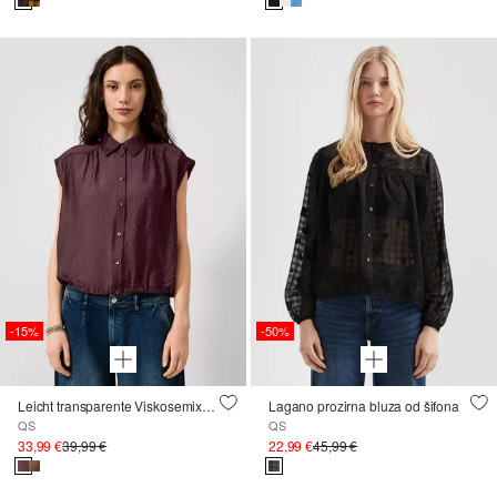
-15%
-50%
Leicht transparente Viskosemixbluse
Lagano prozirna bluza od šifona
QS
QS
33,99 €
39,99 €
22,99 €
45,99 €