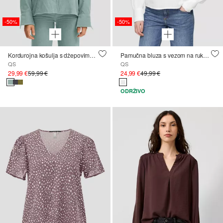
-50%
-50%
Kordurojna košulja s džepovima na prsima
Pamučna bluza s vezom na rukavima
QS
QS
29,99 €
59,99 €
24,99 €
49,99 €
ODRŽIVO