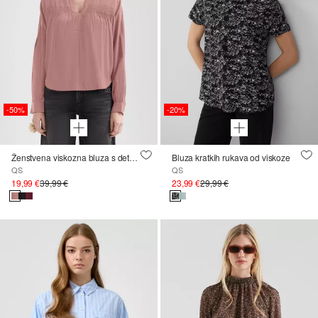
-50%
-20%
Ženstvena viskozna bluza s detaljem haljine
Bluza kratkih rukava od viskoze
QS
QS
19,99 €
39,99 €
23,99 €
29,99 €