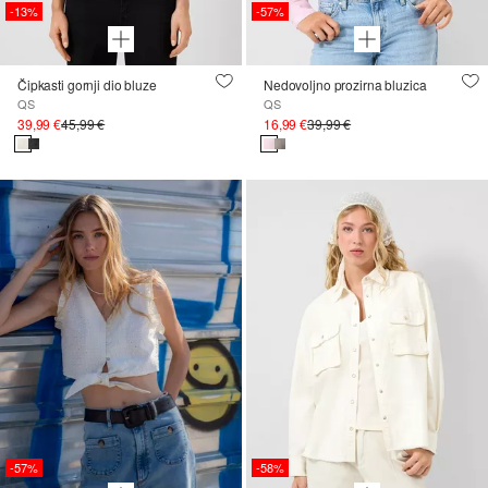
-13%
-57%
Čipkasti gornji dio bluze
Nedovoljno prozirna bluzica
QS
QS
39,99 €
45,99 €
16,99 €
39,99 €
-57%
-58%