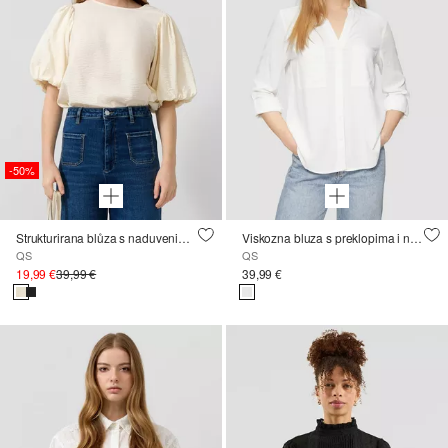
-50%
Strukturirana blůza s naduvenim rukavima
Viskozna bluza s preklopima i našivenim džepovima
QS
QS
19,99 €
39,99 €
39,99 €