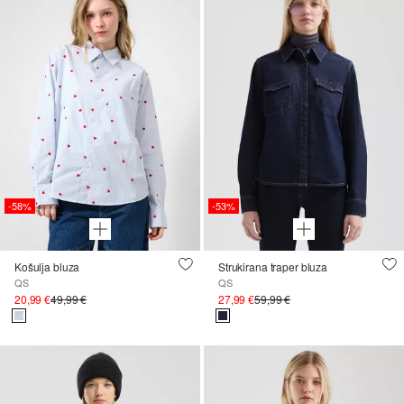
-58%
-53%
Košulja bluza
Strukirana traper bluza
QS
QS
20,99 €
49,99 €
27,99 €
59,99 €