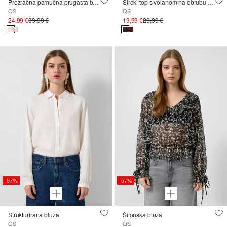
Prozračna pamučna prugasta bluza
Široki top s volanom na obrubu s udjelom viskoze
QS
QS
24,99 €
39,99 €
19,99 €
29,99 €
-57%
-57%
Strukturirana bluza
Šifonska bluza
QS
QS