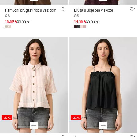
Pamučni prugasti top s vezicom
Bluza s udjelom viskoze
QS
QS
19,99 €
39,99 €
14,99 €
29,99 €
-37%
-33%