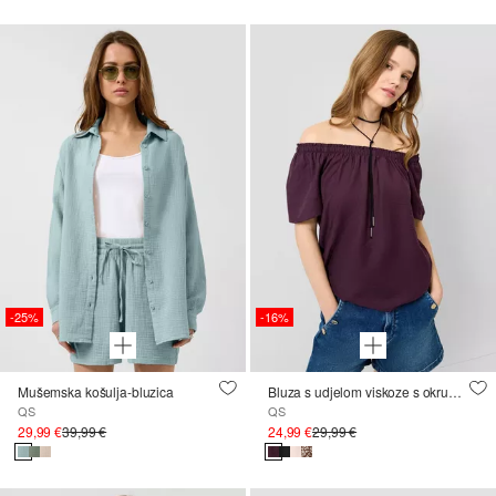
-25%
-16%
Mušemska košulja-bluzica
Bluza s udjelom viskoze s okruglim izrezom
QS
QS
29,99 €
39,99 €
24,99 €
29,99 €