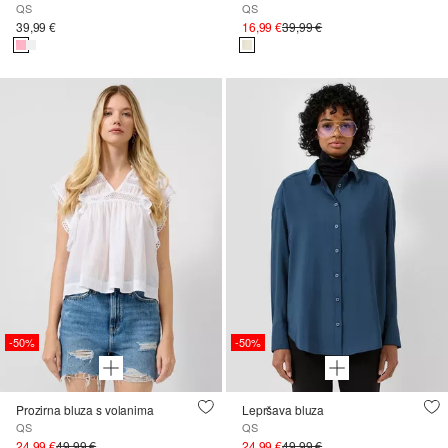
QS
QS
39,99 €
16,99 €
39,99 €
-50%
-50%
Prozirna bluza s volanima
Lepršava bluza
QS
QS
24,99 €
49,99 €
24,99 €
49,99 €