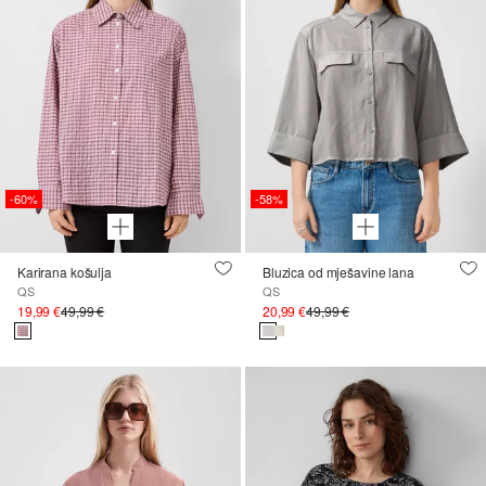
-60%
-58%
Karirana košulja
Bluzica od mješavine lana
QS
QS
19,99 €
49,99 €
20,99 €
49,99 €