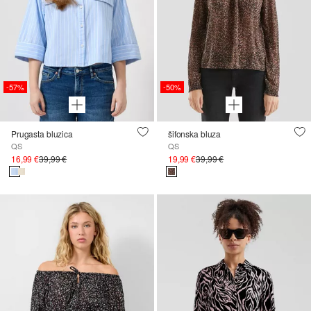
-57%
-50%
Prugasta bluzica
šifonska bluza
QS
QS
16,99 €
39,99 €
19,99 €
39,99 €