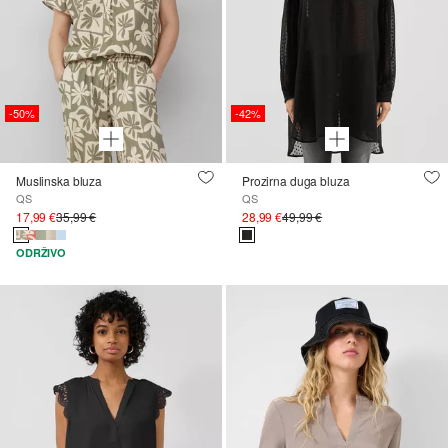
-50%
-42%
Muslinska bluza
Prozirna duga bluza
QS
QS
17,99 €
35,99 €
28,99 €
49,99 €
ODRŽIVO