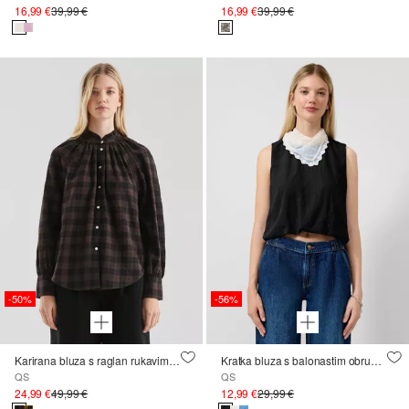
16,99 €
39,99 €
16,99 €
39,99 €
-50%
-56%
Karirana bluza s raglan rukavima i volanom na stojećim ovratnikom
Kratka bluza s balonastim obrubom
QS
QS
24,99 €
49,99 €
12,99 €
29,99 €