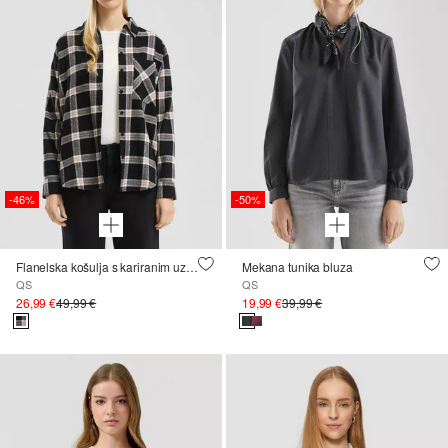
-46%
-50%
Flanelska košulja s kariranim uzorkom
Mekana tunika bluza
QS
QS
26,99 €
49,99 €
19,99 €
39,99 €