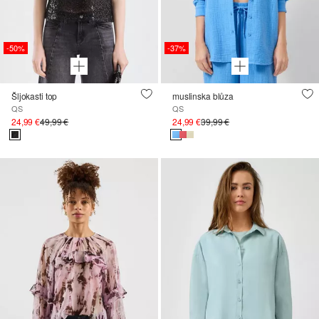
-50%
-37%
Šljokasti top
muslinska blůza
QS
QS
24,99 €
49,99 €
24,99 €
39,99 €