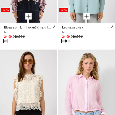
-50%
-50%
Bluza s printom i volančićima u loose fit kroju
Lepršava bluza
QS
QS
24,99 €
49,99 €
24,99 €
49,99 €