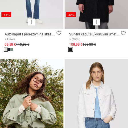
-41%
-42%
Auto kaput s prorezom na stražnjoj strani i detaljem šipke na rukavu
Vuneni kaput s uklonjivim umetkom
s.Oliver
s.Oliver
69,99 €
119,99 €
109,99 €
189,99 €