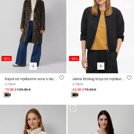
-42%
-43%
Kaput od mješavine vune s leopard uzorkom i proreznim džepovima
Jakna širokog kroja od mješavine lana s raširenim donjim rubom
s.Oliver
s.Oliver
79,99 €
139,99 €
44,99 €
79,99 €
Paused • Muted