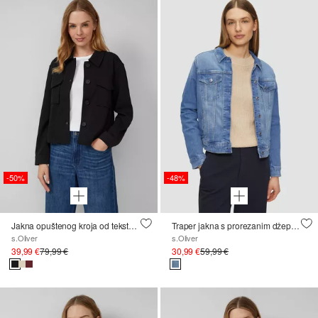
-50%
-48%
Jakna opuštenog kroja od teksturiranog džerseja
Traper jakna s prorezanim džepovima
s.Oliver
s.Oliver
39,99 €
79,99 €
30,99 €
59,99 €