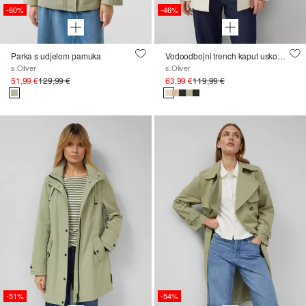
-60%
-46%
Parka s udjelom pamuka
Vodoodbojni trench kaput uskog kroja
s.Oliver
s.Oliver
51,99 €
129,99 €
63,99 €
119,99 €
-51%
-54%