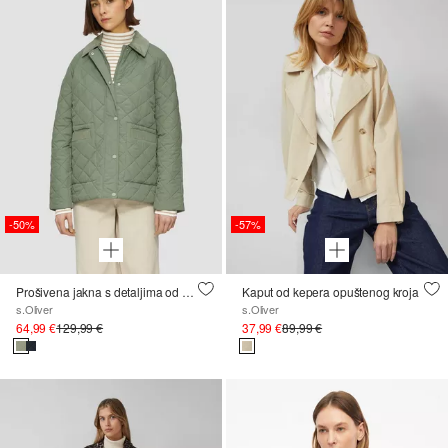
-50%
-57%
Prošivena jakna s detaljima od korduroja
Kaput od kepera opuštenog kroja
s.Oliver
s.Oliver
64,99 €
129,99 €
37,99 €
89,99 €