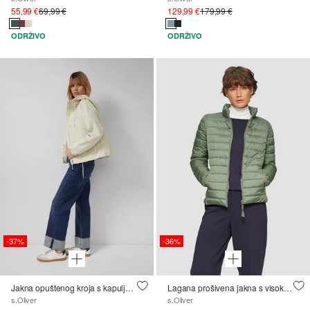
55,99 €
69,99 €
129,99 €
179,99 €
ODRŽIVO
ODRŽIVO
-37%
-36%
Jakna opuštenog kroja s kapuljačom
Lagana prošivena jakna s visokim ovratnikom
s.Oliver
s.Oliver