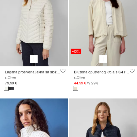
-43%
Lagana prošivena jakna sa složivim dizajnom
Bluzona opuštenog kroja s 3/4 rukavima
s.Oliver
s.Oliver
79,99 €
44,99 €
79,99 €