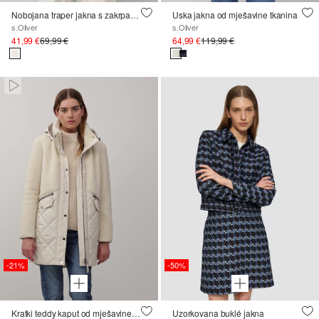
Nobojana traper jakna s zakrpama
Uska jakna od mješavine tkanina
s.Oliver
s.Oliver
41,99 €
69,99 €
64,99 €
119,99 €
Paused • Muted
-21%
-50%
Kratki teddy kaput od mješavine tkanina
Uzorkovana buklé jakna