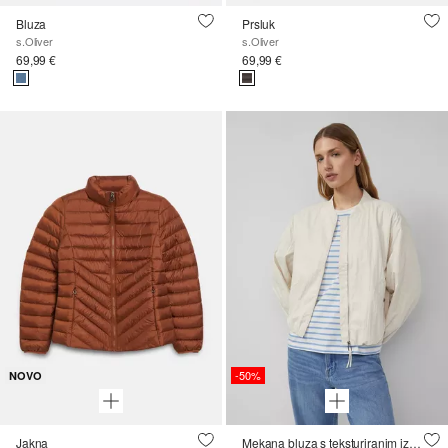
Bluza
Prsluk
s.Oliver
s.Oliver
69,99 €
69,99 €
-50%
NOVO
Jakna
Mekana bluza s teksturiranim izgledom