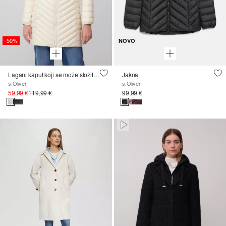
-50%
NOVO
Lagani kaput koji se može složiti s dvosmjernim patentnim zatvaračem i odvojivom kapuljačom
Jakna
s.Oliver
s.Oliver
59,99 €
119,99 €
99,99 €
Paused • Muted