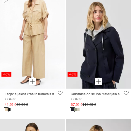
-40%
-43%
Lagana jakna kratkih rukava s detaljem na vezanje
Kabanica od scuba materijala s uklonjivim umetkom
s.Oliver
s.Oliver
41,99 €
69,99 €
67,99 €
119,99 €