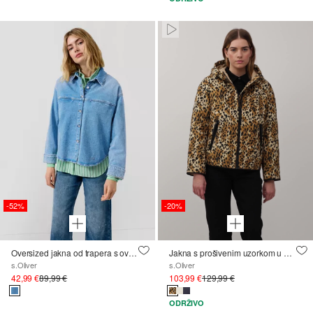
Paused • Muted
-52%
-20%
Oversized jakna od trapera s ovratnikom u stilu košulje i džepom na prsima
Jakna s prošivenim uzorkom u obliku romba
s.Oliver
s.Oliver
42,99 €
89,99 €
103,99 €
129,99 €
ODRŽIVO