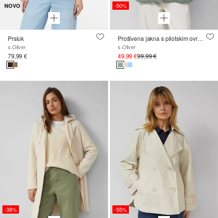
-50%
NOVO
Prsluk
Prošivena jakna s pilotskim ovratnikom i bočnim prorezima
s.Oliver
s.Oliver
79,99 €
49,99 €
99,99 €
-38%
-55%