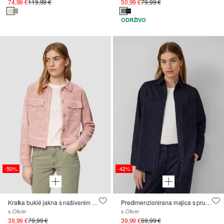
74,99 €
119,99 €
50,99 €
79,99 €
ODRŽIVO
-50%
-42%
Kratka buklé jakna s našivenim džepovima
Predimenzionirana majica s prugicama
s.Oliver
s.Oliver
39,99 €
79,99 €
39,99 €
69,99 €