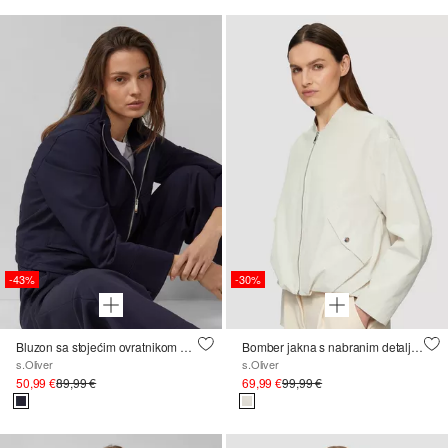
-43%
-30%
Bluzon sa stojećim ovratnikom od interlock jerseya
Bomber jakna s nabranim detaljima, opuštenog kroja
s.Oliver
s.Oliver
50,99 €
89,99 €
69,99 €
99,99 €