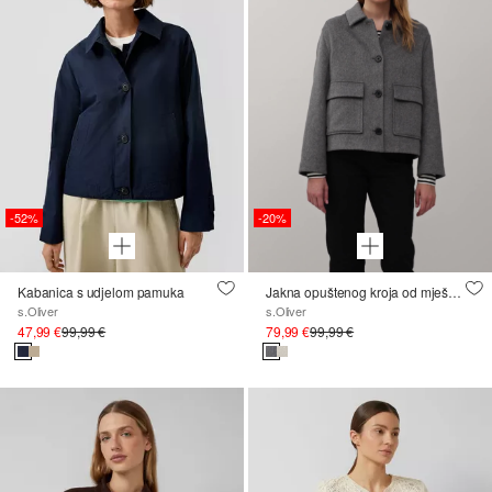
-52%
-20%
Kabanica s udjelom pamuka
Jakna opuštenog kroja od mješavine vune s našivenim džepovima
s.Oliver
s.Oliver
47,99 €
99,99 €
79,99 €
99,99 €