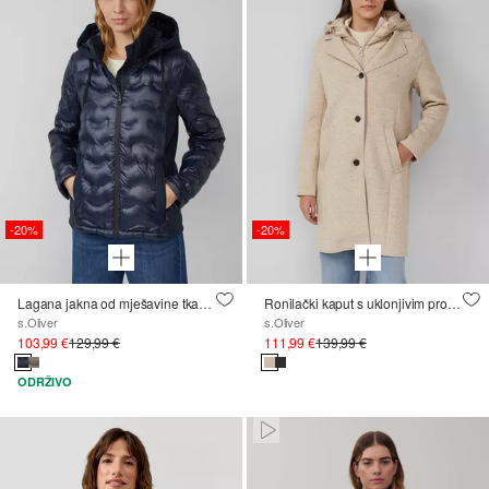
-20%
-20%
Lagana jakna od mješavine tkanina s odvojivom kapuljačom
Ronilački kaput s uklonjivim prošivenim umetkom
s.Oliver
s.Oliver
103,99 €
129,99 €
111,99 €
139,99 €
ODRŽIVO
Paused • Muted