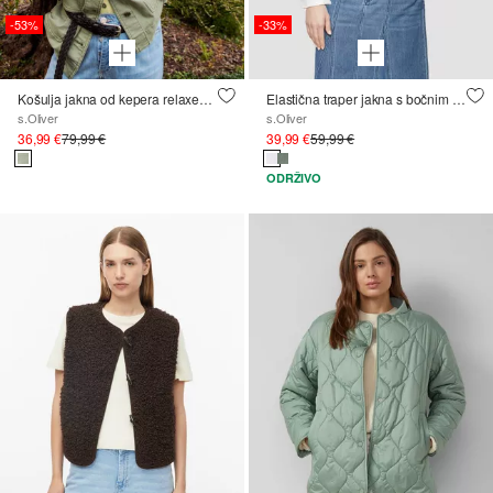
-53%
-33%
Košulja jakna od kepera relaxed fit kroja
Elastična traper jakna s bočnim ušivenim džepovima
s.Oliver
s.Oliver
36,99 €
79,99 €
39,99 €
59,99 €
ODRŽIVO