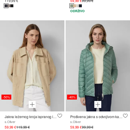
119,99 €
59,99 €
99,99 €
ODRŽIVO
-50%
-40%
Jakna ležernog kroja ispranog izgleda
Prošivena jakna s odvojivom kapuljačom u uskom kroju
s.Oliver
s.Oliver
59,99 €
119,99 €
59,99 €
99,99 €