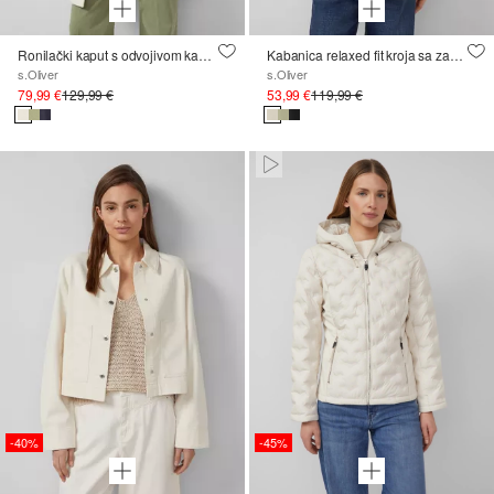
Ronilački kaput s odvojivom kapuljačom
Kabanica relaxed fit kroja sa zaobljenim obrubom
s.Oliver
s.Oliver
79,99 €
129,99 €
53,99 €
119,99 €
Paused • Muted
-40%
-45%