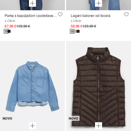
Parka s kapuljačom i podešavanjem struka
Lagani baloner od liocela
s.Oliver
s.Oliver
67,99 €
139,99 €
58,99 €
129,99 €
NOVO
NOVO