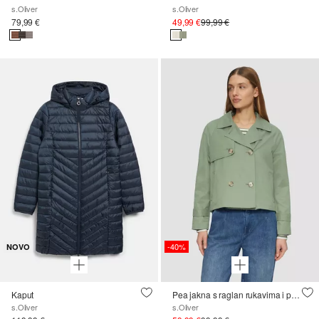
s.Oliver
s.Oliver
79,99 €
49,99 €
99,99 €
-40%
NOVO
Kaput
Pea jakna s raglan rukavima i prugastom podstavom
s.Oliver
s.Oliver