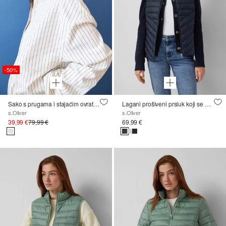
-50%
Sako s prugama i stajaćim ovratnikom
Lagani prošiveni prsluk koji se može složiti s ovratnikom
s.Oliver
s.Oliver
39,99 €
79,99 €
69,99 €