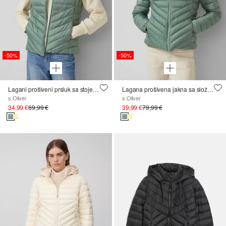
-50%
-50%
Lagani prošiveni prsluk sa stojećim ovratnikom i dizajnom koji se može sklopiti
Lagana prošivena jakna sa složivim dizajnom
s.Oliver
s.Oliver
34,99 €
69,99 €
39,99 €
79,99 €