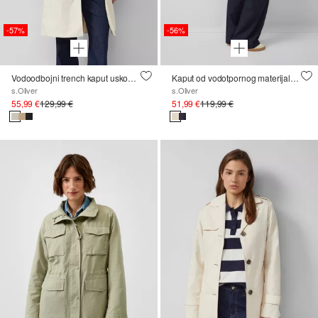
-57%
-56%
Vodoodbojni trench kaput uskog kroja
Kaput od vodotpornog materijala ležernog kroja
s.Oliver
s.Oliver
55,99 €
129,99 €
51,99 €
119,99 €