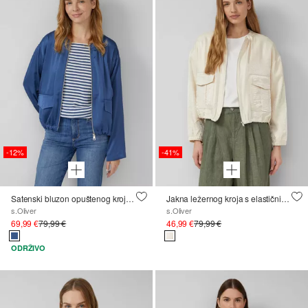
-12%
-41%
Satenski bluzon opuštenog kroja s podesivim rubom
Jakna ležernog kroja s elastičnim rubom
s.Oliver
s.Oliver
69,99 €
79,99 €
46,99 €
79,99 €
ODRŽIVO