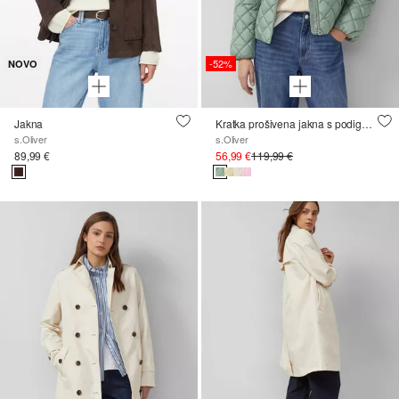
-52%
NOVO
Jakna
Kratka prošivena jakna s podignutim ovratnikom
s.Oliver
s.Oliver
89,99 €
56,99 €
119,99 €