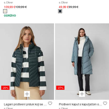
s.Oliver
s.Oliver
109,99 €
139,99 €
49,99 €
99,99 €
ODRŽIVO
-20%
-27%
Lagani prošiveni prsluk koji se može složiti s ovratnikom
Prošiveni kaput s kapuljačom od plišanog medvjedića
s.Oliver
s.Oliver