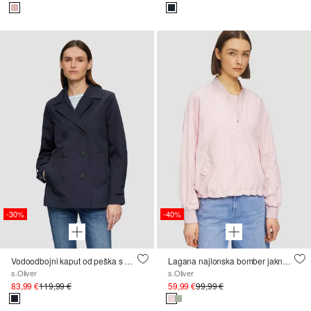
-30%
-40%
Vodoodbojni kaput od peška s detaljem trake na rukavu
Lagana najlonska bomber jakna opuštenog kroja
s.Oliver
s.Oliver
83,99 €
119,99 €
59,99 €
99,99 €