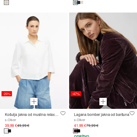
-20%
-47%
Košulja jakna od muslina relaxed fit kroja
Lagana bomber jakna od baršuna
s.Oliver
s.Oliver
39,99 €
49,99 €
41,99 €
79,99 €
ODRŽIVO