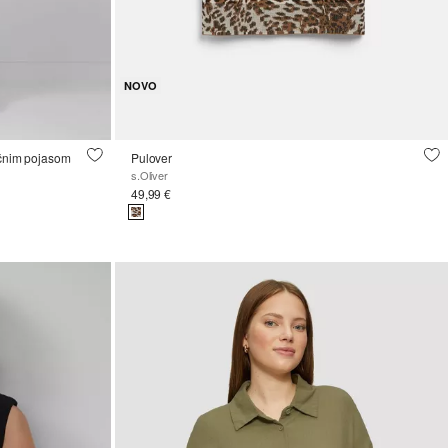
NOVO
ičnim pojasom
Pulover
s.Oliver
49,99 €