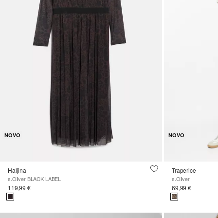
NOVO
NOVO
Haljina
Traperice
s.Oliver BLACK LABEL
s.Oliver
119,99 €
69,99 €