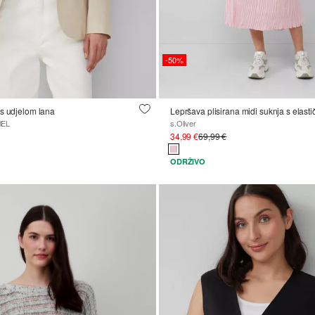
-50%
s udjelom lana
Lepršava plisirana midi suknja s elast
BEL
s.Oliver
34,99 €
69,99 €
ODRŽIVO
d