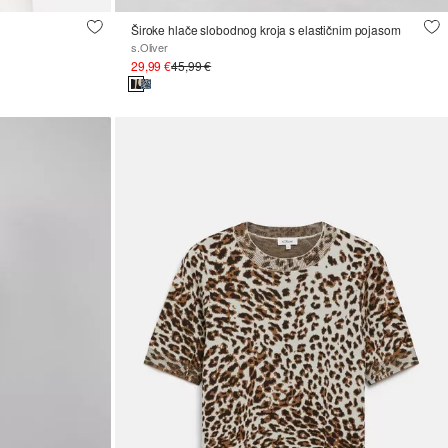
Široke hlače slobodnog kroja s elastičnim pojasom
s.Oliver
29,99 €
45,99 €