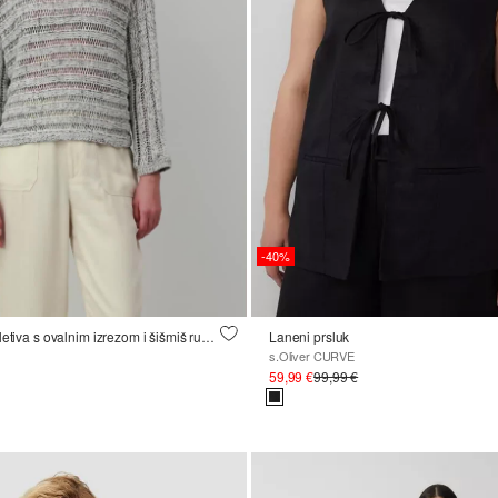
-40%
Pulover od ažur pletiva s ovalnim izrezom i šišmiš rukavima
Laneni prsluk
s.Oliver CURVE
59,99 €
99,99 €