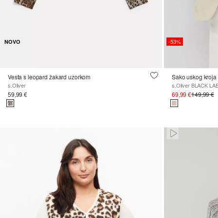
-53%
NOVO
Vesta s leopard žakard uzorkom
Sako uskog kroja 
s.Oliver
s.Oliver BLACK LA
59,99 €
69,99 €
149,99 €
Paused • Mute