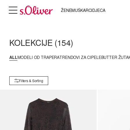
ŽENE
MUŠKARCI
DJECA
KOLEKCIJE
(154)
ALL
MODELI OD TRAPERA
TRENDOVI ZA CIPELE
BUTTER ŽUTA
Filters & Sorting