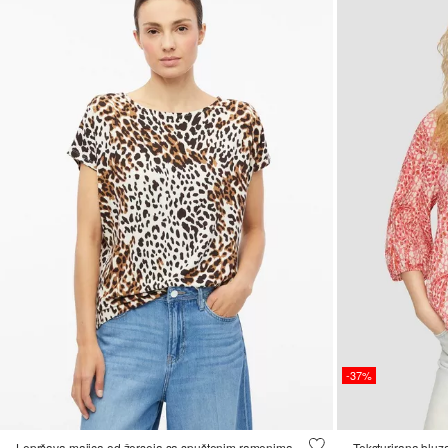
-37%
Lepršava majica od žerseja sa spuštenim ramenima