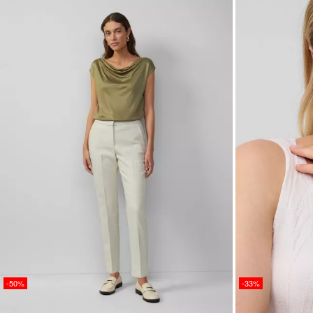
-50%
-33%