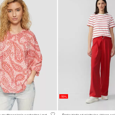
-50%
Teksturirana bluza opuštenog kroja s naborima i raglan rukavima