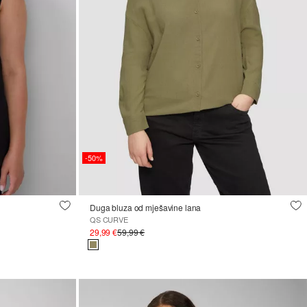
-50%
Duga bluza od mješavine lana
QS CURVE
29,99 €
59,99 €