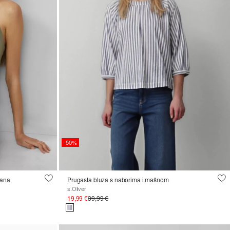
-50%
lana
Prugasta bluza s naborima i mašnom
s.Oliver
19,99 €
39,99 €