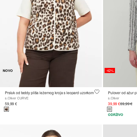
-42%
NOVO
Prsluk od teddy pliša ležernog kroja s leopard uzorkom
s.Oliver CURVE
s.Oliver
59,99 €
39,99 €
69,99 €
ODRŽIVO