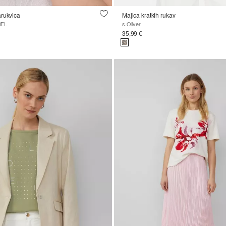
arukvica
Majica kratkih rukav
BEL
s.Oliver
35,99 €