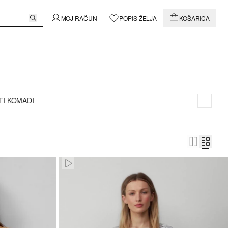
MOJ RAČUN
POPIS ŽELJA
KOŠARICA
TI KOMADI
Paused • Muted