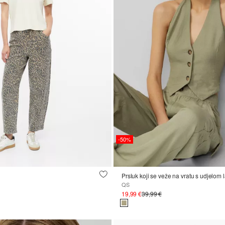
-50%
Prsluk koji se veže na vratu s udjelom 
QS
19,99 €
39,99 €