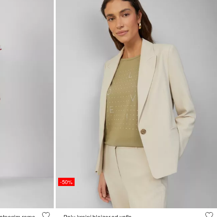
-50%
Široke hlače od mješavine viskoze s platnenim remenom
Polu-krojni blejzer od vafla