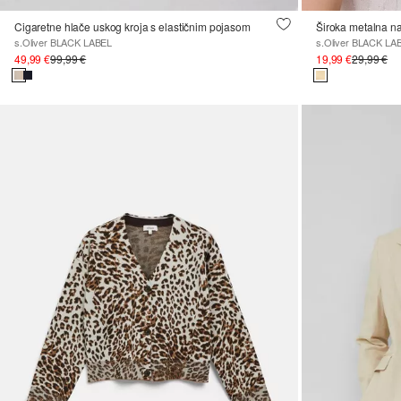
Cigaretne hlače uskog kroja s elastičnim pojasom
Široka metalna n
s.Oliver BLACK LABEL
s.Oliver BLACK LA
49,99 €
99,99 €
19,99 €
29,99 €