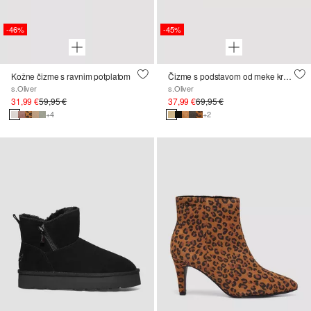
-46%
-45%
Kožne čizme s ravnim potplatom
Čizme s podstavom od meke krznene tkanine
s.Oliver
s.Oliver
31,99 €
59,95 €
37,99 €
69,95 €
+4
+2