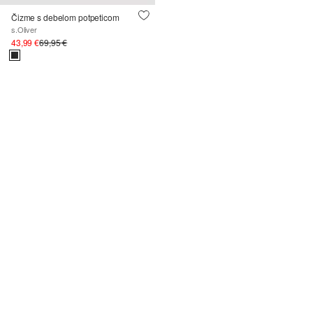
Čizme s debelom potpeticom
s.Oliver
43,99 €
69,95 €