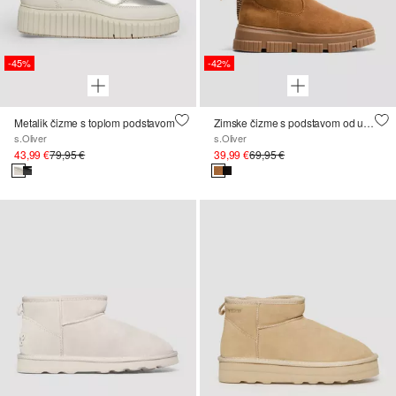
-45%
-42%
Metalik čizme s toplom podstavom
Zimske čizme s podstavom od umjetnog krzna
s.Oliver
s.Oliver
43,99 €
79,95 €
39,99 €
69,95 €