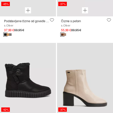
-45%
-37%
Podstavljene čizme od goveđe kože
Čizme s petom
s.Oliver
s.Oliver
37,99 €
69,95 €
55,99 €
89,95 €
-42%
-37%