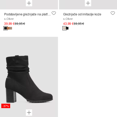
Podstavljene gležnjače na platformu
Gležnjače od imitacije kože
s.Oliver
s.Oliver
39,99 €
69,95 €
43,99 €
69,95 €
-37%