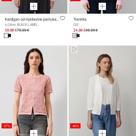
Kardigan od mješavine pamuka s ukrasnim džepovima
Trenirka
s.Oliver BLACK LABEL
QS
59,99 €
79,99 €
24,99 €
49,99 €
Paused • Muted
-37%
-40%