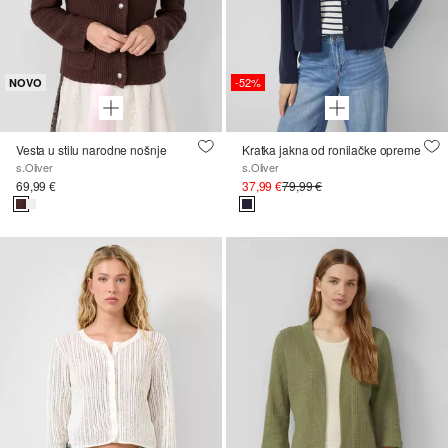
-52%
NOVO
Vesta u stilu narodne nošnje
Kratka jakna od ronilačke opreme
s.Oliver
s.Oliver
69,99 €
37,99 €
79,99 €