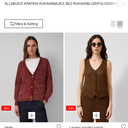
ALL
MAJICE KRATKIH RUKAVA
MAJICE BEZ RUKAVA
BLUZE
PULOVERI I DUKS
Filters & Sorting
-36%
-43%
Vesta
Lagano prozirni prsluk