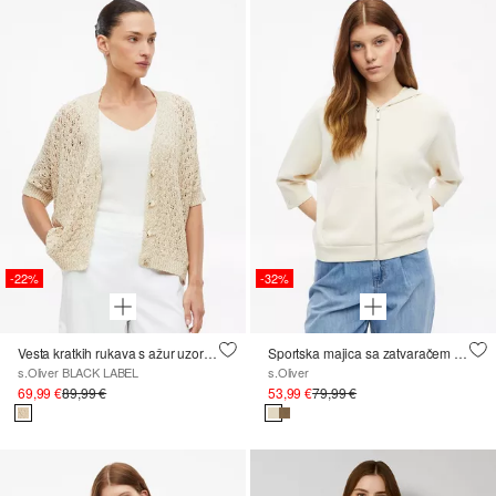
-22%
-32%
Vesta kratkih rukava s ažur uzorkom
Sportska majica sa zatvaračem od scuba materijala sa širokim 3/4 rukavima
s.Oliver BLACK LABEL
s.Oliver
69,99 €
89,99 €
53,99 €
79,99 €