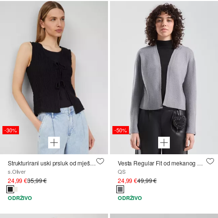
-30%
-50%
Strukturirani uski prsluk od mješavine pamuka
Vesta Regular Fit od mekanog pletiva
s.Oliver
QS
24,99 €
35,99 €
24,99 €
49,99 €
ODRŽIVO
ODRŽIVO