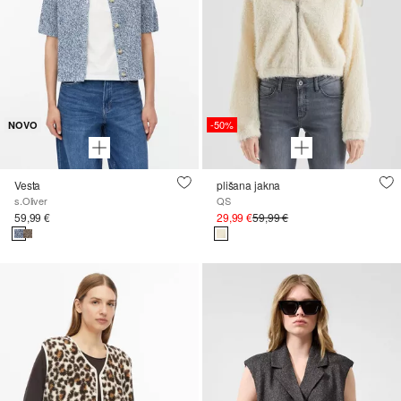
-50%
NOVO
Vesta
plišana jakna
s.Oliver
QS
59,99 €
29,99 €
59,99 €