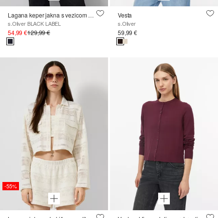
Lagana keper jakna s vezicom u struku
Vesta
s.Oliver BLACK LABEL
s.Oliver
54,99 €
129,99 €
59,99 €
-55%