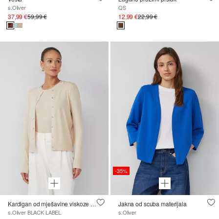
s.Oliver
QS
37,99 €
59,99 €
12,99 €
22,99 €
-35%
Kardigan od mješavine viskoze sa svjetlucavim manžetama
Jakna od scuba materijala
s.Oliver BLACK LABEL
s.Oliver