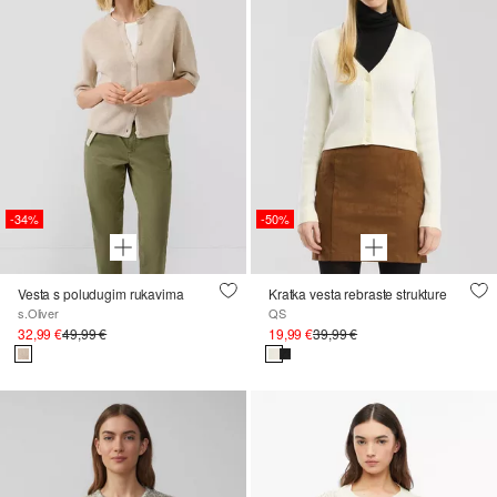
-34%
-50%
Vesta s poludugim rukavima
Kratka vesta rebraste strukture
s.Oliver
QS
32,99 €
49,99 €
19,99 €
39,99 €