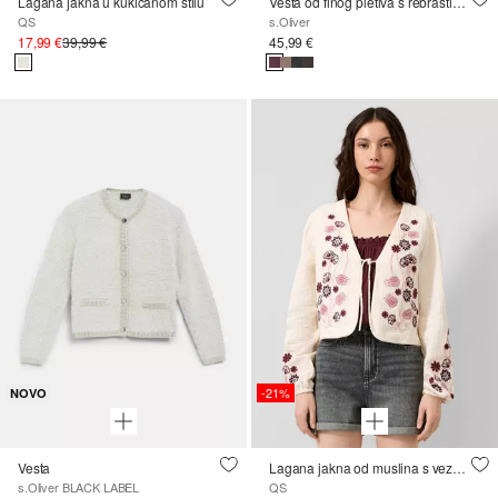
Lagana jakna u kukičanom stilu
Vesta od finog pletiva s rebrastim pasicama
QS
s.Oliver
17,99 €
39,99 €
45,99 €
-21%
NOVO
Vesta
Lagana jakna od muslina s vezom
s.Oliver BLACK LABEL
QS