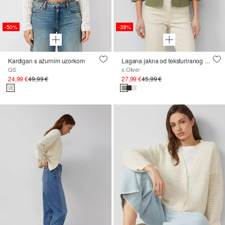
-50%
-39%
Kardigan s ažurnim uzorkom
Lagana jakna od teksturiranog dresa
QS
s.Oliver
24,99 €
49,99 €
27,99 €
45,99 €