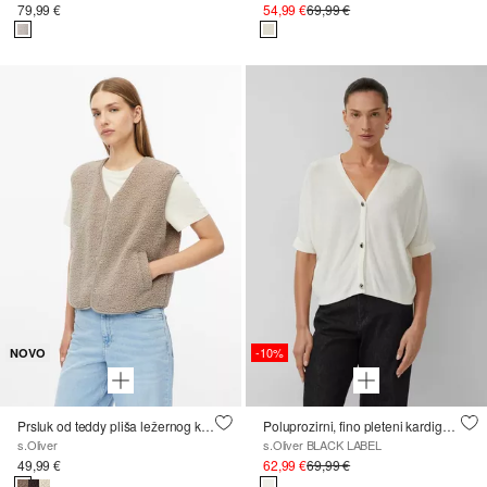
79,99 €
54,99 €
69,99 €
-10%
NOVO
Prsluk od teddy pliša ležernog kroja
Poluprozirni, fino pleteni kardigan s kratkim rukavima
s.Oliver
s.Oliver BLACK LABEL
49,99 €
62,99 €
69,99 €