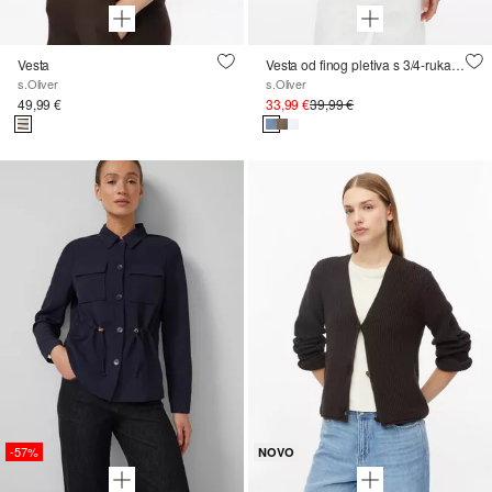
Vesta
Vesta od finog pletiva s 3/4-rukavima i valovitim obrubom
s.Oliver
s.Oliver
49,99 €
33,99 €
39,99 €
-57%
NOVO