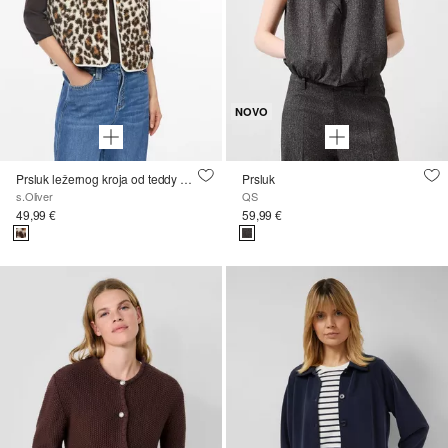
NOVO
Prsluk ležernog kroja od teddy pliša s leopard uzorkom
Prsluk
s.Oliver
QS
49,99 €
59,99 €