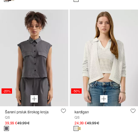
-20%
-50%
Šareni prsluk širokog kroja
kardigan
QS
QS
39,99 €
49,99 €
24,99 €
49,99 €