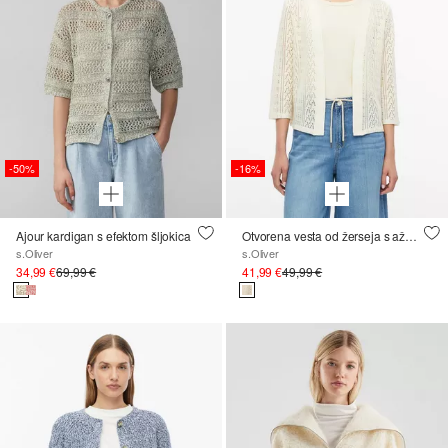
-50%
-16%
Ajour kardigan s efektom šljokica
Otvorena vesta od žerseja s ažur uzorkom
s.Oliver
s.Oliver
34,99 €
69,99 €
41,99 €
49,99 €