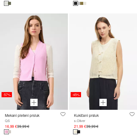
-57%
-45%
Mekani pleteni prsluk
Kukičani prsluk
QS
s.Oliver
16,99 €
39,99 €
21,99 €
39,99 €