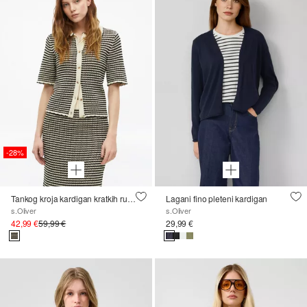
-28%
Tankog kroja kardigan kratkih rukava
Lagani fino pleteni kardigan
s.Oliver
s.Oliver
42,99 €
59,99 €
29,99 €