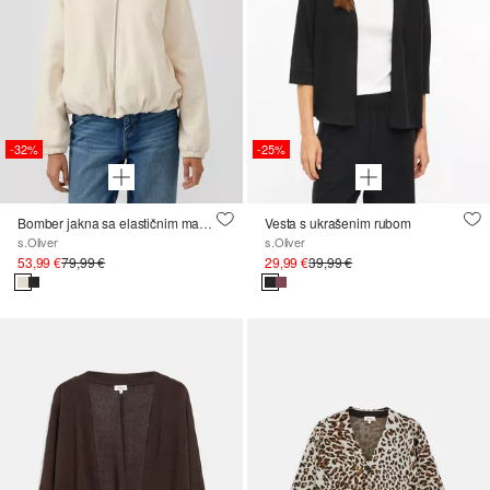
-32%
-25%
Bomber jakna sa elastičnim manžetama
Vesta s ukrašenim rubom
s.Oliver
s.Oliver
53,99 €
79,99 €
29,99 €
39,99 €