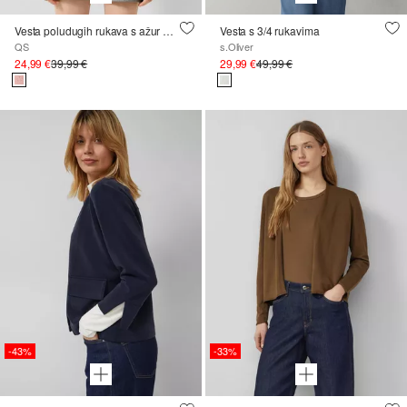
Vesta poludugih rukava s ažur uzorkom
Vesta s 3/4 rukavima
QS
s.Oliver
24,99 €
39,99 €
29,99 €
49,99 €
-43%
-33%