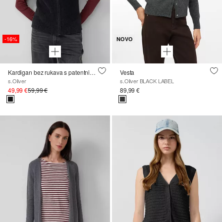
-16%
NOVO
Kardigan bez rukava s patentnim zatvaračem i mekanom podstavom
Vesta
s.Oliver
s.Oliver BLACK LABEL
49,99 €
59,99 €
89,99 €