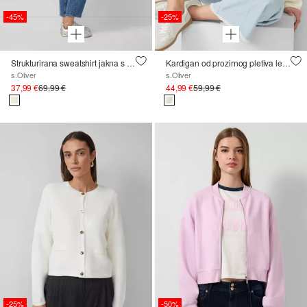
-45%
-25%
Strukturirana sweatshirt jakna s rastezljivim pojasom
Kardigan od prozirnog pletiva ležnog kroja
s.Oliver
s.Oliver
37,99 €
69,99 €
44,99 €
59,99 €
-25%
-50%