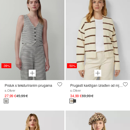
-39%
-50%
Prsluk s teksturiranim prugama
Prugasti kardigan izrađen od mješavine pamuka
s.Oliver
s.Oliver
27,99 €
45,99 €
34,99 €
69,99 €