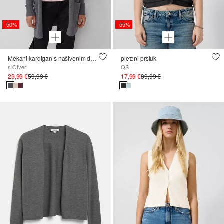
-50%
-55%
Mekani kardigan s našivenim džepovima
pleteni prsluk
s.Oliver
QS
29,99 €
59,99 €
17,99 €
39,99 €