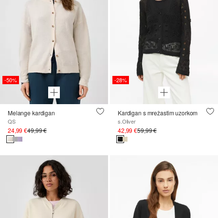
-50%
-28%
Melange kardigan
Kardigan s mrežastim uzorkom
QS
s.Oliver
24,99 €
49,99 €
42,99 €
59,99 €