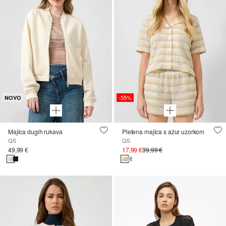
-55%
NOVO
Majica dugih rukava
Pletena majica s ažur uzorkom
QS
QS
49,99 €
17,99 €
39,99 €