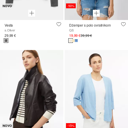
-50%
NOVO
Vesta
Džemper s polo ovratnikom
s.Oliver
QS
29,99 €
19,99 €
39,99 €
-15%
NOVO