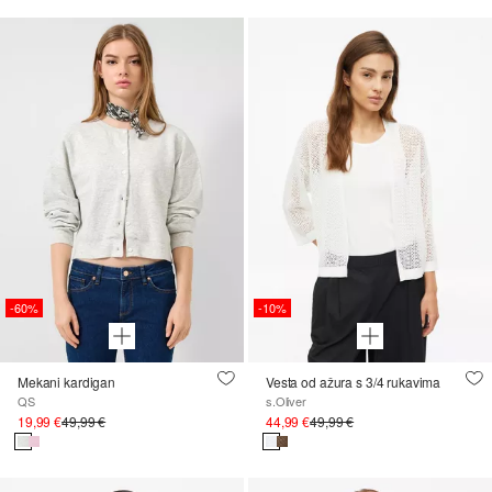
-60%
-10%
Mekani kardigan
Vesta od ažura s 3/4 rukavima
QS
s.Oliver
19,99 €
49,99 €
44,99 €
49,99 €