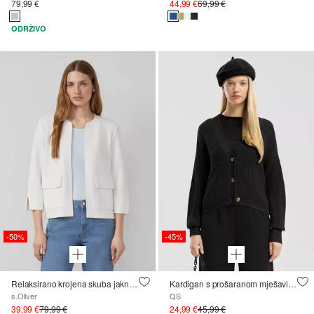
79,99 €
44,99 €
69,99 €
ODRŽIVO
-50%
-45%
Relaksirano krojena skuba jakna s tričetvrt rukavima
Kardigan s prošaranom mješavinom pamuka
s.Oliver
QS
39,99 €
79,99 €
24,99 €
45,99 €