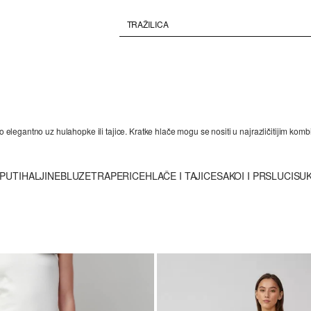
o elegantno uz hulahopke ili tajice. Kratke hlače mogu se nositi u najrazličitijim komb
APUTI
HALJINE
BLUZE
TRAPERICE
HLAČE I TAJICE
SAKOI I PRSLUCI
SU
d