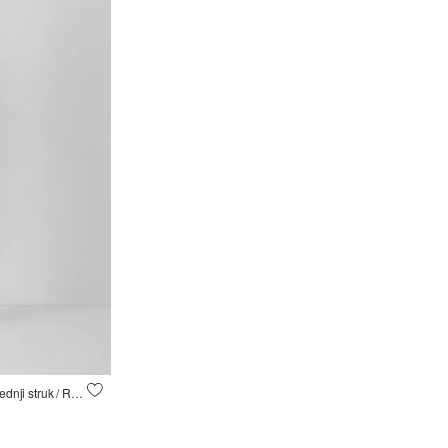
Bermude Karolin jeans / Ravni kroj / Srednji struk / Ravne nogavice