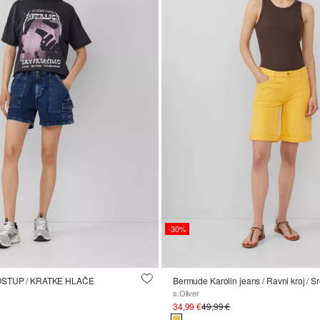
-30%
POSTUP / KRATKE HLAČE
s.Oliver
34,99 €
49,99 €