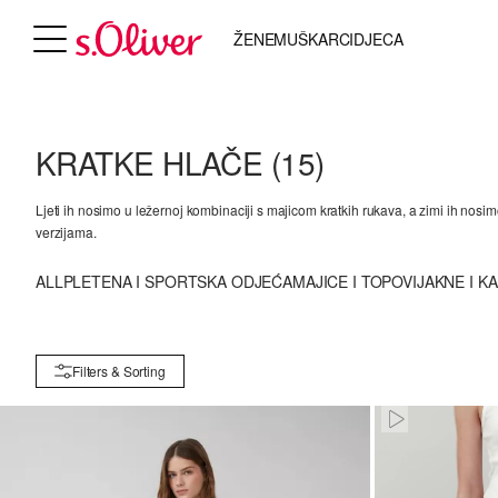
ŽENE
MUŠKARCI
DJECA
KRATKE HLAČE
(15)
Ljeti ih nosimo u ležernoj kombinaciji s majicom kratkih rukava, a zimi ih nosim
verzijama.
ALL
PLETENA I SPORTSKA ODJEĆA
MAJICE I TOPOVI
JAKNE I K
Filters & Sorting
Paused • Mute