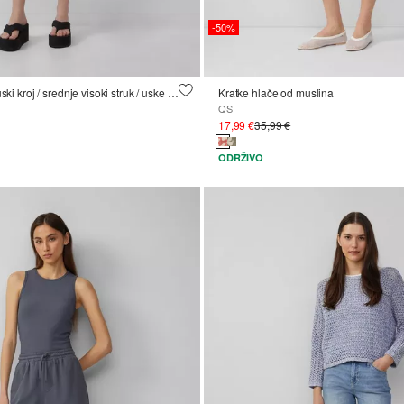
-50%
Traperice Catie / uski kroj / srednje visoki struk / uske nogavice / kapri duljina
Kratke hlače od muslina
QS
17,99 €
35,99 €
ODRŽIVO