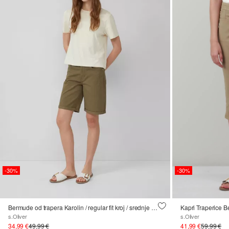
-30%
-30%
Bermude od trapera Karolin / regular fit kroj / srednje visoki struk
s.Oliver
s.Oliver
34,99 €
49,99 €
41,99 €
59,99 €