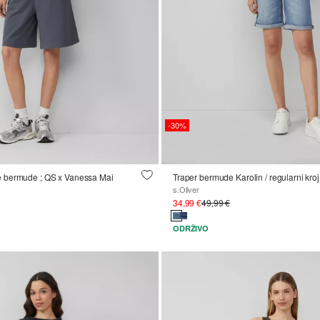
-30%
 bermude ; QS x Vanessa Mai
s.Oliver
34,99 €
49,99 €
ODRŽIVO