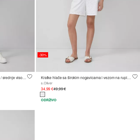
-30%
Traper bermude Karolin / regularni kroj / srednje visoki struk / podvrnute nogavice
Kratke hlače sa širokim nogavicama i vezom na rupicama
s.Oliver
34,99 €
49,99 €
ODRŽIVO