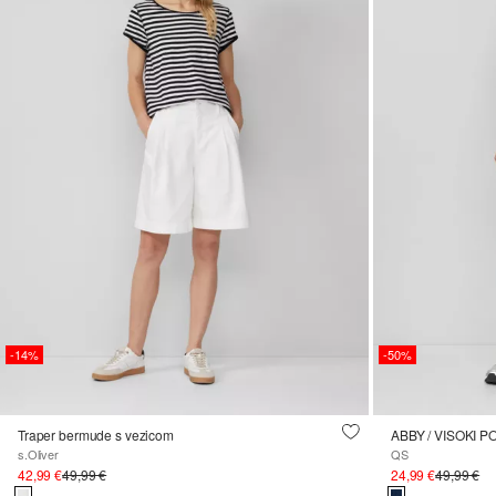
-14%
-50%
Traper bermude s vezicom
ABBY / VISOKI 
s.Oliver
QS
42,99 €
49,99 €
24,99 €
49,99 €