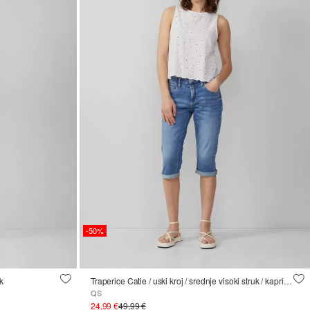
-50%
k
Traperice Catie / uski kroj / srednje visoki struk / kapri duljina
QS
24,99 €
49,99 €