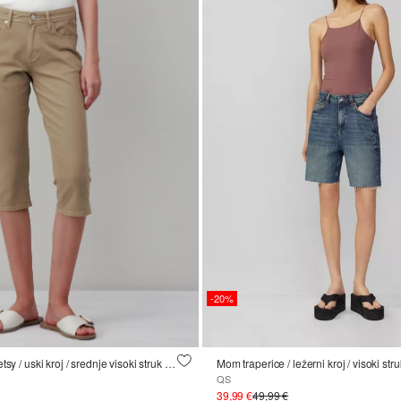
-20%
Kapri Traperice Betsy / uski kroj / srednje visoki struk / uske nogavice
Mom traperice / ležerni kroj / visoki stru
QS
39,99 €
49,99 €