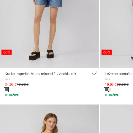
-50%
-50%
Kratke traperice Mom / relaxed fit / visoki struk
Ležerne pamučne
QS
QS
24,99 €
49,99 €
19,99 €
39,99 €
ODRŽIVO
ODRŽIVO