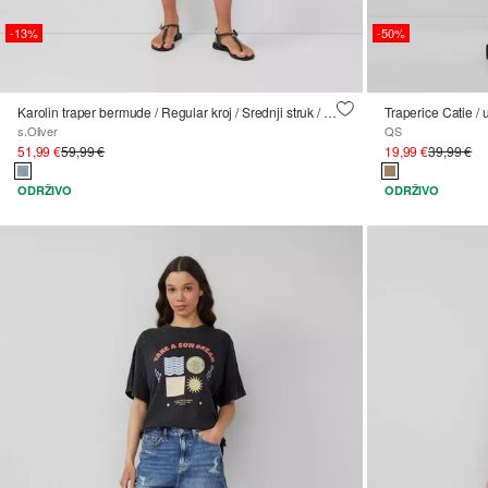
-13%
-50%
Karolin traper bermude / Regular kroj / Srednji struk / Remen za vezanje
s.Oliver
QS
51,99 €
59,99 €
19,99 €
39,99 €
ODRŽIVO
ODRŽIVO