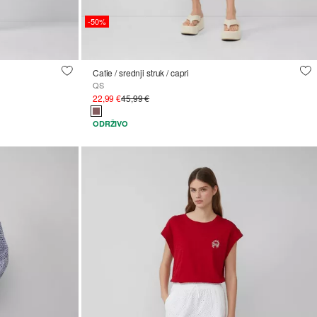
-50%
Catie / srednji struk / capri
QS
22,99 €
45,99 €
ODRŽIVO